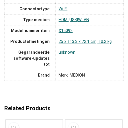
Connectortype
‎Wi-Fi
Type medium
‎HDMI|USB|WLAN
Modelnummer item
‎X15092
Productafmetingen
‎25 x 113.3 x 72.1 cm; 10.2 kg
Gegarandeerde
‎unknown
software-updates
tot
Brand
Merk: MEDION
Related Products