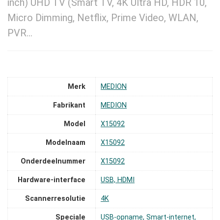
inch) UHD TV (Smart TV, 4K Ultra HD, HDR 10,
Micro Dimming, Netflix, Prime Video, WLAN,
PVR…
Merk
‎MEDION
Fabrikant
‎MEDION
Model
‎X15092
Modelnaam
‎X15092
Onderdeelnummer
‎X15092
Hardware-interface
‎USB, HDMI
Scannerresolutie
‎4K
Speciale
‎USB-opname, Smart-internet,