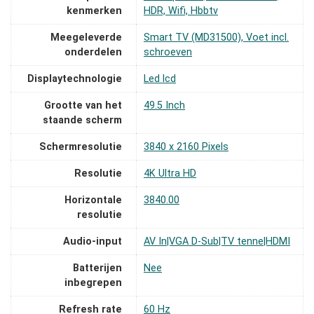
kenmerken
HDR, Wifi, Hbbtv
Meegeleverde
‎Smart TV (MD31500), Voet incl.
onderdelen
schroeven
Displaytechnologie
‎Led lcd
Grootte van het
‎49.5 Inch
staande scherm
Schermresolutie
‎3840 x 2160 Pixels
Resolutie
‎4K Ultra HD
Horizontale
‎3840.00
resolutie
Audio-input
‎AV In|VGA D-Sub|TV tenne|HDMI
Batterijen
‎Nee
inbegrepen
Refresh rate
‎60 Hz