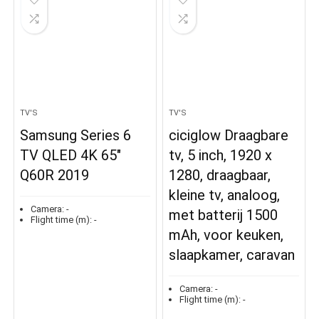
TV'S
TV'S
Samsung Series 6
ciciglow Draagbare
TV QLED 4K 65″
tv, 5 inch, 1920 x
Q60R 2019
1280, draagbaar,
kleine tv, analoog,
Camera:
-
met batterij 1500
Flight time (m):
-
mAh, voor keuken,
slaapkamer, caravan
Camera:
-
Flight time (m):
-