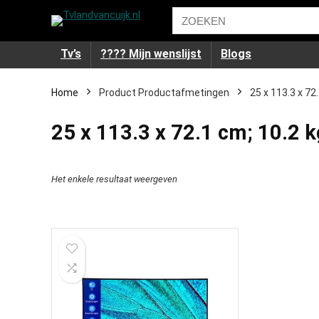
Tv’s
???? Mijn wenslijst
Blogs
Home
Product Productafmetingen
‎25 x 113.3 x 72
‎25 x 113.3 x 72.1 cm; 10.2 
Het enkele resultaat weergeven