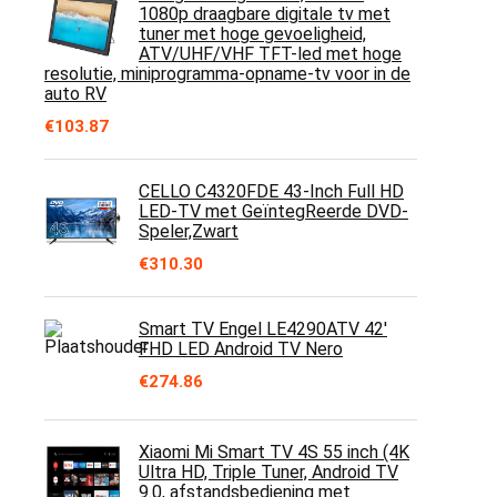
1080p draagbare digitale tv met
tuner met hoge gevoeligheid,
ATV/UHF/VHF TFT-led met hoge
resolutie, miniprogramma-opname-tv voor in de
auto RV
€
103.87
CELLO C4320FDE 43-Inch Full HD
LED-TV met GeïntegReerde DVD-
Speler,Zwart
€
310.30
Smart TV Engel LE4290ATV 42'
FHD LED Android TV Nero
€
274.86
Xiaomi Mi Smart TV 4S 55 inch (4K
Ultra HD, Triple Tuner, Android TV
9.0, afstandsbediening met