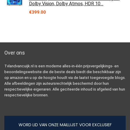
Dolby Vision, Dolby Atmos, HDR 10…
€
399.00
Over ons
Tvlandvancuijk.nl is een moderne alles-in-één prijsvergelijkings- en
beoordelingswebsite die de beste deals biedt die beschikbaar zijn
op amazon en u op de hoogte houdt via de laatst toegevoegde blogs.
Alle afbeeldingen zijn auteursrechtelijk beschermd door hun
respectievelijke eigenaren. Alle geciteerde inhoud is afgeleid van hun
respectievelijke bronnen.
WORD LID VAN ONZE MAILLIJST VOOR EXCLUSIEF