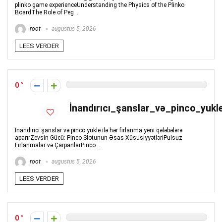
plinko game experienceUnderstanding the Physics of the Plinko
BoardThe Role of Peg ...
root
augustus 5, 2026
LEES VERDER
0
İnandırıcı_şanslar_və_pinco_yukl
İnandırıcı şanslar və pinco yukle ilə hər fırlanma yeni qələbələrə
aparırZevsin Gücü: Pinco Slotunun Əsas XüsusiyyətləriPulsuz
Fırlanmalar və ÇarpanlarPinco ...
root
augustus 5, 2026
LEES VERDER
0