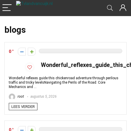
blogs
0
Wonderful_reflexes_guide_this_c
Wonderful reflexes guide this chickenroad adventure through perilous
traffic and tricky levelsNavigating the Perils of the Road: Core
Mechanics and ...
root
augustus 5, 2026
LEES VERDER
0