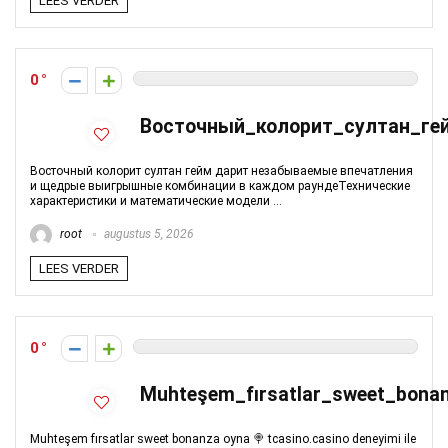
LEES VERDER
0
Восточный_колорит_султан_ге
Восточный колорит султан гейм дарит незабываемые впечатления
и щедрые выигрышные комбинации в каждом раундеТехнические
характеристики и математические модели ...
root
augustus 5, 2026
LEES VERDER
0
Muhteşem_fırsatlar_sweet_bonan
Muhteşem fırsatlar sweet bonanza oyna 🍭 tcasino.casino deneyimi ile