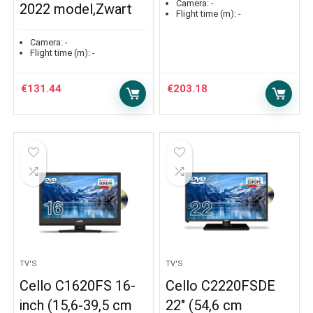
Camera:
-
2022 model,Zwart
Flight time (m):
-
Camera:
-
Flight time (m):
-
€
131.44
€
203.18
TV'S
TV'S
Cello C1620FS 16-
Cello C2220FSDE
inch (15,6-39,5 cm
22″ (54,6 cm