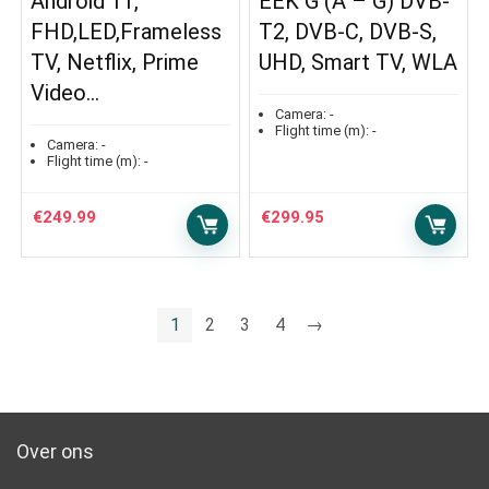
Android 11,
EEK G (A – G) DVB-
FHD,LED,Frameless
T2, DVB-C, DVB-S,
TV, Netflix, Prime
UHD, Smart TV, WLA
Video…
Camera:
-
Flight time (m):
-
Camera:
-
Flight time (m):
-
€
249.99
€
299.95
1
2
3
4
→
Over ons