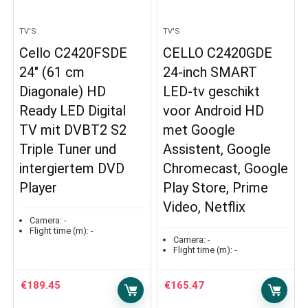
TV'S
TV'S
Cello C2420FSDE
CELLO C2420GDE
24″ (61 cm
24-inch SMART
Diagonale) HD
LED-tv geschikt
Ready LED Digital
voor Android HD
TV mit DVBT2 S2
met Google
Triple Tuner und
Assistent, Google
intergiertem DVD
Chromecast, Google
Player
Play Store, Prime
Video, Netflix
Camera:
-
Flight time (m):
-
Camera:
-
Flight time (m):
-
€
189.45
€
165.47