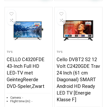
TV'S
TV'S
CELLO C4320FDE
Cello DVBT2 S2 12
43-Inch Full HD
Volt C2420GDE Trav
LED-TV met
24 Inch (61 cm
GeïntegReerde
Diagonaal) SMART
DVD-Speler,Zwart
Android HD Ready
LED TV [Energie
Camera:
-
Klasse F]
Flight time (m):
-