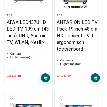
TV'S
TV'S
AIWA LED437UHD,
ANTARION LED TV
LED-TV, 109 cm (43
Pack 19 inch 48 cm
inch), UHD, Android
HD Connect TV +
TV, WLAN, Netflix
ergonomisch
toetsenbord
Camera:
-
Flight time (m):
-
Camera:
-
Flight time (m):
-
€
449.00
€
374.02