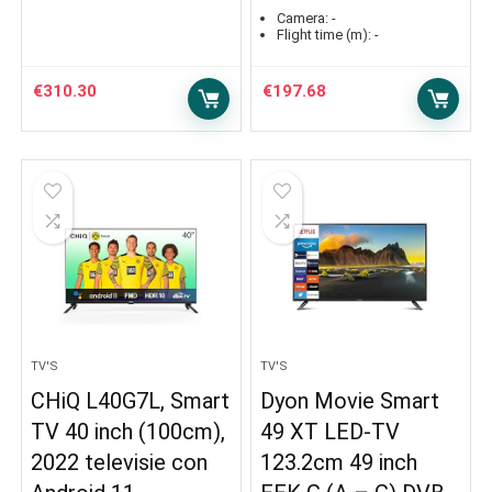
Camera:
-
Flight time (m):
-
€
310.30
€
197.68
TV'S
TV'S
CHiQ L40G7L, Smart
Dyon Movie Smart
TV 40 inch (100cm),
49 XT LED-TV
2022 televisie con
123.2cm 49 inch