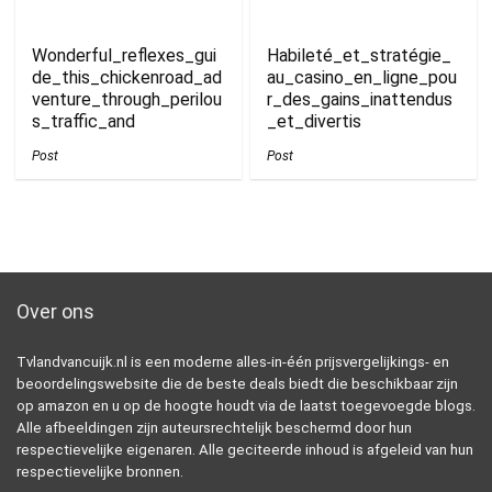
Wonderful_reflexes_gui
Habileté_et_stratégie_
de_this_chickenroad_ad
au_casino_en_ligne_pou
venture_through_perilou
r_des_gains_inattendus
s_traffic_and
_et_divertis
Post
Post
Over ons
Tvlandvancuijk.nl is een moderne alles-in-één prijsvergelijkings- en
beoordelingswebsite die de beste deals biedt die beschikbaar zijn
op amazon en u op de hoogte houdt via de laatst toegevoegde blogs.
Alle afbeeldingen zijn auteursrechtelijk beschermd door hun
respectievelijke eigenaren. Alle geciteerde inhoud is afgeleid van hun
respectievelijke bronnen.