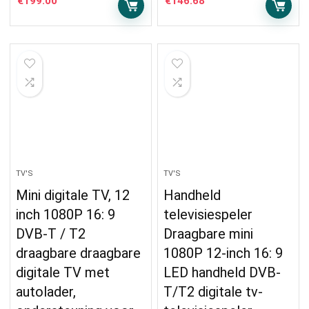
€
199.00
€
146.68
TV'S
TV'S
Mini digitale TV, 12
Handheld
inch 1080P 16: 9
televisiespeler
DVB-T / T2
Draagbare mini
draagbare draagbare
1080P 12-inch 16: 9
digitale TV met
LED handheld DVB-
autolader,
T/T2 digitale tv-