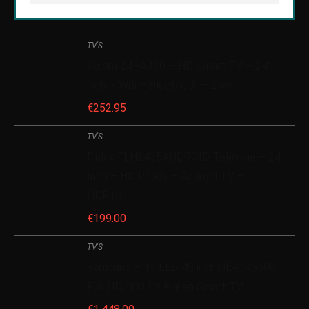
TV'S
Salora 24HA330 – HD Smart TV – 24″
inch – Wifi – Bluetooth – Zwart
€
252.95
TV'S
Finlux FLH2435ANDROID Televisie – 24
Inch – HD Ready – Android TV –
HDR10
€
199.00
TV'S
Samsung – Tv LED 49 inch UE49K5500
Full HD, 400 Hz Pqi en Smart TV