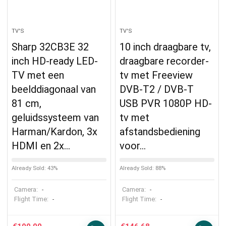
TV'S
TV'S
Sharp 32CB3E 32
10 inch draagbare tv,
inch HD-ready LED-
draagbare recorder-
TV met een
tv met Freeview
beelddiagonaal van
DVB-T2 / DVB-T
81 cm,
USB PVR 1080P HD-
geluidssysteem van
tv met
Harman/Kardon, 3x
afstandsbediening
HDMI en 2x…
voor…
Already Sold: 43%
Already Sold: 88%
Camera:
Camera:
-
-
Flight Time:
Flight Time:
-
-