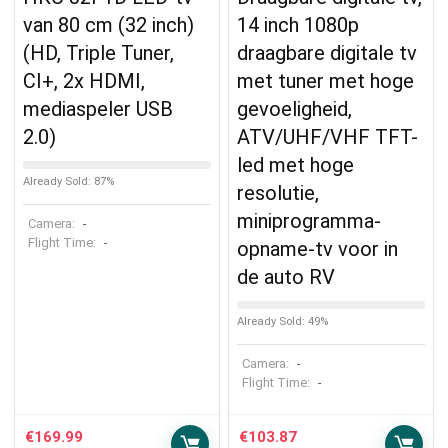
van 80 cm (32 inch)
14 inch 1080p
(HD, Triple Tuner,
draagbare digitale tv
CI+, 2x HDMI,
met tuner met hoge
mediaspeler USB
gevoeligheid,
2.0)
ATV/UHF/VHF TFT-
led met hoge
Already Sold: 87%
resolutie,
miniprogramma-
Camera:
-
Flight Time:
-
opname-tv voor in
de auto RV
Already Sold: 49%
Camera:
-
Flight Time:
-
€
169.99
€
103.87