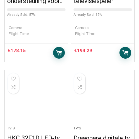
ondersteuning voor…
televisiespeler
Already Sold: 57%
Already Sold: 19%
Camera:
Camera:
-
-
Flight Time:
Flight Time:
-
-
€
178.15
€
194.29
TV'S
TV'S
HKC 32F1D LED-tv
Draagbare digitale tv,