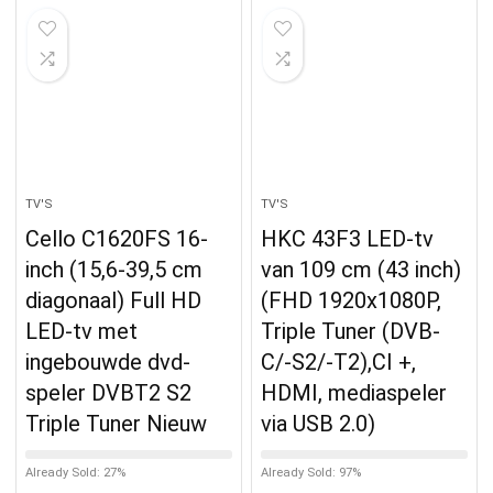
TV'S
TV'S
Cello C1620FS 16-
HKC 43F3 LED-tv
inch (15,6-39,5 cm
van 109 cm (43 inch)
diagonaal) Full HD
(FHD 1920x1080P,
LED-tv met
Triple Tuner (DVB-
ingebouwde dvd-
C/-S2/-T2),CI +,
speler DVBT2 S2
HDMI, mediaspeler
Triple Tuner Nieuw
via USB 2.0)
Already Sold: 27%
Already Sold: 97%