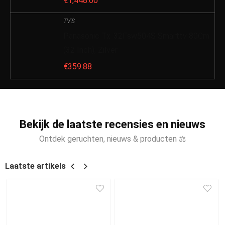
€
1,448.00
TV'S
Panasonic Tx-32Fsw504S Smarttv 80Cm
(32 Inch), Zilver
€
359.88
Bekijk de laatste recensies en nieuws
Ontdek geruchten, nieuws & producten ⚖
Laatste artikels