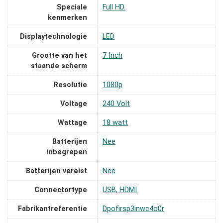
Speciale
‎Full HD.
kenmerken
Displaytechnologie
‎LED
Grootte van het
‎7 Inch
staande scherm
Resolutie
‎1080p
Voltage
‎240 Volt
Wattage
‎18 watt
Batterijen
‎Nee
inbegrepen
Batterijen vereist
‎Nee
Connectortype
‎USB, HDMI
Fabrikantreferentie
‎Dpofirsp3inwc4o0r