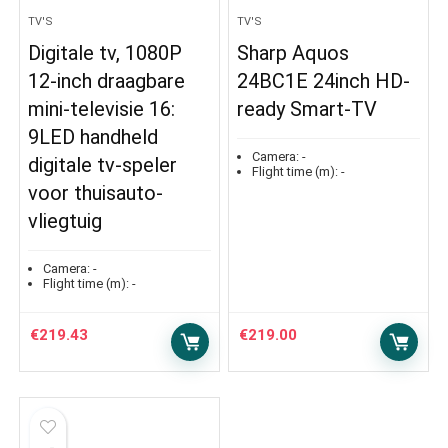
TV'S
TV'S
Digitale tv, 1080P
Sharp Aquos
12-inch draagbare
24BC1E 24inch HD-
mini-televisie 16:
ready Smart-TV
9LED handheld
Camera:
-
digitale tv-speler
Flight time (m):
-
voor thuisauto-
vliegtuig
Camera:
-
Flight time (m):
-
€
219.43
€
219.00