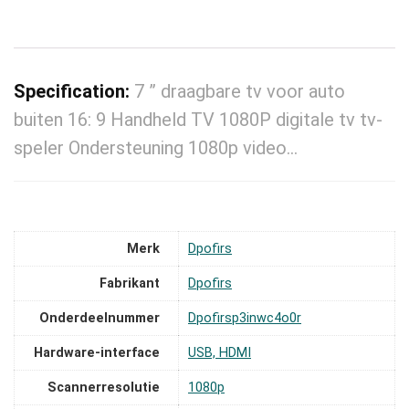
Specification:
7 ” draagbare tv voor auto
buiten 16: 9 Handheld TV 1080P digitale tv tv-
speler Ondersteuning 1080p video…
Merk
‎Dpofirs
Fabrikant
‎Dpofirs
Onderdeelnummer
‎Dpofirsp3inwc4o0r
Hardware-interface
‎USB, HDMI
Scannerresolutie
‎1080p