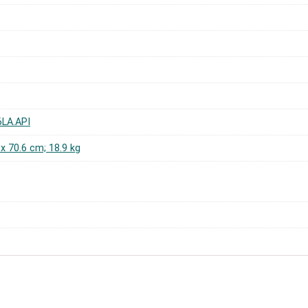
6LA.API
7 x 70.6 cm; 18.9 kg