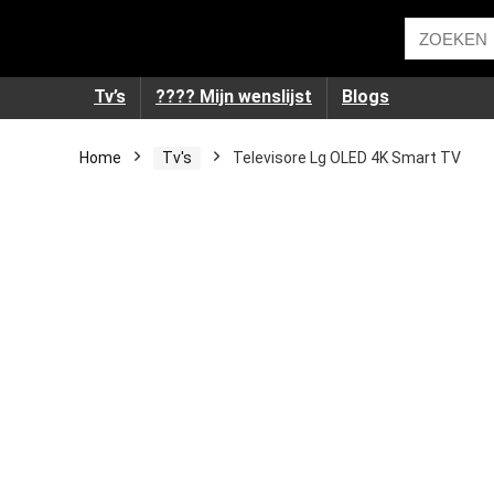
Tv’s
???? Mijn wenslijst
Blogs
Home
Tv's
Televisore Lg OLED 4K Smart TV