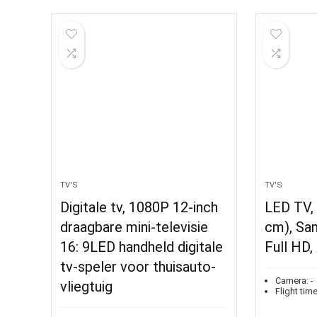
TV'S
TV'S
Digitale tv, 1080P 12-inch
LED TV, 
draagbare mini-televisie
cm), Sa
16: 9LED handheld digitale
Full HD
tv-speler voor thuisauto-
Camera:
-
vliegtuig
Flight time