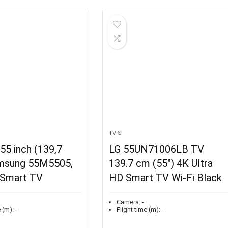
TV'S
55 inch (139,7
LG 55UN71006LB TV
msung 55M5505,
139.7 cm (55″) 4K Ultra
, Smart TV
HD Smart TV Wi-Fi Black
Camera:
-
 (m):
-
Flight time (m):
-