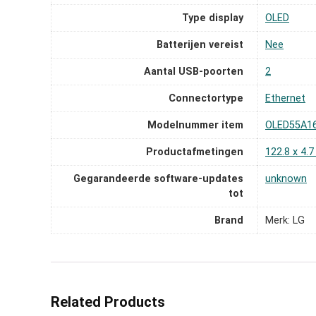
Type display
‎OLED
Batterijen vereist
‎Nee
Aantal USB-poorten
‎2
Connectortype
‎Ethernet
Modelnummer item
‎OLED55A1
Productafmetingen
‎122.8 x 4.
Gegarandeerde software-updates
‎unknown
tot
Brand
Merk: LG
Related Products