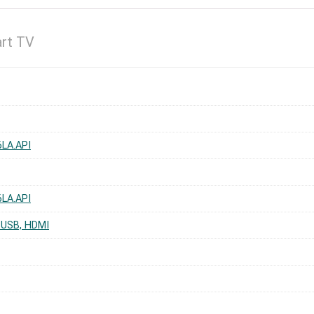
art TV
6LA.API
6LA.API
, USB, HDMI