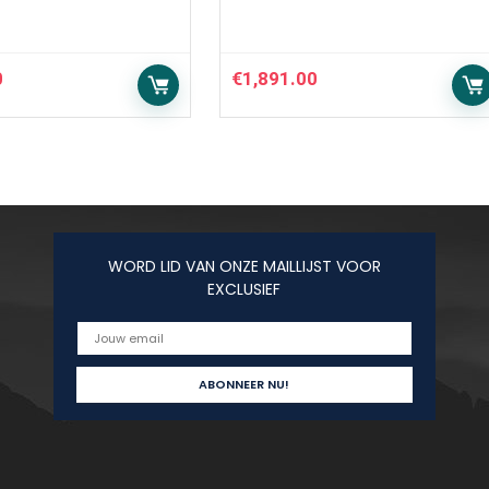
0
€
1,891.00
WORD LID VAN ONZE MAILLIJST VOOR
EXCLUSIEF