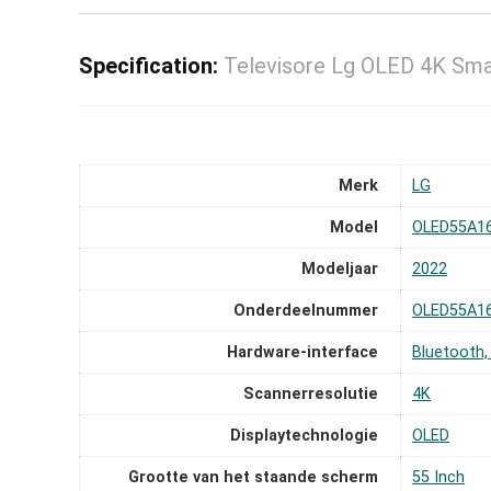
Specification:
Televisore Lg OLED 4K Sm
Merk
‎LG
Model
‎OLED55A1
Modeljaar
‎2022
Onderdeelnummer
‎OLED55A1
Hardware-interface
‎Bluetooth
Scannerresolutie
‎4K
Displaytechnologie
‎OLED
Grootte van het staande scherm
‎55 Inch