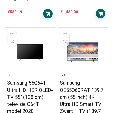
€
580.19
€
1,489.00
TV'S
TV'S
Samsung 55Q64T
Samsung
Ultra HD HDR QLED-
QE55Q60RAT 139,7
TV 55″ (138 cm)
cm (55 inch) 4K
televisie Q64T
Ultra HD Smart TV
model 2020
Zwart – TV (139,7