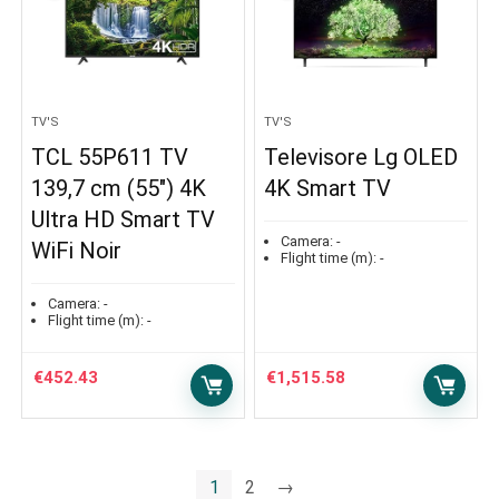
TV'S
TV'S
TCL 55P611 TV
Televisore Lg OLED
139,7 cm (55″) 4K
4K Smart TV
Ultra HD Smart TV
Camera:
-
WiFi Noir
Flight time (m):
-
Camera:
-
Flight time (m):
-
€
452.43
€
1,515.58
1
2
→