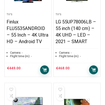
TV'S
TV'S
Finlux
LG 55UP78006LB –
FLU5535ANDROID
55 inch (140 cm) –
– 55 Inch – 4K Ultra
4K UHD – LED –
HD – Android TV
2021 – SMART
Camera:
-
Camera:
-
Flight time (m):
-
Flight time (m):
-
€
449.00
€
468.00