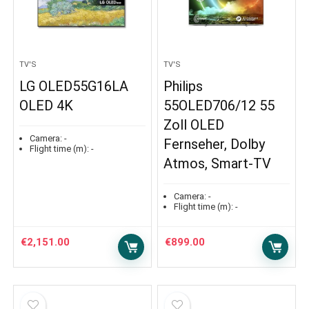
TV'S
TV'S
LG OLED55G16LA
Philips
OLED 4K
55OLED706/12 55
Zoll OLED
Camera:
-
Fernseher, Dolby
Flight time (m):
-
Atmos, Smart-TV
Camera:
-
Flight time (m):
-
€
2,151.00
€
899.00