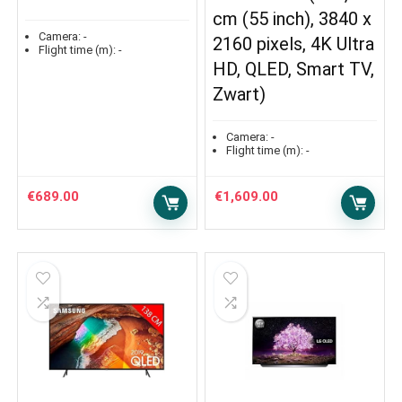
cm (55 inch), 3840 x
Camera:
-
2160 pixels, 4K Ultra
Flight time (m):
-
HD, QLED, Smart TV,
Zwart)
Camera:
-
Flight time (m):
-
€
689.00
€
1,609.00