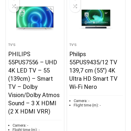
TV'S
TV'S
PHILIPS
Philips
55PUS7556 – UHD
55PUS9435/12 TV
4K LED TV – 55
139,7 cm (55″) 4K
(139cm) – Smart
Ultra HD Smart TV
TV – Dolby
Wi-Fi Nero
Vision/Dolby Atmos
Camera:
-
Sound – 3 X HDMI
Flight time (m):
-
(2 X HDMI VRR)
Camera:
-
Flight time (m):
-