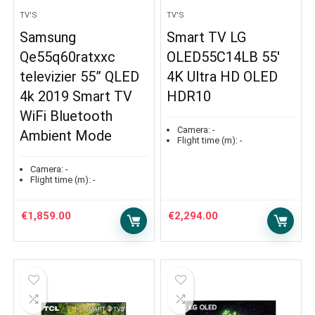
TV'S
TV'S
Samsung
Smart TV LG
Qe55q60ratxxc
OLED55C14LB 55′
televizier 55” QLED
4K Ultra HD OLED
4k 2019 Smart TV
HDR10
WiFi Bluetooth
Camera:
-
Ambient Mode
Flight time (m):
-
Camera:
-
Flight time (m):
-
€
1,859.00
€
2,294.00