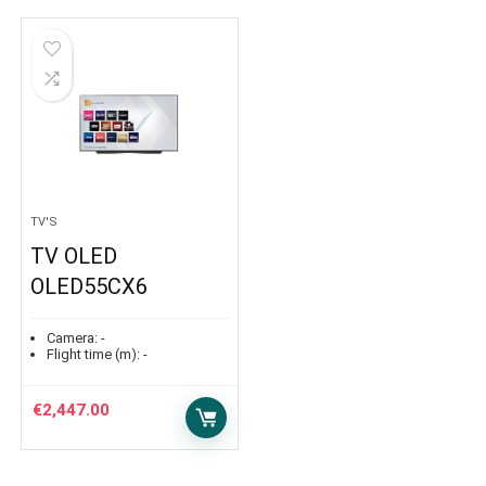
TV'S
TV OLED
OLED55CX6
Camera:
-
Flight time (m):
-
€
2,447.00