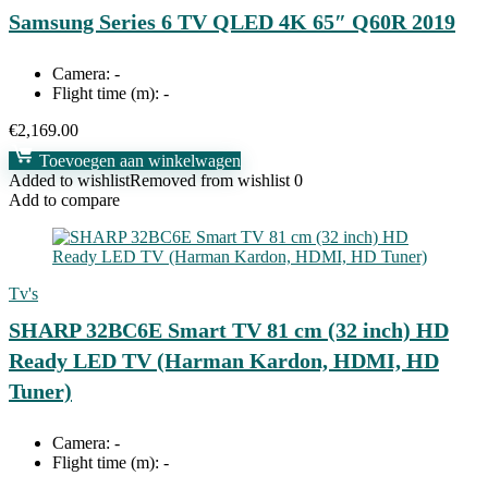
Samsung Series 6 TV QLED 4K 65″ Q60R 2019
Camera:
-
Flight time (m):
-
€
2,169.00
Toevoegen aan winkelwagen
Added to wishlist
Removed from wishlist
0
Add to compare
Tv's
SHARP 32BC6E Smart TV 81 cm (32 inch) HD
Ready LED TV (Harman Kardon, HDMI, HD
Tuner)
Camera:
-
Flight time (m):
-