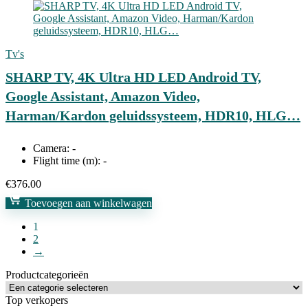
Tv's
SHARP TV, 4K Ultra HD LED Android TV,
Google Assistant, Amazon Video,
Harman/Kardon geluidssysteem, HDR10, HLG…
Camera:
-
Flight time (m):
-
€
376.00
Toevoegen aan winkelwagen
1
2
→
Productcategorieën
Top verkopers