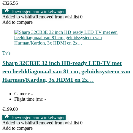
€
326.56
Toevoegen aan winkelwagen
Added to wishlist
Removed from wishlist
0
Add to compare
Tv's
Sharp 32CB3E 32 inch HD-ready LED-TV met
een beelddiagonaal van 81 cm, geluidssysteem van
Harman/Kardon, 3x HDMI en 2x…
Camera:
-
Flight time (m):
-
€
199.00
Toevoegen aan winkelwagen
Added to wishlist
Removed from wishlist
0
Add to compare