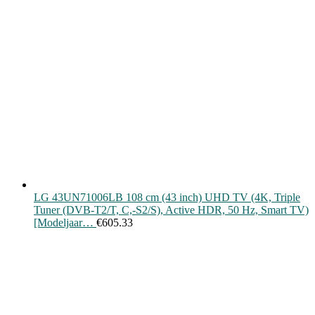
LG 43UN71006LB 108 cm (43 inch) UHD TV (4K, Triple
Tuner (DVB-T2/T, C,-S2/S), Active HDR, 50 Hz, Smart TV)
[Modeljaar…
€
605.33