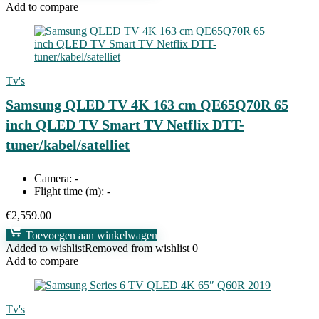
Add to compare
Tv's
Samsung QLED TV 4K 163 cm QE65Q70R 65
inch QLED TV Smart TV Netflix DTT-
tuner/kabel/satelliet
Camera:
-
Flight time (m):
-
€
2,559.00
Toevoegen aan winkelwagen
Added to wishlist
Removed from wishlist
0
Add to compare
Tv's