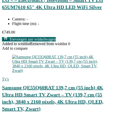
LG – – Electronics | Television – Smart TV LG
65UM7610 65″ 4K Ultra HD LED WiFi Silver
Camera:
-
Flight time (m):
-
€
749.00
Toevoegen aan winkelwagen
Added to wishlist
Removed from wishlist
0
Add to compare
Tv's
Samsung QE55Q60RAT 139,7 cm (55 inch) 4K
Ultra HD Smart TV Zwart – TV (139,7 cm (55
inch), 3840 x 2160 pixels, 4K Ultra HD, QLED,
Smart TV, Zwart)