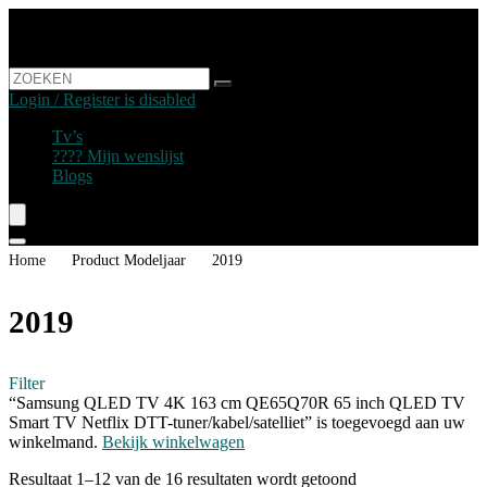
Login / Register is disabled
Tv’s
???? Mijn wenslijst
Blogs
Home
Product Modeljaar
‎2019
‎2019
Filter
“Samsung QLED TV 4K 163 cm QE65Q70R 65 inch QLED TV
Smart TV Netflix DTT-tuner/kabel/satelliet” is toegevoegd aan uw
winkelmand.
Bekijk winkelwagen
Resultaat 1–12 van de 16 resultaten wordt getoond