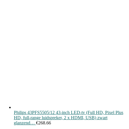
Philips 43PFS5505/12 43-inch LED-tv (Full HD, Pixel Plus
HD, full-range luidspreker, 2 x HDMI, USB) zwart
glanzend…
€
268.66