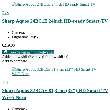
Tv's
Sharp Aquos 24BC1E 24inch HD-ready Smart-TV
Camera:
-
Flight time (m):
-
€
219.00
Toevoegen aan winkelwagen
Added to wishlist
Removed from wishlist
0
Add to compare
Tv's
Sharp Aquos 32BC5E 81,3 cm (32″) HD Smart TV
Wi-Fi Nero
Camera:
-