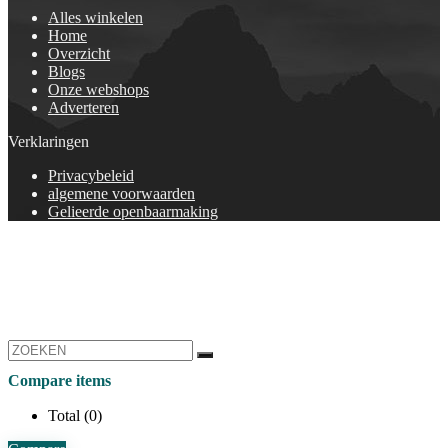
Alles winkelen
Home
Overzicht
Blogs
Onze webshops
Adverteren
Verklaringen
Privacybeleid
algemene voorwaarden
Gelieerde openbaarmaking
Compare items
Total (
0
)