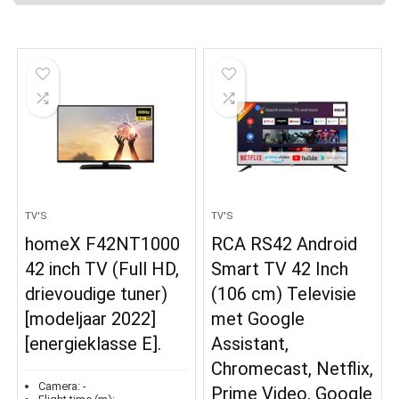
TV'S
TV'S
homeX F42NT1000
RCA RS42 Android
42 inch TV (Full HD,
Smart TV 42 Inch
drievoudige tuner)
(106 cm) Televisie
[modeljaar 2022]
met Google
[energieklasse E].
Assistant,
Chromecast, Netflix,
Camera:
-
Prime Video, Google