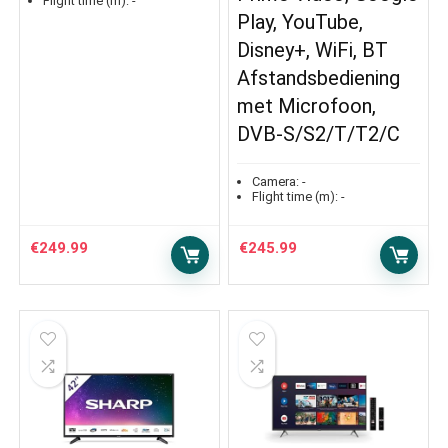
Flight time (m):
-
Play, YouTube,
Disney+, WiFi, BT
Afstandsbediening
met Microfoon,
DVB-S/S2/T/T2/C
Camera:
-
Flight time (m):
-
€
249.99
€
245.99