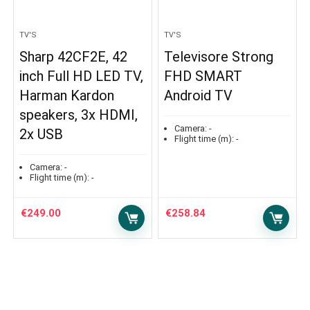
TV'S
TV'S
Sharp 42CF2E, 42
Televisore Strong
inch Full HD LED TV,
FHD SMART
Harman Kardon
Android TV
speakers, 3x HDMI,
Camera:
-
2x USB
Flight time (m):
-
Camera:
-
Flight time (m):
-
€
249.00
€
258.84