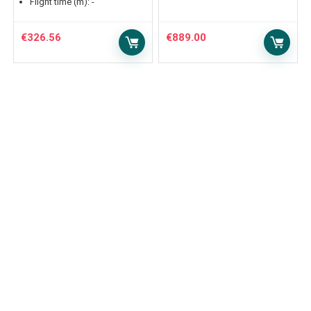
Flight time (m):
-
€
326.56
€
889.00