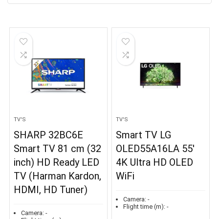
TV'S
TV'S
SHARP 32BC6E
Smart TV LG
Smart TV 81 cm (32
OLED55A16LA 55′
inch) HD Ready LED
4K Ultra HD OLED
TV (Harman Kardon,
WiFi
HDMI, HD Tuner)
Camera:
-
Flight time (m):
-
Camera:
-