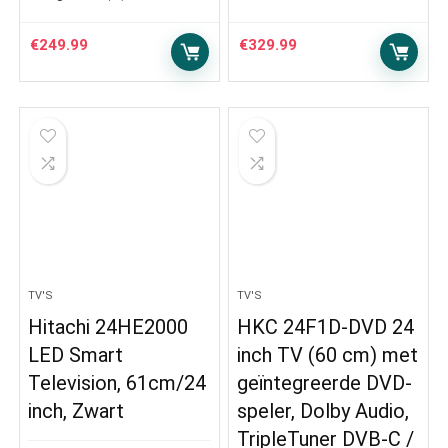
€
249.99
€
329.99
TV'S
TV'S
Hitachi 24HE2000
HKC 24F1D-DVD 24
LED Smart
inch TV (60 cm) met
Television, 61cm/24
geïntegreerde DVD-
inch, Zwart
speler, Dolby Audio,
TripleTuner DVB-C /