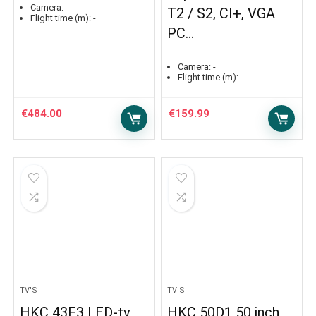
Camera:
-
T2 / S2, CI+, VGA
Flight time (m):
-
PC…
Camera:
-
Flight time (m):
-
€
484.00
€
159.99
TV'S
TV'S
HKC 43F3 LED-tv
HKC 50D1 50 inch