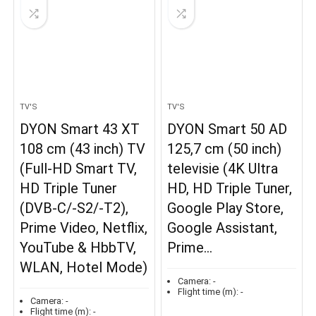
TV'S
TV'S
DYON Smart 43 XT
DYON Smart 50 AD
108 cm (43 inch) TV
125,7 cm (50 inch)
(Full‐HD Smart TV,
televisie (4K Ultra
HD Triple Tuner
HD, HD Triple Tuner,
(DVB‐C/‐S2/‐T2),
Google Play Store,
Prime Video, Netflix,
Google Assistant,
YouTube & HbbTV,
Prime…
WLAN, Hotel Mode)
Camera:
-
Flight time (m):
-
Camera:
-
Flight time (m):
-