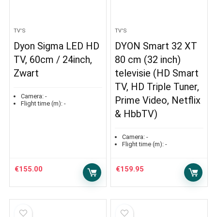
TV'S
TV'S
Dyon Sigma LED HD
DYON Smart 32 XT
TV, 60cm / 24inch,
80 cm (32 inch)
Zwart
televisie (HD Smart
TV, HD Triple Tuner,
Camera:
-
Prime Video, Netflix
Flight time (m):
-
& HbbTV)
Camera:
-
Flight time (m):
-
€
155.00
€
159.95