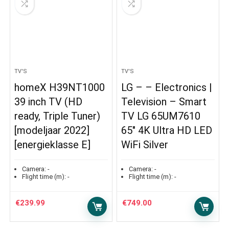
TV'S
TV'S
homeX H39NT1000
LG – – Electronics |
39 inch TV (HD
Television – Smart
ready, Triple Tuner)
TV LG 65UM7610
[modeljaar 2022]
65″ 4K Ultra HD LED
[energieklasse E]
WiFi Silver
Camera:
-
Camera:
-
Flight time (m):
-
Flight time (m):
-
€
239.99
€
749.00