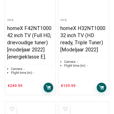
TV'S
TV'S
homeX F42NT1000
homeX H32NT1000
42 inch TV (Full HD,
32 inch TV (HD
drievoudige tuner)
ready, Triple Tuner)
[modeljaar 2022]
[Modeljaar 2022]
[energieklasse E].
Camera:
-
Flight time (m):
-
Camera:
-
Flight time (m):
-
€
249.99
€
159.99