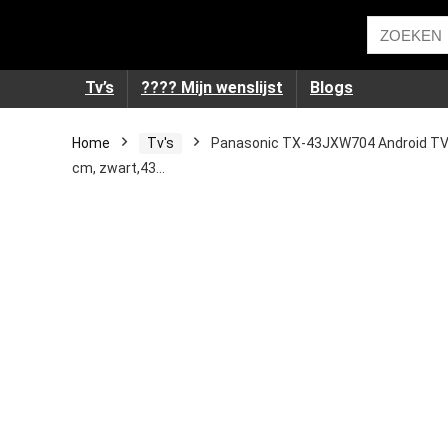
Tv’s
???? Mijn wenslijst
Blogs
Home
Tv's
Panasonic TX-43JXW704 Android TV 1
cm, zwart,43…