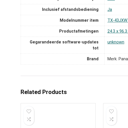
Inclusief afstandsbediening
‎Ja
Modelnummer item
‎TX-43JXW
Productafmetingen
‎24.3 x 96.
Gegarandeerde software-updates
‎unknown
tot
Brand
Merk: Pana
Related Products