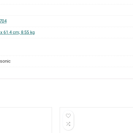
704
3 x 61.4 cm; 8.55 kg
sonic