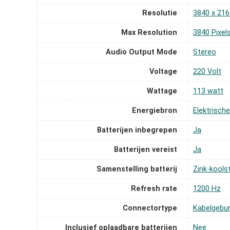
Resolutie
‎3840 x 216
Max Resolution
‎3840 Pixel
Audio Output Mode
‎Stereo
Voltage
‎220 Volt
Wattage
‎113 watt
Energiebron
‎Elektrisch
Batterijen inbegrepen
‎Ja
Batterijen vereist
‎Ja
Samenstelling batterij
‎Zink-kools
Refresh rate
‎1200 Hz
Connectortype
‎Kabelgebu
Inclusief oplaadbare batterijen
‎Nee