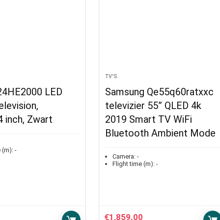
TV'S
 24HE2000 LED
Samsung Qe55q60ratxxc
levision,
televizier 55” QLED 4k
 inch, Zwart
2019 Smart TV WiFi
Bluetooth Ambient Mode
 (m):
-
Camera:
-
Flight time (m):
-
€
1,859.00