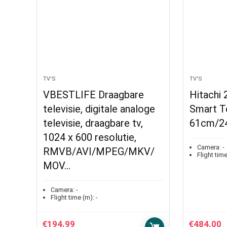
TV'S
TV'S
VBESTLIFE Draagbare
Hitachi
televisie, digitale analoge
Smart Te
televisie, draagbare tv,
61cm/24
1024 x 600 resolutie,
Camera:
-
RMVB/AVI/MPEG/MKV/
Flight time
MOV…
Camera:
-
Flight time (m):
-
€
194.99
€
484.00