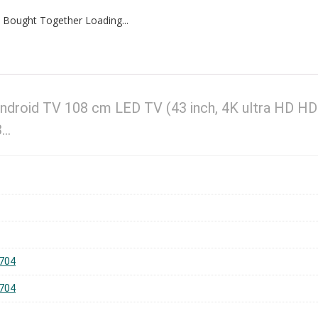
 Bought Together Loading...
droid TV 108 cm LED TV (43 inch, 4K ultra HD H
3…
704
704