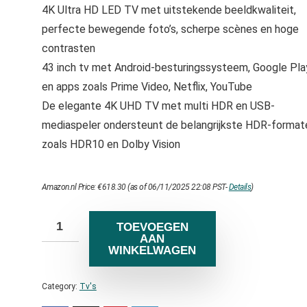
4K Ultra HD LED TV met uitstekende beeldkwaliteit,
perfecte bewegende foto’s, scherpe scènes en hoge
contrasten
43 inch tv met Android-besturingssysteem, Google Pla
en apps zoals Prime Video, Netflix, YouTube
De elegante 4K UHD TV met multi HDR en USB-
mediaspeler ondersteunt de belangrijkste HDR-format
zoals HDR10 en Dolby Vision
Amazon.nl Price:
€
618.30
(as of 06/11/2025 22:08 PST-
Details
)
TOEVOEGEN
AAN
WINKELWAGEN
Category:
Tv's