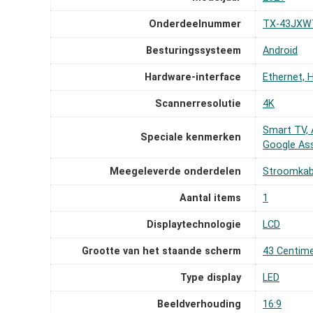
Onderdeelnummer
‎TX-43JXW
Besturingssysteem
‎Android
Hardware-interface
‎Ethernet,
Scannerresolutie
‎4K
‎Smart TV, 
Speciale kenmerken
Google As
Meegeleverde onderdelen
‎Stroomkab
Aantal items
‎1
Displaytechnologie
‎LCD
Grootte van het staande scherm
‎43 Centim
Type display
‎LED
Beeldverhouding
‎16:9