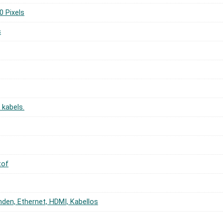
0 Pixels
s
e kabels.
tof
nden, Ethernet, HDMI, Kabellos