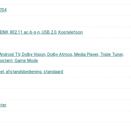
704
 HDMI, 802.11 ac-b-g-n, USB 2.0, Koptelefoon
Android TV, Dolby Vision, Dolby Atmos, Media Player, Triple Tuner,
sistant, Game Mode
el, afstandsbediening, standaard
eter