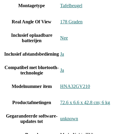
Montagetype
‎Tafelbeugel
Real Angle Of View
‎178 Graden
Inclusief oplaadbare
‎Nee
batterijen
Inclusief afstandsbediening
‎Ja
Compatibel met bluetooth-
‎Ja
technologie
Modelnummer item
‎HNA32GV210
Productafmetingen
‎72.6 x 6.6 x 42.8 cm; 6 kg
Gegarandeerde software-
‎unknown
updates tot