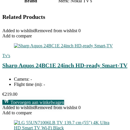
Brand
Merk: Nokia TV's
Related Products
Added to wishlist
Removed from wishlist
0
Add to compare
Tv's
Sharp Aquos 24BC1E 24inch HD-ready Smart-TV
Camera:
-
Flight time (m):
-
€
219.00
Toevoegen aan winkelwagen
Added to wishlist
Removed from wishlist
0
Add to compare