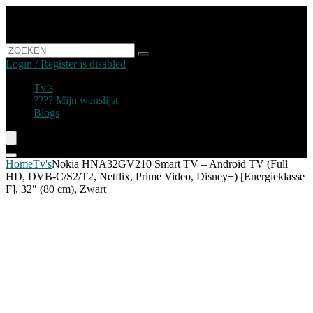
Login / Register is disabled
Tv’s
???? Mijn wenslijst
Blogs
Home
Tv's
Nokia HNA32GV210 Smart TV – Android TV (Full
HD, DVB-C/S2/T2, Netflix, Prime Video, Disney+) [Energieklasse
F], 32″ (80 cm), Zwart