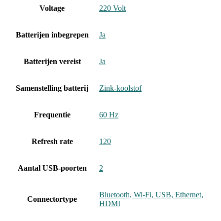
Voltage
‎220 Volt
Batterijen inbegrepen
‎Ja
Batterijen vereist
‎Ja
Samenstelling batterij
‎Zink-koolstof
Frequentie
‎60 Hz
Refresh rate
120
Aantal USB-poorten
‎2
‎Bluetooth, Wi-Fi, USB, Ethernet,
Connectortype
HDMI