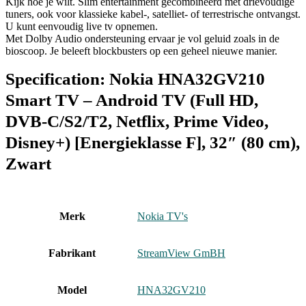
Kijk hoe je wilt. Slim entertainment gecombineerd met drievoudige
tuners, ook voor klassieke kabel-, satelliet- of terrestrische ontvangst.
U kunt eenvoudig live tv opnemen.
Met Dolby Audio ondersteuning ervaar je vol geluid zoals in de
bioscoop. Je beleeft blockbusters op een geheel nieuwe manier.
Specification:
Nokia HNA32GV210
Smart TV – Android TV (Full HD,
DVB-C/S2/T2, Netflix, Prime Video,
Disney+) [Energieklasse F], 32″ (80 cm),
Zwart
Merk
‎Nokia TV's
Fabrikant
‎StreamView GmBH
Model
‎HNA32GV210