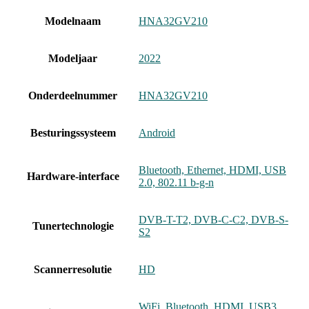
Modelnaam
‎HNA32GV210
Modeljaar
‎2022
Onderdeelnummer
‎HNA32GV210
Besturingssysteem
‎Android
‎Bluetooth, Ethernet, HDMI, USB
Hardware-interface
2.0, 802.11 b-g-n
‎DVB-T-T2, DVB-C-C2, DVB-S-
Tunertechnologie
S2
Scannerresolutie
‎HD
‎WiFi, Bluetooth, HDMI, USB3,