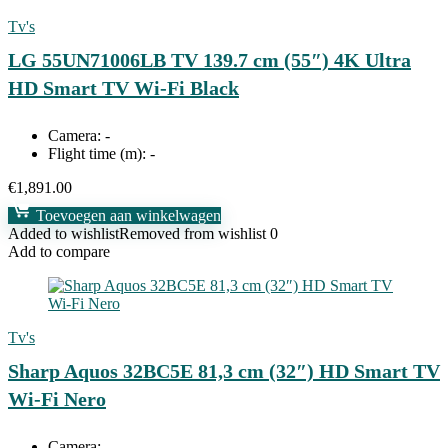
Tv's
LG 55UN71006LB TV 139.7 cm (55″) 4K Ultra
HD Smart TV Wi-Fi Black
Camera:
-
Flight time (m):
-
€
1,891.00
Toevoegen aan winkelwagen
Added to wishlist
Removed from wishlist
0
Add to compare
Tv's
Sharp Aquos 32BC5E 81,3 cm (32″) HD Smart TV
Wi-Fi Nero
Camera:
-