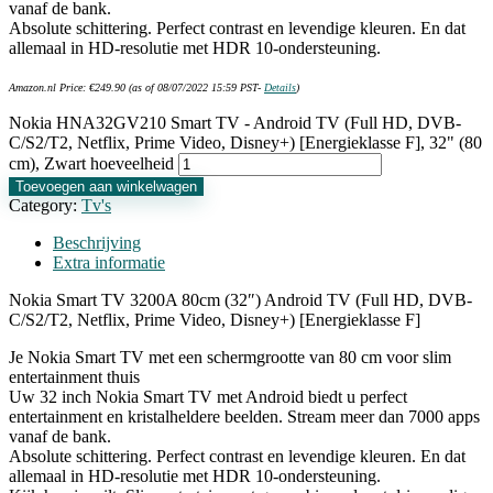
vanaf de bank.
Absolute schittering. Perfect contrast en levendige kleuren. En dat
allemaal in HD-resolutie met HDR 10-ondersteuning.
Amazon.nl Price:
€
249.90
(as of 08/07/2022 15:59 PST-
Details
)
Nokia HNA32GV210 Smart TV - Android TV (Full HD, DVB-
C/S2/T2, Netflix, Prime Video, Disney+) [Energieklasse F], 32" (80
cm), Zwart hoeveelheid
Toevoegen aan winkelwagen
Category:
Tv's
Beschrijving
Extra informatie
Nokia Smart TV 3200A 80cm (32″) Android TV (Full HD, DVB-
C/S2/T2, Netflix, Prime Video, Disney+) [Energieklasse F]
Je Nokia Smart TV met een schermgrootte van 80 cm voor slim
entertainment thuis
Uw 32 inch Nokia Smart TV met Android biedt u perfect
entertainment en kristalheldere beelden. Stream meer dan 7000 apps
vanaf de bank.
Absolute schittering. Perfect contrast en levendige kleuren. En dat
allemaal in HD-resolutie met HDR 10-ondersteuning.