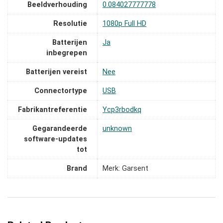
Beeldverhouding
‎0.084027777778
Resolutie
‎1080p Full HD
Batterijen
‎Ja
inbegrepen
Batterijen vereist
‎Nee
Connectortype
‎USB
Fabrikantreferentie
‎Ycp3rbodkq
Gegarandeerde
‎unknown
software-updates
tot
Brand
Merk: Garsent