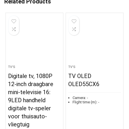
Related Products
TV'S
TV'S
Digitale tv, 1080P
TV OLED
12-inch draagbare
OLED55CX6
mini-televisie 16:
Camera:
-
9LED handheld
Flight time (m):
-
digitale tv-speler
voor thuisauto-
vliegtuig