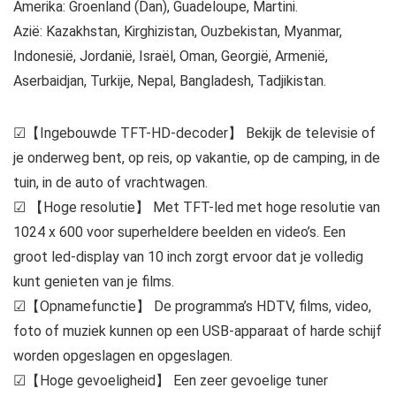
Amerika: Groenland (Dan), Guadeloupe, Martini.
Azië: Kazakhstan, Kirghizistan, Ouzbekistan, Myanmar,
Indonesië, Jordanië, Israël, Oman, Georgië, Armenië,
Aserbaidjan, Turkije, Nepal, Bangladesh, Tadjikistan.
☑【Ingebouwde TFT-HD-decoder】 Bekijk de televisie of
je onderweg bent, op reis, op vakantie, op de camping, in de
tuin, in de auto of vrachtwagen.
☑ 【Hoge resolutie】 Met TFT-led met hoge resolutie van
1024 x 600 voor superheldere beelden en video’s. Een
groot led-display van 10 inch zorgt ervoor dat je volledig
kunt genieten van je films.
☑【Opnamefunctie】 De programma’s HDTV, films, video,
foto of muziek kunnen op een USB-apparaat of harde schijf
worden opgeslagen en opgeslagen.
☑【Hoge gevoeligheid】 Een zeer gevoelige tuner