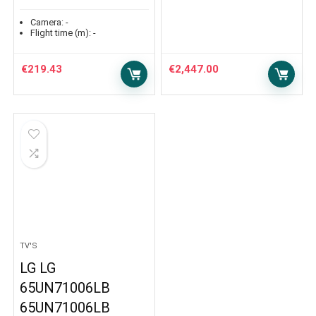
Camera:
-
Flight time (m):
-
€
219.43
€
2,447.00
TV'S
LG LG
65UN71006LB
65UN71006LB