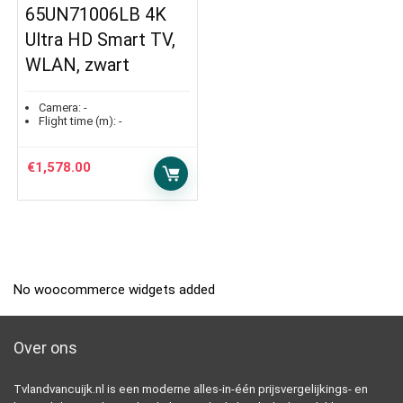
65UN71006LB 4K
Ultra HD Smart TV,
WLAN, zwart
Camera:
-
Flight time (m):
-
€
1,578.00
No woocommerce widgets added
Over ons
Tvlandvancuijk.nl is een moderne alles-in-één prijsvergelijkings- en