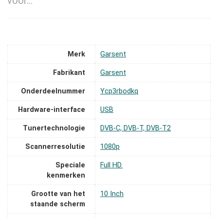
voor…
Merk
‎Garsent
Fabrikant
‎Garsent
Onderdeelnummer
‎Ycp3rbodkq
Hardware-interface
‎USB
Tunertechnologie
‎DVB-C, DVB-T, DVB-T2
Scannerresolutie
‎1080p
Speciale
‎Full HD.
kenmerken
Grootte van het
‎10 Inch
staande scherm