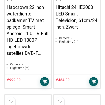
Haocrown 22 inch
Hitachi 24HE2000
waterdichte
LED Smart
badkamer TV met
Television, 61cm/24
spiegel Smart
inch, Zwart
Android 11.0 TV Full
Camera:
-
HD LED 1080P
Flight time (m):
-
ingebouwde
satelliet DVB-T…
Camera:
-
Flight time (m):
-
€
999.00
€
484.00