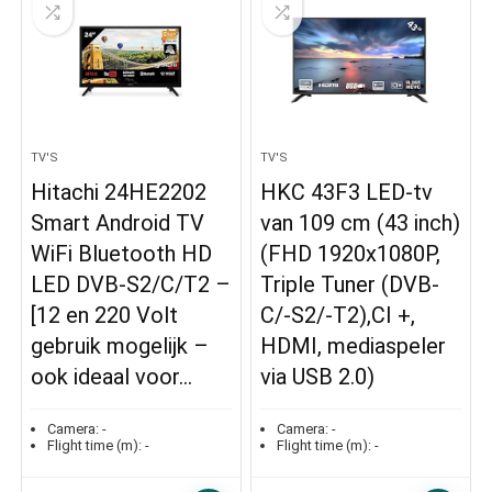
TV'S
TV'S
Hitachi 24HE2202
HKC 43F3 LED-tv
Smart Android TV
van 109 cm (43 inch)
WiFi Bluetooth HD
(FHD 1920x1080P,
LED DVB-S2/C/T2 –
Triple Tuner (DVB-
[12 en 220 Volt
C/-S2/-T2),CI +,
gebruik mogelijk –
HDMI, mediaspeler
ook ideaal voor…
via USB 2.0)
Camera:
-
Camera:
-
Flight time (m):
-
Flight time (m):
-