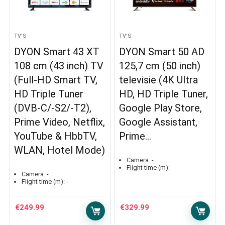
TV'S
TV'S
DYON Smart 43 XT
DYON Smart 50 AD
108 cm (43 inch) TV
125,7 cm (50 inch)
(Full‐HD Smart TV,
televisie (4K Ultra
HD Triple Tuner
HD, HD Triple Tuner,
(DVB‐C/‐S2/‐T2),
Google Play Store,
Prime Video, Netflix,
Google Assistant,
YouTube & HbbTV,
Prime…
WLAN, Hotel Mode)
Camera:
-
Flight time (m):
-
Camera:
-
Flight time (m):
-
€
249.99
€
329.99