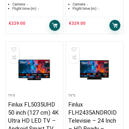
Camera:
-
Camera:
-
Flight time (m):
-
Flight time (m):
-
€
229.00
€
329.00
TV'S
TV'S
Finlux FL5035UHD
Finlux
50 inch (127 cm) 4K
FLH2435ANDROID
Ultra HD LED TV –
Televisie – 24 Inch
Android Smart TV,
– HD Ready –