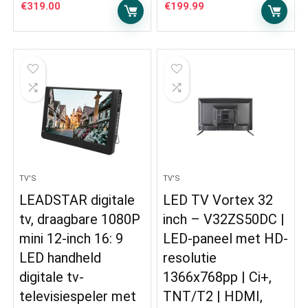
€
319.00
€
199.99
TV'S
TV'S
LEADSTAR digitale
LED TV Vortex 32
tv, draagbare 1080P
inch – V32ZS50DC |
mini 12-inch 16: 9
LED-paneel met HD-
LED handheld
resolutie
digitale tv-
1366x768pp | Ci+,
televisiespeler met
TNT/T2 | HDMI,