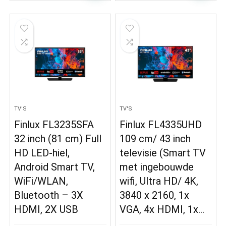
TV'S
TV'S
Finlux FL3235SFA
Finlux FL4335UHD
32 inch (81 cm) Full
109 cm/ 43 inch
HD LED-hiel,
televisie (Smart TV
Android Smart TV,
met ingebouwde
WiFi/WLAN,
wifi, Ultra HD/ 4K,
Bluetooth – 3X
3840 x 2160, 1x
HDMI, 2X USB
VGA, 4x HDMI, 1x…