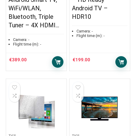
WiFi/WLAN,
Android TV –
Bluetooth, Triple
HDR10
Tuner – 4X HDMI…
Camera:
-
Flight time (m):
-
Camera:
-
Flight time (m):
-
€
389.00
€
199.00
TV'S
TV'S