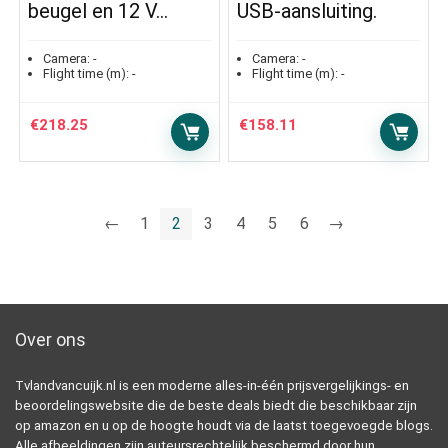
beugel en 12 V…
USB-aansluiting.
Camera:
-
Camera:
-
Flight time (m):
-
Flight time (m):
-
€
218.25
€
158.11
←
1
2
3
4
5
6
→
Over ons
Tvlandvancuijk.nl is een moderne alles-in-één prijsvergelijkings- en
beoordelingswebsite die de beste deals biedt die beschikbaar zijn
op amazon en u op de hoogte houdt via de laatst toegevoegde blogs.
Alle afbeeldingen zijn auteursrechtelijk beschermd door hun