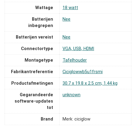
Wattage
‎18 watt
Batterijen
‎Nee
inbegrepen
Batterijen vereist
‎Nee
Connectortype
‎VGA, USB, HDMI
Montagetype
‎Tafelhouder
Fabrikantreferentie
‎Ciciglowwb5u1frsmi
Productafmetingen
‎30.7 x 19.8 x 2.5 cm; 1.44 kg
Gegarandeerde
‎unknown
software-updates
tot
Brand
Merk: ciciglow