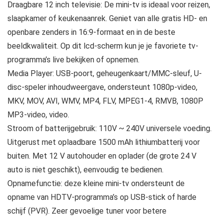
Draagbare 12 inch televisie: De mini-tv is ideaal voor reizen,
slaapkamer of keukenaanrek. Geniet van alle gratis HD- en
openbare zenders in 16:9-formaat en in de beste
beeldkwaliteit. Op dit lcd-scherm kun je je favoriete tv-
programma’s live bekijken of opnemen.
Media Player: USB-poort, geheugenkaart/MMC-sleuf, U-
disc-speler inhoudweergave, ondersteunt 1080p-video,
MKV, MOV, AVI, WMV, MP4, FLV, MPEG1-4, RMVB, 1080P
MP3-video, video.
Stroom of batterijgebruik: 110V ~ 240V universele voeding.
Uitgerust met oplaadbare 1500 mAh lithiumbatterij voor
buiten. Met 12 V autohouder en oplader (de grote 24 V
auto is niet geschikt), eenvoudig te bedienen.
Opnamefunctie: deze kleine mini-tv ondersteunt de
opname van HDTV-programma’s op USB-stick of harde
schijf (PVR). Zeer gevoelige tuner voor betere