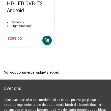
HD LED DVB-T2
Android
Camera:
-
Flight time (m):
-
€
291.00
No woocommerce widgets added
Over ons
Tvlandvancuijk.nl is een moderne alles-in-één prijsvergelijkings- en
beoordelingswebsite die de beste deals biedt die beschikbaar zijn
op amazon en u op de hoogte houdt via de laatst toegevoegde blogs.