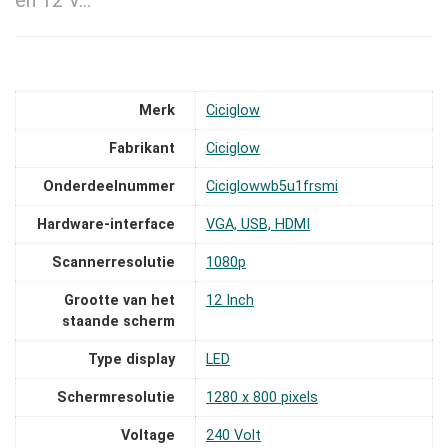
en 12 V…
Merk
‎Ciciglow
Fabrikant
‎Ciciglow
Onderdeelnummer
‎Ciciglowwb5u1frsmi
Hardware-interface
‎VGA, USB, HDMI
Scannerresolutie
‎1080p
Grootte van het
‎12 Inch
staande scherm
Type display
‎LED
Schermresolutie
‎1280 x 800 pixels
Voltage
‎240 Volt