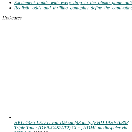
Excitement_builds_with_every_drop_in_the_plinko_game_onli
Realistic_odds_and_thrilling_gameplay_define_the_captivatin
Hotkeuzes
HKC 43F3 LED-tv van 109 cm (43 inch) (FHD 1920x1080P,
Triple Tuner (DVB-C/-S2/-T2),CI +, HDMI, mediaspeler via