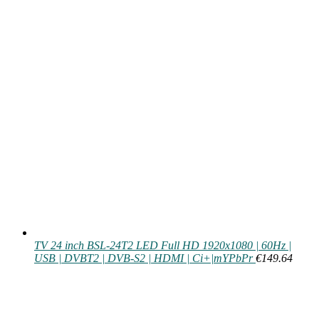
TV 24 inch BSL-24T2 LED Full HD 1920x1080 | 60Hz |
USB | DVBT2 | DVB-S2 | HDMI | Ci+|mYPbPr
€
149.64