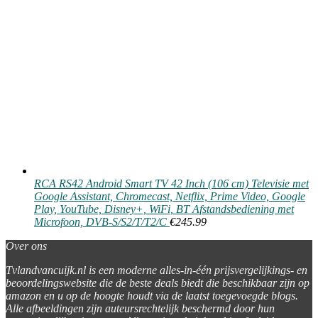
RCA RS42 Android Smart TV 42 Inch (106 cm) Televisie met
Google Assistant, Chromecast, Netflix, Prime Video, Google
Play, YouTube, Disney+, WiFi, BT Afstandsbediening met
Microfoon, DVB-S/S2/T/T2/C
€
245.99
Over ons
Tvlandvancuijk.nl is een moderne alles-in-één prijsvergelijkings- en
beoordelingswebsite die de beste deals biedt die beschikbaar zijn op
amazon en u op de hoogte houdt via de laatst toegevoegde blogs.
Alle afbeeldingen zijn auteursrechtelijk beschermd door hun