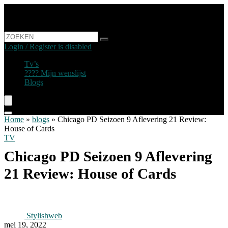
Login / Register is disabled
Tv’s
???? Mijn wenslijst
Blogs
Home
»
blogs
»
Chicago PD Seizoen 9 Aflevering 21 Review:
House of Cards
TV
Chicago PD Seizoen 9 Aflevering
21 Review: House of Cards
Stylishweb
mei 19, 2022