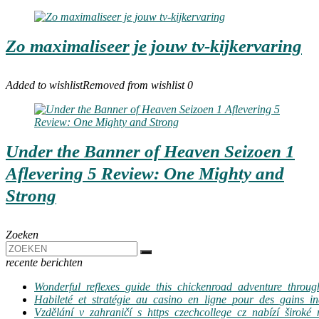
Zo maximaliseer je jouw tv-kijkervaring
Added to wishlist
Removed from wishlist
0
Under the Banner of Heaven Seizoen 1
Aflevering 5 Review: One Mighty and
Strong
Zoeken
recente berichten
Wonderful_reflexes_guide_this_chickenroad_adventure_through
Habileté_et_stratégie_au_casino_en_ligne_pour_des_gains_ina
Vzdělání_v_zahraničí_s_https_czechcollege_cz_nabízí_široké