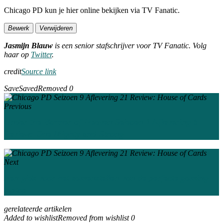
Chicago PD kun je hier online bekijken via TV Fanatic.
Bewerk
Verwijderen
Jasmijn Blauw
is een senior stafschrijver voor TV Fanatic. Volg
haar op
Twitter
.
credit
Source link
Save
Saved
Removed
0
Previous
Under the Banner of Heaven Seizoen 1 Aflevering 5
Review: One Mighty and Strong
Next
Een gids voor het samenstellen van de perfecte gaming
laptop
gerelateerde artikelen
Added to wishlist
Removed from wishlist
0