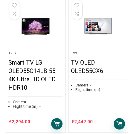
TV'S
TV'S
Smart TV LG
TV OLED
OLED55C14LB 55′
OLED55CX6
4K Ultra HD OLED
Camera:
-
HDR10
Flight time (m):
-
Camera:
-
Flight time (m):
-
€
2,294.00
€
2,447.00