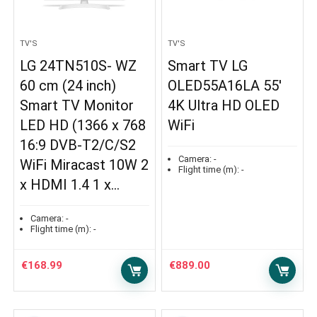
TV'S
TV'S
LG 24TN510S- WZ
Smart TV LG
60 cm (24 inch)
OLED55A16LA 55′
Smart TV Monitor
4K Ultra HD OLED
LED HD (1366 x 768
WiFi
16:9 DVB-T2/C/S2
Camera:
-
WiFi Miracast 10W 2
Flight time (m):
-
x HDMI 1.4 1 x…
Camera:
-
Flight time (m):
-
€
168.99
€
889.00