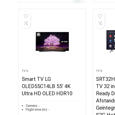
TV'S
TV'S
Smart TV LG
SRT32H
OLED55C14LB 55′ 4K
TV 32 i
Ultra HD OLED HDR10
Ready D
Afstands
Camera:
-
Geïnteg
Flight time (m):
-