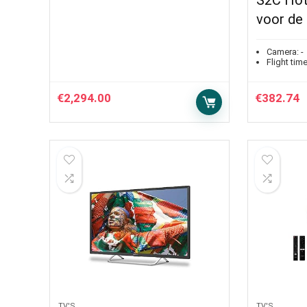
S2C Hot
voor de
Camera:
-
Flight time
€
2,294.00
€
382.74
TV'S
TV'S