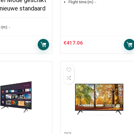
el Mode geschikt
Flight time (m):
-
 nieuwe standaard
 (m):
-
€
417.06
TV'S