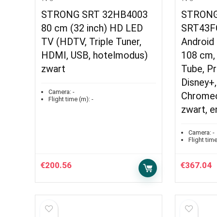
STRONG SRT 32HB4003
STRONG
80 cm (32 inch) HD LED
SRT43FC
TV (HDTV, Triple Tuner,
Android 
HDMI, USB, hotelmodus)
108 cm, 
zwart
Tube, Pr
Disney+,
Camera:
-
Chromec
Flight time (m):
-
zwart, e
Camera:
-
Flight time
€
200.56
€
367.04