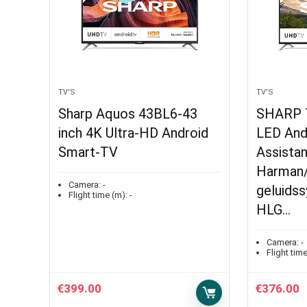
TV'S
TV'S
Sharp Aquos 43BL6-43
SHARP T
inch 4K Ultra-HD Android
LED And
Smart-TV
Assista
Harman
Camera:
-
geluids
Flight time (m):
-
HLG…
Camera:
-
Flight time
€
399.00
€
376.00