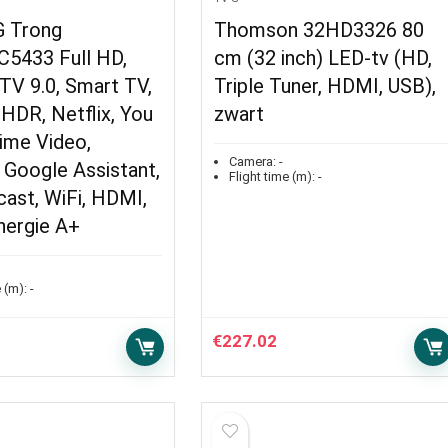
 Trong
Thomson 32HD3326 80
5433 Full HD,
cm (32 inch) LED-tv (HD,
TV 9.0, Smart TV,
Triple Tuner, HDMI, USB),
HDR, Netflix, You
zwart
ime Video,
Camera:
-
 Google Assistant,
Flight time (m):
-
ast, WiFi, HDMI,
nergie A+
 (m):
-
€
227.02