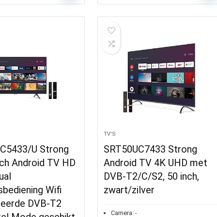
TV'S
C5433/U Strong
SRT50UC7433 Strong
nch Android TV HD
Android TV 4K UHD met
ual
DVB-T2/C/S2, 50 inch,
bediening Wifi
zwart/zilver
reerde DVB-T2
Camera:
-