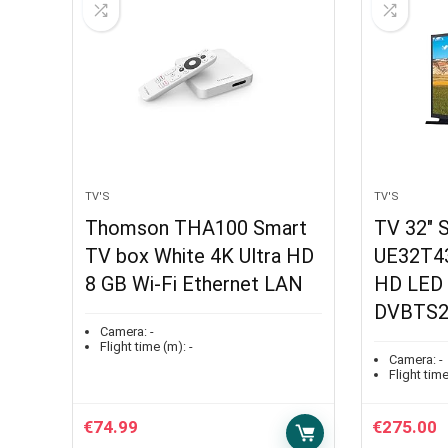
TV'S
TV'S
Thomson THA100 Smart
TV 32″
TV box White 4K Ultra HD
UE32T4
8 GB Wi-Fi Ethernet LAN
HD LED
DVBTS2
Camera:
-
Flight time (m):
-
Camera:
-
Flight time
€
74.99
€
275.00