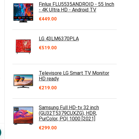
Finlux FLU5535ANDROID - 55 Inch
- 4K Ultra HD - Android TV
€
449.00
LG 43LM6370PLA
€
519.00
Televisore LG Smart TV Monitor
HD ready
€
219.00
Samsung Full HD-tv 32 inch
(GU32T5379CUXZG), HDR,
PurColor, PQI 1000 [2021]
€
299.00