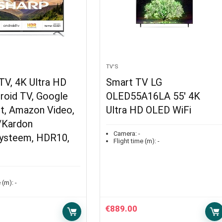
TV'S
V, 4K Ultra HD
Smart TV LG
roid TV, Google
OLED55A16LA 55′ 4K
nt, Amazon Video,
Ultra HD OLED WiFi
/Kardon
Camera:
-
systeem, HDR10,
Flight time (m):
-
 (m):
-
€
889.00