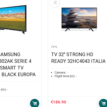
TV'S
 SAMSUNG
TV 32″ STRONG HD
302AK SERIE 4
READY 32HC4043 ITALIA
 SMART TV
Camera:
-
 BLACK EUROPA
Flight time (m):
-
 (m):
-
€
186.90