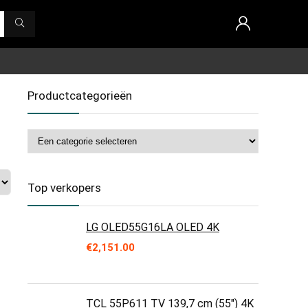
Productcategorieën
Top verkopers
LG OLED55G16LA OLED 4K
€
2,151.00
TCL 55P611 TV 139,7 cm (55") 4K