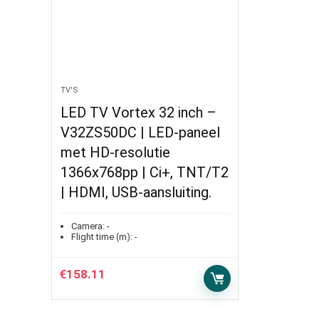
TV'S
LED TV Vortex 32 inch –
V32ZS50DC | LED-paneel
met HD-resolutie
1366x768pp | Ci+, TNT/T2
| HDMI, USB-aansluiting.
Camera:
-
Flight time (m):
-
€
158.11