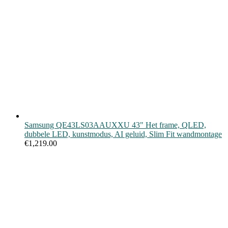
Samsung QE43LS03AAUXXU 43" Het frame, QLED,
dubbele LED, kunstmodus, AI geluid, Slim Fit wandmontage
€
1,219.00