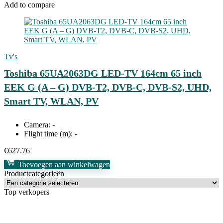
Add to compare
Tv's
Toshiba 65UA2063DG LED-TV 164cm 65 inch
EEK G (A – G) DVB-T2, DVB-C, DVB-S2, UHD,
Smart TV, WLAN, PV
Camera:
-
Flight time (m):
-
€
627.76
Toevoegen aan winkelwagen
Productcategorieën
Top verkopers