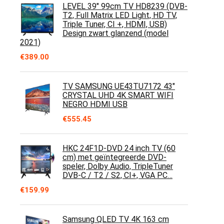
LEVEL 39" 99cm TV HD8239 (DVB-
T2, Full Matrix LED Light, HD TV,
Triple Tuner, CI +, HDMI, USB)
Design zwart glanzend (model
2021)
€
389.00
TV SAMSUNG UE43TU7172 43"
CRYSTAL UHD 4K SMART WIFI
NEGRO HDMI USB
€
555.45
HKC 24F1D-DVD 24 inch TV (60
cm) met geïntegreerde DVD-
speler, Dolby Audio, TripleTuner
DVB-C / T2 / S2, CI+, VGA PC…
€
159.99
Samsung QLED TV 4K 163 cm