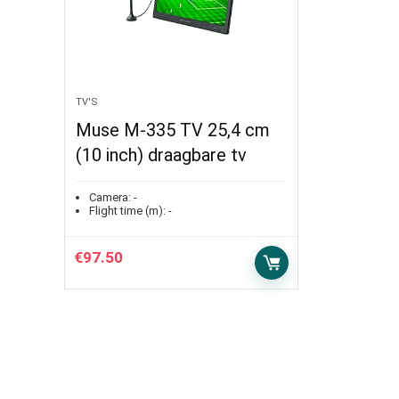
TV'S
Muse M-335 TV 25,4 cm
(10 inch) draagbare tv
Camera:
-
Flight time (m):
-
€
97.50