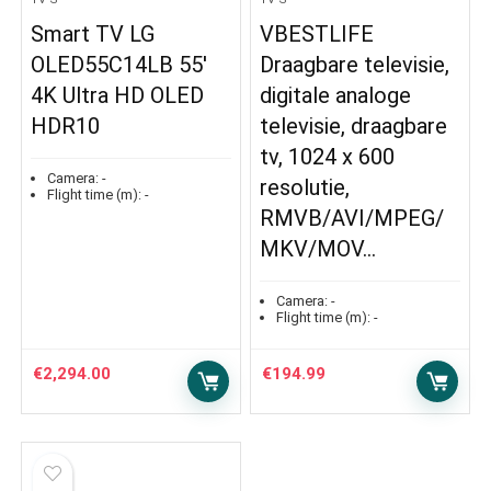
Smart TV LG
VBESTLIFE
OLED55C14LB 55′
Draagbare televisie,
4K Ultra HD OLED
digitale analoge
HDR10
televisie, draagbare
tv, 1024 x 600
Camera:
-
resolutie,
Flight time (m):
-
RMVB/AVI/MPEG/
MKV/MOV…
Camera:
-
Flight time (m):
-
€
2,294.00
€
194.99