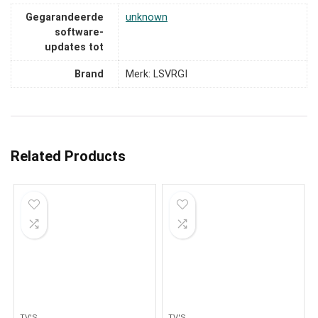
Gegarandeerde
‎unknown
software-
updates tot
Brand
Merk: LSVRGI
Related Products
TV'S
TV'S