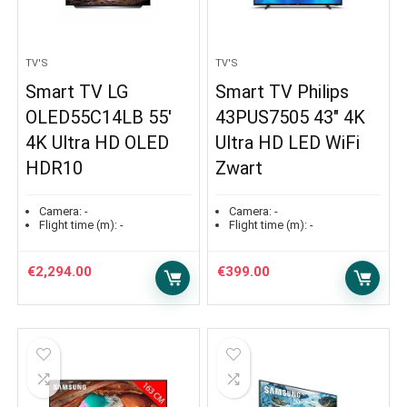
TV'S
TV'S
Smart TV LG
Smart TV Philips
OLED55C14LB 55′
43PUS7505 43″ 4K
4K Ultra HD OLED
Ultra HD LED WiFi
HDR10
Zwart
Camera:
-
Camera:
-
Flight time (m):
-
Flight time (m):
-
€
2,294.00
€
399.00