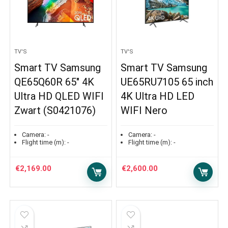
TV'S
TV'S
Smart TV Samsung
Smart TV Samsung
QE65Q60R 65″ 4K
UE65RU7105 65 inch
Ultra HD QLED WIFI
4K Ultra HD LED
Zwart (S0421076)
WIFI Nero
Camera:
-
Camera:
-
Flight time (m):
-
Flight time (m):
-
€
2,169.00
€
2,600.00