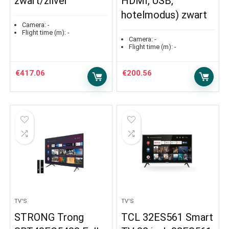
zwart/zilver
HDMI, USB,
hotelmodus) zwart
Camera:
-
Flight time (m):
-
Camera:
-
Flight time (m):
-
€
417.06
€
200.56
TV'S
TV'S
STRONG Trong
TCL 32ES561 Smart