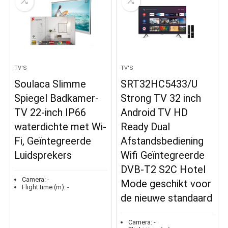
TV'S
TV'S
Soulaca Slimme
SRT32HC5433/U
Spiegel Badkamer-
Strong TV 32 inch
TV 22-inch IP66
Android TV HD
waterdichte met Wi-
Ready Dual
Fi, Geïntegreerde
Afstandsbediening
Luidsprekers
Wifi Geïntegreerde
DVB-T2 S2C Hotel
Camera:
-
Mode geschikt voor
Flight time (m):
-
de nieuwe standaard
Camera:
-