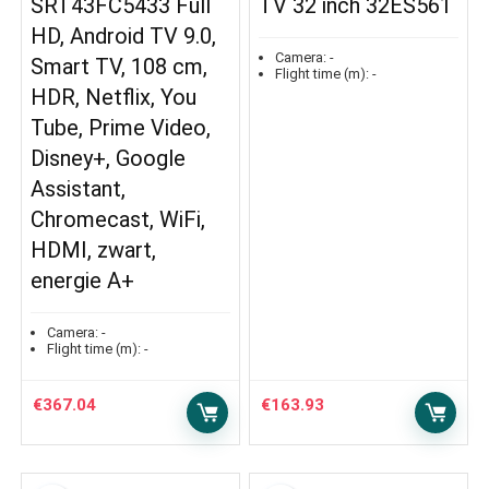
SRT43FC5433 Full
TV 32 inch 32ES561
HD, Android TV 9.0,
Camera:
-
Smart TV, 108 cm,
Flight time (m):
-
HDR, Netflix, You
Tube, Prime Video,
Disney+, Google
Assistant,
Chromecast, WiFi,
HDMI, zwart,
energie A+
Camera:
-
Flight time (m):
-
€
367.04
€
163.93