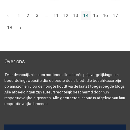
←
1
2
3
…
11
12
13
14
15
16
17
18
→
Over ons
Tvlandvancuijk.nl is een moderne alles-in-één prijsvergelijkings- en
beoordelingswebsite die de beste deals biedt die beschikbaar zijn
op amazon en u op de hoogte houdt via de laatst toegevoegde blogs.
Alle afbeeldingen zijn auteursrechtelijk beschermd door hun
respectievelijke eigenaren. Alle geciteerde inhoud is afgeleid van hun
respectievelijke bronnen.