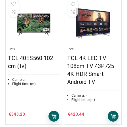
TV'S
TV'S
TCL 40ES560 102
TCL 4K LED TV
cm (tv).
108cm TV 43P725
4K HDR Smart
Camera:
-
Android TV
Flight time (m):
-
Camera:
-
Flight time (m):
-
€
343.20
€
423.44