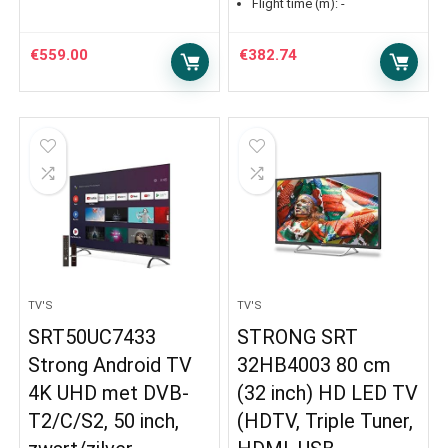
Flight time (m):
-
€
559.00
€
382.74
TV'S
TV'S
SRT50UC7433
STRONG SRT
Strong Android TV
32HB4003 80 cm
4K UHD met DVB-
(32 inch) HD LED TV
T2/C/S2, 50 inch,
(HDTV, Triple Tuner,