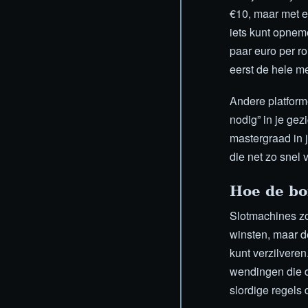
€10, maar met e
iets kunt opneme
paar euro per ro
eerst de hele m
Andere platform
nodig” in je gez
mastergraad in j
die net zo snel v
Hoe de bo
Slotmachines zo
winsten, maar de
kunt verzilveren
wendingen die 
slordige regels 