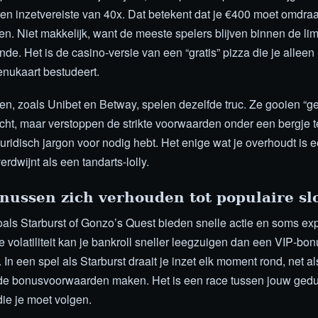
en inzetvereiste van 40x. Dat betekent dat je €400 moet omdraa
n. Niet makkelijk, want de meeste spelers blijven binnen de li
nde. Het is de casino‑versie van een “gratis” pizza die je alleen
enukaart bestudeert.
en, zoals Unibet en Betway, spelen dezelfde truc. Ze gooien “ge
icht, maar verstoppen de strikte voorwaarden onder een bergje t
uridisch jargon voor nodig hebt. Het enige wat je overhoudt is ee
erdwijnt als een tandarts‑lolly.
nussen zich verhouden tot populaire sl
als Starburst of Gonzo’s Quest bieden snelle actie en soms ex
 volatiliteit kan je bankroll sneller leegzuigen dan een VIP‑bonu
. In een spel als Starburst draait je inzet elk moment rond, net a
de bonusvoorwaarden maken. Het is een race tussen jouw gedu
die je moet volgen.