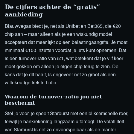
De cijfers achter de “gratis”
aanbieding
Blauwvegas biedt je, net als Unibet en Bet365, die €20
chip aan – maar alleen als je een wiskundig model
accepteert dat meer lijkt op een belastingaangifte. Je moet
minimaal €100 inzetten voordat je iets kunt opnemen. Dat
is een turnover‑ratio van 5:1, wat betekent dat je vijf keer
moet gokken om alleen je eigen chip terug te zien. De
kans dat je dit haalt, is ongeveer net zo groot als een
willekeurige trek in Lotto.
Waarom de turnover‑ratio jou niet
beschermt
Stel je voor, je speelt Starburst met een bliksemsnelle roer,
terwijl je bankrekening langzaam uitdroogt. De volatiliteit
van Starburst is net zo onvoorspelbaar als de manier