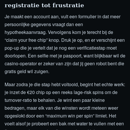
registratie tot frustratie
Je maakt een account aan, vult een formulier in dat meer
persoonlijke gegevens vraagt dan een
hypotheekaanvraag. Vervolgens kom je terecht bij de
“claim your free chip” knop. Druk je op, en er verschijnt een
pop‑up die je vertelt dat je nog een verificatiestap moet
doorlopen. Een selfie met je paspoort, want blijkbaar wil de
casino‑operator er zeker van zijn dat jij geen robot bent die
gratis geld wil zuigen.
Maar zodra je die stap hebt voltooid, begint het echte werk:
je inzet de €20 chip op een reeks lage‑risk spins om de
turnover‑ratio te behalen. Je wint een paar kleine
bedragen, maar elk van die winsten wordt meteen weer
opgeslokt door een “maximum win per spin” limiet. Het
voelt alsof je probeert een bak met water te vullen met een