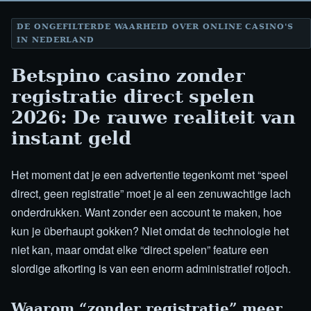
DE ONGEFILTERDE WAARHEID OVER ONLINE CASINO'S
IN NEDERLAND
Betspino casino zonder
registratie direct spelen
2026: De rauwe realiteit van
instant geld
Het moment dat je een advertentie tegenkomt met “speel
direct, geen registratie” moet je al een zenuwachtige lach
onderdrukken. Want zonder een account te maken, hoe
kun je überhaupt gokken? Niet omdat de technologie het
niet kan, maar omdat elke “direct spelen” feature een
slordige afkorting is van een enorm administratief rotjoch.
Waarom “zonder registratie” meer