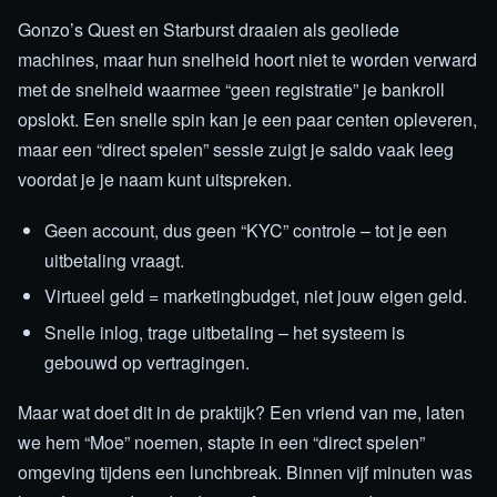
Gonzo’s Quest en Starburst draaien als geoliede
machines, maar hun snelheid hoort niet te worden verward
met de snelheid waarmee “geen registratie” je bankroll
opslokt. Een snelle spin kan je een paar centen opleveren,
maar een “direct spelen” sessie zuigt je saldo vaak leeg
voordat je je naam kunt uitspreken.
Geen account, dus geen “KYC” controle – tot je een
uitbetaling vraagt.
Virtueel geld = marketingbudget, niet jouw eigen geld.
Snelle inlog, trage uitbetaling – het systeem is
gebouwd op vertragingen.
Maar wat doet dit in de praktijk? Een vriend van me, laten
we hem “Moe” noemen, stapte in een “direct spelen”
omgeving tijdens een lunchbreak. Binnen vijf minuten was