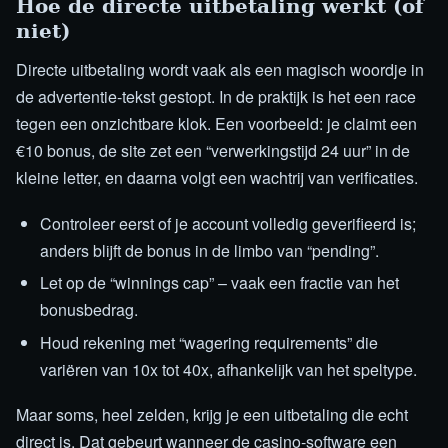
Hoe de directe uitbetaling werkt (of
niet)
Directe uitbetaling wordt vaak als een magisch woordje in
de advertentie‑tekst gestopt. In de praktijk is het een race
tegen een onzichtbare klok. Een voorbeeld: je claimt een
€10 bonus, de site zet een “verwerkingstijd 24 uur” in de
kleine letter, en daarna volgt een wachtrij van verificaties.
Controleer eerst of je account volledig geverifieerd is;
anders blijft de bonus in de limbo van “pending”.
Let op de “winnings cap” – vaak een fractie van het
bonusbedrag.
Houd rekening met “wagering requirements” die
variëren van 10x tot 40x, afhankelijk van het speltype.
Maar soms, heel zelden, krijg je een uitbetaling die echt
direct is. Dat gebeurt wanneer de casino‑software een