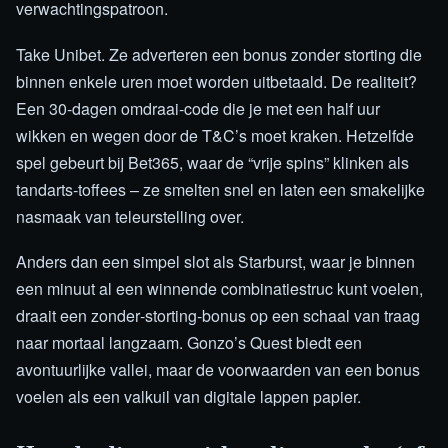
verwachtingspatroon.
Take Unibet. Ze adverteren een bonus zonder storting die
binnen enkele uren moet worden uitbetaald. De realiteit?
Een 30‑dagen omdraai‑code die je met een half uur
wikken en wegen door de T&C’s moet kraken. Hetzelfde
spel gebeurt bij Bet365, waar de “vrije spins” klinken als
tandarts‑toffees – ze smelten snel en laten een smakelijke
nasmaak van teleurstelling over.
Anders dan een simpel slot als Starburst, waar je binnen
een minuut al een winnende combinatiestruc kunt voelen,
draait een zonder‑storting‑bonus op een schaal van traag
naar mortaal langzaam. Gonzo’s Quest biedt een
avontuurlijke vallei, maar de voorwaarden van een bonus
voelen als een valkuil van digitale lappen papier.