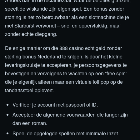
Anders dan in de reclamezaal, waar de beloftes glanzen,
speelt de wiskunde zijn eigen spel. Een bonus zonder
storting is net zo betrouwbaar als een slotmachine die je
met Starburst verwondt – snel en oppervlakkig, maar
zonder echte diepgang.
De enige manier om die 888 casino echt geld zonder
storting bonus Nederland te krijgen, is door het kleine
leveringskruisje te accepteren, je persoonsgegevens te
bevestigen en vervolgens te wachten op een “free spin”
die je eigenlijk alleen maar een virtuele lollipop op de
tandartsstoel oplevert.
Verifieer je account met paspoort of ID.
Accepteer de algemene voorwaarden die langer zijn
dan een roman.
Speel de opgelegde spellen met minimale inzet.