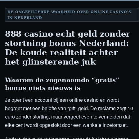
DE ONGEFILTERDE WAARHEID OVER ONLINE CASINO'S
IN NEDERLAND
888 casino echt geld zonder
stortning bonus Nederland:
De koude realiteit achter
het glinsterende juk
Waarom de zogenaemde “gratis”
bonus niets nieuws is
Je opent een account bij een online casino en wordt
begroet met een belofte van “gift” geld. De reclame zegt 10
euro zonder storting, maar vergeet even te vermelden dat
elke cent wordt opgeslokt door een wankele inzetomzet.