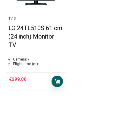
TV'S
LG 24TL510S 61 cm
(24 inch) Monitor
TV
Camera:
-
Flight time (m):
-
€
299.00