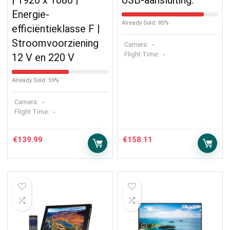
| 1920 x 1080 |
USB-aansluiting.
Energie-
Already Sold: 85%
efficiëntieklasse F |
Stroomvoorziening
Camera:
-
Flight Time:
-
12 V en 220 V
Already Sold: 59%
Camera:
-
Flight Time:
-
€
139.99
€
158.11