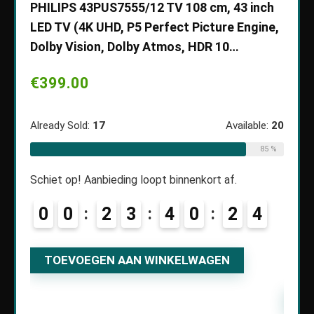
Ultra
PHILIPS 43PUS7555/12 TV 108 cm, 43 inch
Draag
LED TV (4K UHD, P5 Perfect Picture Engine,
draag
Dolby Vision, Dolby Atmos, HDR 10…
gevo
hoge
€
399.00
voor 
ble:
50
€
10
Already Sold:
17
Available:
20
70 %
85 %
Alread
Schiet op! Aanbieding loopt binnenkort af.
9
0
0
2
3
4
0
2
3
4
Schiet
0
TOEVOEGEN AAN WINKELWAGEN
TO