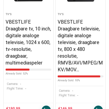
TV'S
TV'S
VBESTLIFE
VBESTLIFE
Draagbare tv, 10 inch,
Draagbare televisie,
digitale analoge
digitale analoge
televisie, 1024 x 600,
televisie, draagbare
tv-resolutie,
tv, 800 x 480
draagbaar,
resolutie,
multimediaspeler
RMVB/AVI/MPEG/M
KV/MOV…
Already Sold: 52%
Already Sold: 93%
Camera:
-
Flight Time:
-
Camera:
-
Flight Time:
-
€
190.99
€
146.99