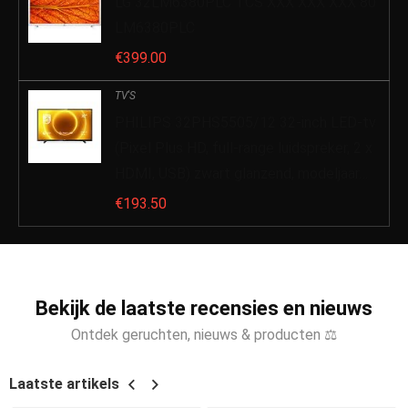
LG 32LM6380PLC TCS XXX XXX XXX 80
LM6380PLC
€
399.00
TV'S
PHILIPS 32PHS5505/12 32-inch LED-tv
(Pixel Plus HD, full-range luidspreker, 2 x
HDMI, USB) zwart glanzend, modeljaar…
€
193.50
Bekijk de laatste recensies en nieuws
Ontdek geruchten, nieuws & producten ⚖
Laatste artikels