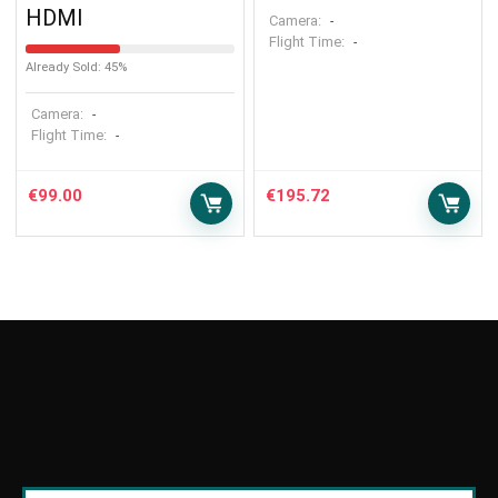
HDMI
Camera:
-
Flight Time:
-
Already Sold: 45%
Camera:
-
Flight Time:
-
€
99.00
€
195.72