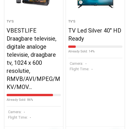
TV'S
TV'S
VBESTLIFE
TV Led Silver 40″ HD
Draagbare televisie,
Ready
digitale analoge
Already Sold: 14%
televisie, draagbare
tv, 1024 x 600
Camera:
-
Flight Time:
-
resolutie,
RMVB/AVI/MPEG/M
KV/MOV…
Already Sold: 86%
Camera:
-
Flight Time:
-