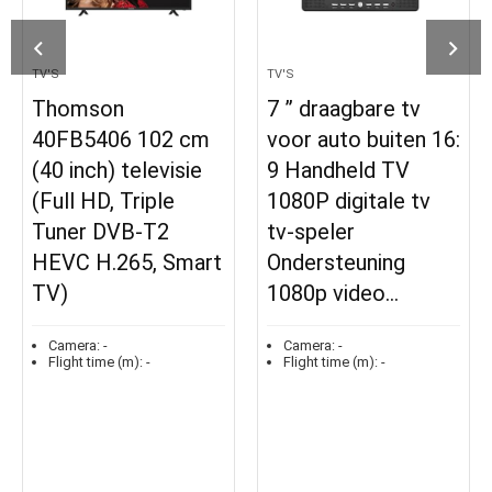
TV'S
TV'S
Thomson
7 ” draagbare tv
40FB5406 102 cm
voor auto buiten 16:
(40 inch) televisie
9 Handheld TV
(Full HD, Triple
1080P digitale tv
Tuner DVB-T2
tv-speler
HEVC H.265, Smart
Ondersteuning
TV)
1080p video…
Camera:
-
Camera:
-
Flight time (m):
-
Flight time (m):
-