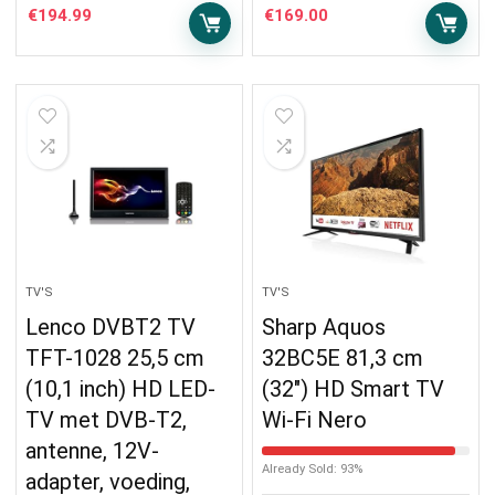
€
194.99
€
169.00
TV'S
TV'S
Lenco DVBT2 TV
Sharp Aquos
TFT-1028 25,5 cm
32BC5E 81,3 cm
(10,1 inch) HD LED-
(32″) HD Smart TV
TV met DVB-T2,
Wi-Fi Nero
antenne, 12V-
Already Sold: 93%
adapter, voeding,