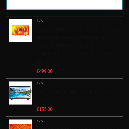
TV'S
Philips 43PUS7855/12 TV 109.2 cm (43″)
4K Ultra HD Smart TV Wi-Fi Silver –
Philips 43PUS7855/12, 109.2 cm (43″),
3840 x 2160 pixels, LED, Smart TV, Wi-Fi,
Silver
€
499.00
TV'S
Dyon Sigma LED HD TV, 60cm / 24inch,
Zwart
€
155.00
TV'S