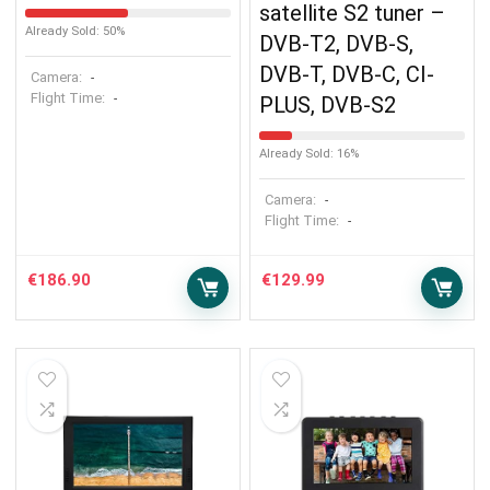
satellite S2 tuner –
Already Sold: 50%
DVB-T2, DVB-S,
DVB-T, DVB-C, CI-
Camera:
-
Flight Time:
-
PLUS, DVB-S2
Already Sold: 16%
Camera:
-
Flight Time:
-
€
186.90
€
129.99