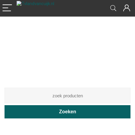
Zoek uw favoriete
producten
Beste deals afrekenen en geld besparen
Zoeken
Lees het laatste nieuws en blogs>>