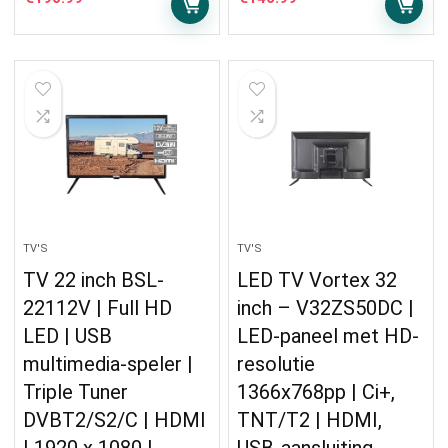
TV'S
TV'S
TV 22 inch BSL-
LED TV Vortex 32
22112V | Full HD
inch – V32ZS50DC |
LED | USB
LED-paneel met HD-
multimedia-speler |
resolutie
Triple Tuner
1366x768pp | Ci+,
DVBT2/S2/C | HDMI
TNT/T2 | HDMI,