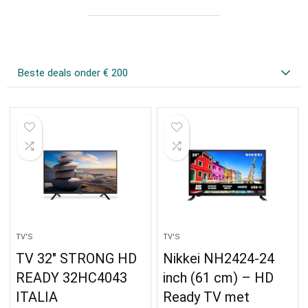
Beste deals onder € 200
TV'S
TV'S
TV 32″ STRONG HD
Nikkei NH2424-24
READY 32HC4043
inch (61 cm) – HD
ITALIA
Ready TV met