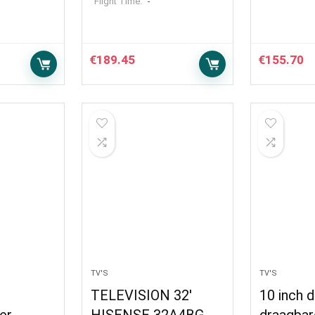
Flight Time:
-
€
189.45
€
155.70
TV'S
TV'S
TELEVISION 32′
10 inch d