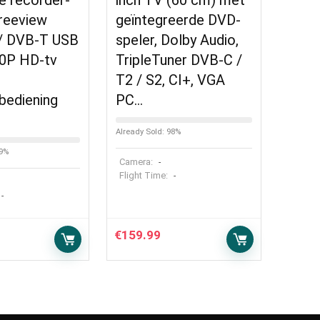
e recorder-
inch TV (60 cm) met
reeview
geïntegreerde DVD-
/ DVB-T USB
speler, Dolby Audio,
0P HD-tv
TripleTuner DVB-C /
T2 / S2, CI+, VGA
bediening
PC…
Already Sold: 98%
69%
Camera:
-
Flight Time:
-
-
€
159.99