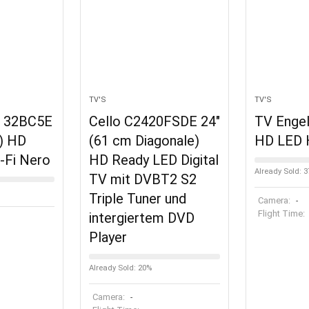
TV'S
TV'S
s 32BC5E
Cello C2420FSDE 24″
TV Engel
″) HD
(61 cm Diagonale)
HD LED 
-Fi Nero
HD Ready LED Digital
Already Sold: 
TV mit DVBT2 S2
Triple Tuner und
Camera:
-
Flight Time:
intergiertem DVD
Player
Already Sold: 20%
Camera:
-