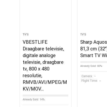
TV'S
TV'S
VBESTLIFE
Sharp Aquo
Draagbare televisie,
81,3 cm (32
digitale analoge
Smart TV Wi
televisie, draagbare
Already Sold: 83%
tv, 800 x 480
resolutie,
Camera:
-
Flight Time:
-
RMVB/AVI/MPEG/M
KV/MOV…
Already Sold: 14%