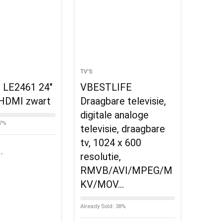
TV'S
 LE2461 24″
VBESTLIFE
HDMI zwart
Draagbare televisie,
digitale analoge
37%
televisie, draagbare
tv, 1024 x 600
-
resolutie,
RMVB/AVI/MPEG/M
KV/MOV…
Already Sold: 38%