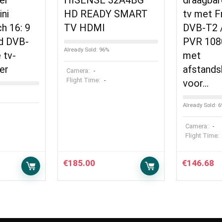
er
HISENSE 32A4BG
draagbar
ni
HD READY SMART
tv met F
h 16: 9
TV HDMI
DVB-T2 
d DVB-
PVR 108
Already Sold: 96%
 tv-
met
er
afstands
Camera:
-
Flight Time:
-
voor…
Already Sold: 
Camera:
-
Flight Time:
€
185.00
€
146.68