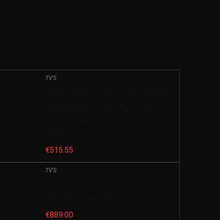
TV'S
Nokia Smart TV 4300A 43 Zoll (108
cm) Android TV (4K UHD, DVB-
C/S2/T2, Netflix, Prime Video,
Disney+)
€
515.55
TV'S
Smart TV LG OLED55A16LA 55′ 4K
Ultra HD OLED WiFi
€
889.00