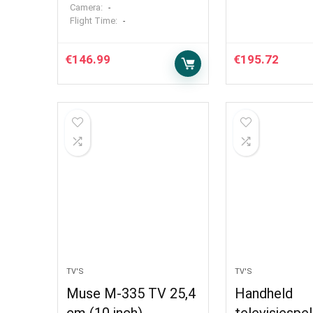
Camera:
-
Flight Time:
-
€
146.99
€
195.72
TV'S
TV'S
Muse M-335 TV 25,4
Handheld