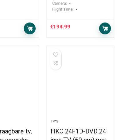
Camera:
-
Flight Time:
-
€
194.99
TV'S
raagbare tv,
HKC 24F1D-DVD 24