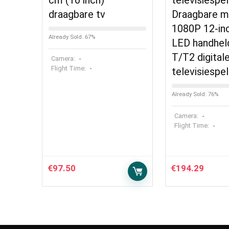
cm (10 inch)
televisiespel
draagbare tv
Draagbare mi
1080P 12-inc
Already Sold: 67%
LED handhel
T/T2 digitale
Camera:
-
Flight Time:
-
televisiespel
Already Sold: 76%
Camera:
-
Flight Time:
-
€
97.50
€
194.29