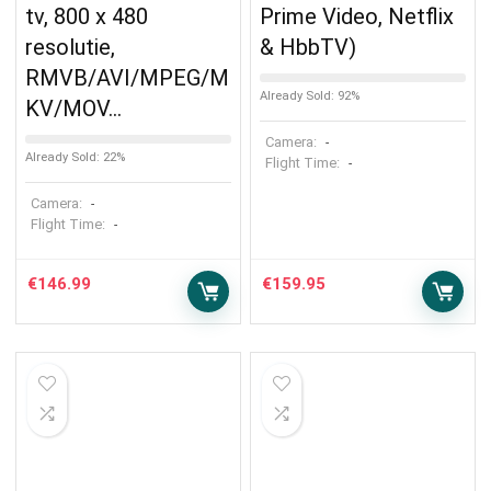
tv, 800 x 480
Prime Video, Netflix
resolutie,
& HbbTV)
RMVB/AVI/MPEG/M
Already Sold: 92%
KV/MOV…
Camera:
-
Already Sold: 22%
Flight Time:
-
Camera:
-
Flight Time:
-
€
146.99
€
159.95