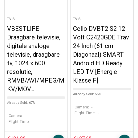
TV'S
TV'S
VBESTLIFE
Cello DVBT2 S2 12
Draagbare televisie,
Volt C2420GDE Trav
digitale analoge
24 Inch (61 cm
televisie, draagbare
Diagonaal) SMART
tv, 1024 x 600
Android HD Ready
resolutie,
LED TV [Energie
RMVB/AVI/MPEG/M
Klasse F]
KV/MOV…
Already Sold: 56%
Already Sold: 67%
Camera:
-
Flight Time:
-
Camera:
-
Flight Time:
-