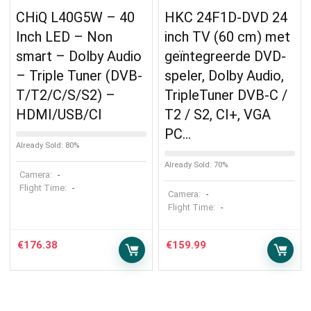
CHiQ L40G5W – 40
HKC 24F1D-DVD 24
Inch LED – Non
inch TV (60 cm) met
smart – Dolby Audio
geïntegreerde DVD-
– Triple Tuner (DVB-
speler, Dolby Audio,
T/T2/C/S/S2) –
TripleTuner DVB-C /
HDMI/USB/CI
T2 / S2, CI+, VGA
PC…
Already Sold: 80%
Already Sold: 70%
Camera:
-
Flight Time:
-
Camera:
-
Flight Time:
-
€
176.38
€
159.99