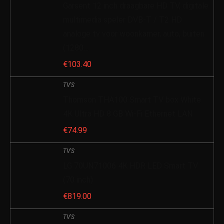
Garsent 12 inch draagbare HD TV, digitale
multimedia speler DVB-T / T2 HD
analoge tv voor woonkamer, auto, buiten
(1280…
€
103.40
TV'S
Thomson THA100 Smart TV box White
4K Ultra HD 8 GB Wi-Fi Ethernet LAN
€
74.99
TV'S
LG 70UN71006 4K HDR LED Smart TV
(70 inch)
€
819.00
TV'S