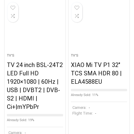
TV'S
TV'S
TV 24 inch BSL-24T2
XIAO Mi TV P1 32″
LED Full HD
TCS SMA HDR 80 |
1920×1080 | 60Hz |
ELA4588EU
USB | DVBT2 | DVB-
Already Sold: 11%
S2 | HDMI |
Ci+|mYPbPr
Camera:
-
Flight Time:
-
Already Sold: 19%
Camera:
-