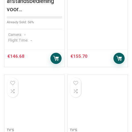
afstandsbediening
voor…
Already Sold: 56%
Camera:
-
Flight Time:
-
€
146.68
€
155.70
TV'S
TV'S