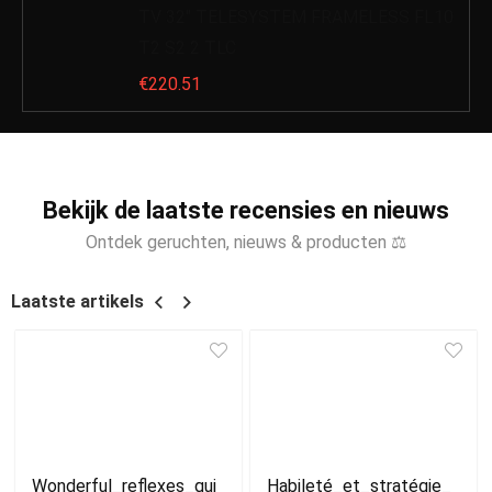
TV 32″ TELESYSTEM FRAMELESS FL10
T2 S2 2 TLC
€
220.51
Bekijk de laatste recensies en nieuws
Ontdek geruchten, nieuws & producten ⚖
Laatste artikels
Wonderful_reflexes_gui
Habileté_et_stratégie_