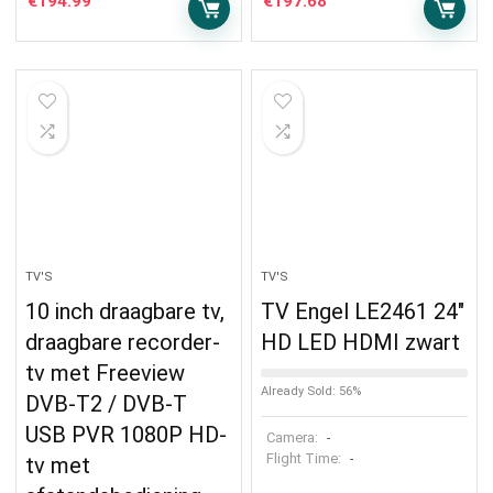
€
194.99
€
197.68
TV'S
TV'S
10 inch draagbare tv,
TV Engel LE2461 24″
draagbare recorder-
HD LED HDMI zwart
tv met Freeview
Already Sold: 56%
DVB-T2 / DVB-T
USB PVR 1080P HD-
Camera:
-
Flight Time:
-
tv met