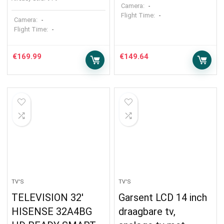
Camera:
-
Flight Time:
-
Camera:
-
Flight Time:
-
€
169.99
€
149.64
TV'S
TV'S
TELEVISION 32′
Garsent LCD 14 inch
HISENSE 32A4BG
draagbare tv,