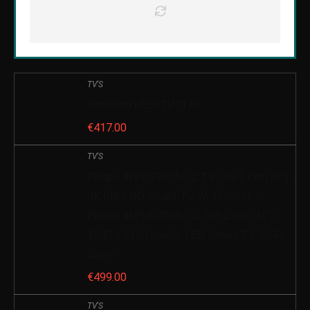
TV'S
Samsung UE50TU7170
€
417.00
TV'S
Philips 43PUS7855/12 TV 109.2 cm (43″)
4K Ultra HD Smart TV Wi-Fi Silver –
Philips 43PUS7855/12, 109.2 cm (43″),
3840 x 2160 pixels, LED, Smart TV, Wi-Fi,
Silver
€
499.00
TV'S