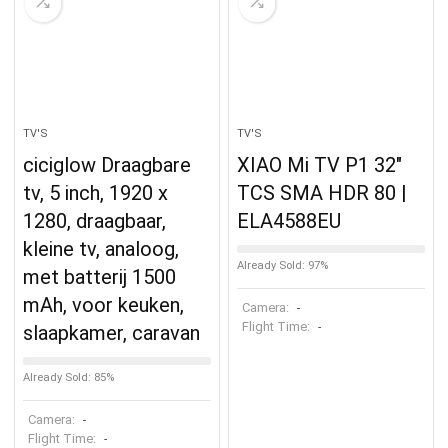
TV'S
TV'S
ciciglow Draagbare
XIAO Mi TV P1 32″
tv, 5 inch, 1920 x
TCS SMA HDR 80 |
1280, draagbaar,
ELA4588EU
kleine tv, analoog,
Already Sold: 97%
met batterij 1500
mAh, voor keuken,
Camera:
-
Flight Time:
-
slaapkamer, caravan
Already Sold: 85%
Camera:
-
Flight Time:
-