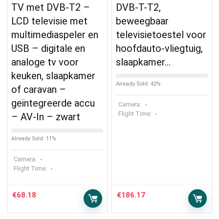
TV met DVB-T2 –
DVB-T-T2,
LCD televisie met
beweegbaar
multimediaspeler en
televisietoestel voor
USB – digitale en
hoofdauto-vliegtuig,
analoge tv voor
slaapkamer…
keuken, slaapkamer
Already Sold: 42%
of caravan –
geïntegreerde accu
Camera:
-
Flight Time:
-
– AV-In – zwart
Already Sold: 11%
Camera:
-
Flight Time:
-
€
68.18
€
186.17