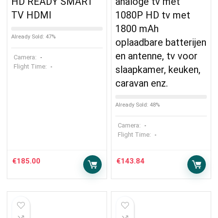
HD READY SMART
analoge tv met
TV HDMI
1080P HD tv met
1800 mAh
Already Sold: 47%
oplaadbare batterijen
en antenne, tv voor
Camera:
-
Flight Time:
-
slaapkamer, keuken,
caravan enz.
Already Sold: 48%
Camera:
-
Flight Time:
-
€
185.00
€
143.84