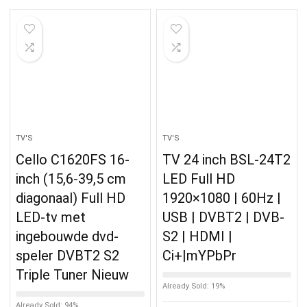
TV'S
TV'S
Cello C1620FS 16-
TV 24 inch BSL-24T2
inch (15,6-39,5 cm
LED Full HD
diagonaal) Full HD
1920×1080 | 60Hz |
LED-tv met
USB | DVBT2 | DVB-
ingebouwde dvd-
S2 | HDMI |
speler DVBT2 S2
Ci+|mYPbPr
Triple Tuner Nieuw
Already Sold: 19%
Already Sold: 94%