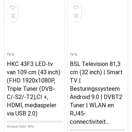
TV'S
TV'S
HKC 43F3 LED-tv
BSL Television 81,3
van 109 cm (43 inch)
cm (32 inch) | Smart
(FHD 1920x1080P,
TV |
Triple Tuner (DVB-
Besturingssysteem
C/-S2/-T2),CI +,
Android 9.0 | DVBT2
HDMI, mediaspeler
Tuner | WLAN en
via USB 2.0)
RJ45-
connectiviteit…
Already Sold: 85%