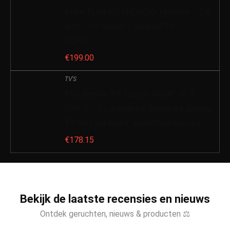
Finlux FLH2435ANDROID Televisie – 24
Inch – HD Ready – Android TV –
HDR10
€
199.00
TV'S
Mini digitale TV, 12 inch 1080P 16: 9
DVB-T / T2 draagbare draagbare digitale
TV met autolader, ondersteuning voor…
€
178.15
Bekijk de laatste recensies en nieuws
Ontdek geruchten, nieuws & producten ⚖