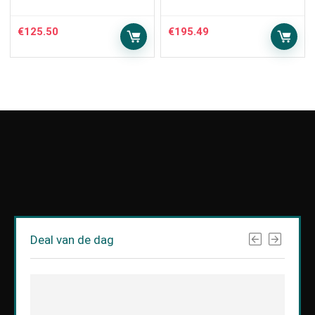
€
125.50
€
195.49
Deal van de dag