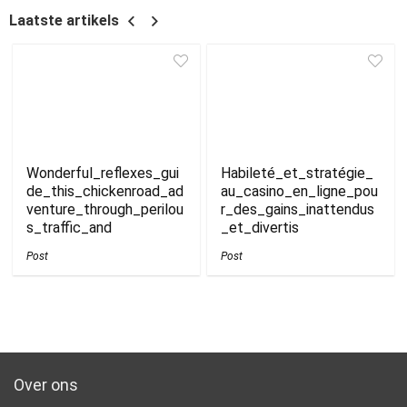
Laatste artikels
Wonderful_reflexes_gui
Habileté_et_stratégie_
de_this_chickenroad_ad
au_casino_en_ligne_pou
venture_through_perilou
r_des_gains_inattendus
s_traffic_and
_et_divertis
Post
Post
Over ons