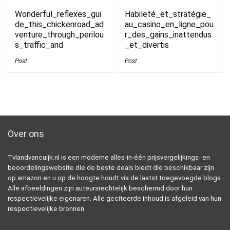
Wonderful_reflexes_gui
Habileté_et_stratégie_
de_this_chickenroad_ad
au_casino_en_ligne_pou
venture_through_perilou
r_des_gains_inattendus
s_traffic_and
_et_divertis
Post
Post
Over ons
Tvlandvancuijk.nl is een moderne alles-in-één prijsvergelijkings- en
beoordelingswebsite die de beste deals biedt die beschikbaar zijn
op amazon en u op de hoogte houdt via de laatst toegevoegde blogs.
Alle afbeeldingen zijn auteursrechtelijk beschermd door hun
respectievelijke eigenaren. Alle geciteerde inhoud is afgeleid van hun
respectievelijke bronnen.