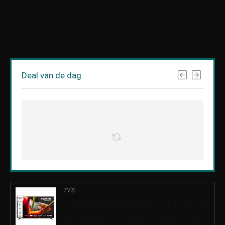
Deal van de dag
TV'S
Toshiba 65UA2063DG LED-TV 164cm 65
inch EEK G (A – G) DVB-T2, DVB-C, DVB-