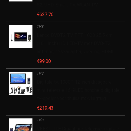
S2, UHD, Smart TV, WLAN, PV
€
627.76
TV'S
Lenco DVBT2 TV TFT-1028 25,5 cm
(10,1 inch) HD LED-TV met DVB-T2,
antenne, 12V-adapter, voeding, HDMI
€
99.00
TV'S
Digitale tv, 1080P 12-inch draagbare
mini-televisie 16: 9LED handheld digitale
tv-speler voor thuisauto-vliegtuig
€
219.43
TV'S
VBESTLIFE Draagbare televisie, digitale