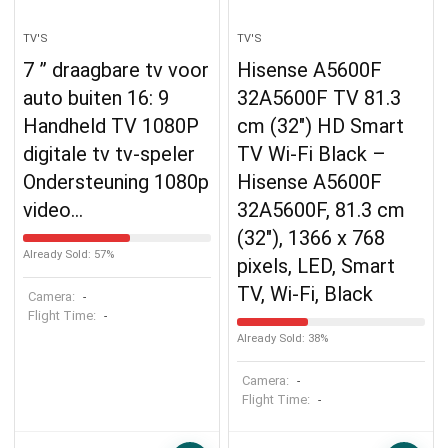
TV'S
TV'S
7 ” draagbare tv voor
Hisense A5600F
auto buiten 16: 9
32A5600F TV 81.3
Handheld TV 1080P
cm (32″) HD Smart
digitale tv tv-speler
TV Wi-Fi Black –
Ondersteuning 1080p
Hisense A5600F
video…
32A5600F, 81.3 cm
(32″), 1366 x 768
Already Sold: 57%
pixels, LED, Smart
TV, Wi-Fi, Black
Camera:
-
Flight Time:
-
Already Sold: 38%
Camera:
-
Flight Time:
-