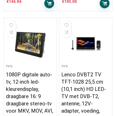
€
146.84
€
185.00
TV'S
TV'S
1080P digitale auto-
Lenco DVBT2 TV
tv, 12-inch led-
TFT-1028 25,5 cm
kleurendisplay,
(10,1 inch) HD LED-
draagbare 16: 9
TV met DVB-T2,
draagbare stereo-tv
antenne, 12V-
voor MKV, MOV, AVI,
adapter, voeding,