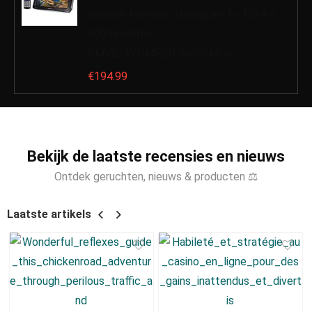
analoge televisie, draagbare tv, 1024 x
600 resolutie,
RMVB/AVI/MPEG/MKV/MOV…
€
194.99
Bekijk de laatste recensies en nieuws
Ontdek geruchten, nieuws & producten ⚖
Laatste artikels