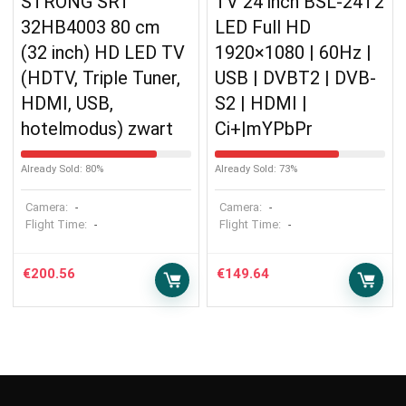
STRONG SRT
TV 24 inch BSL-24T2
32HB4003 80 cm
LED Full HD
(32 inch) HD LED TV
1920×1080 | 60Hz |
(HDTV, Triple Tuner,
USB | DVBT2 | DVB-
HDMI, USB,
S2 | HDMI |
hotelmodus) zwart
Ci+|mYPbPr
Already Sold: 80%
Already Sold: 73%
Camera:
Camera:
-
-
Flight Time:
Flight Time:
-
-
€
200.56
€
149.64