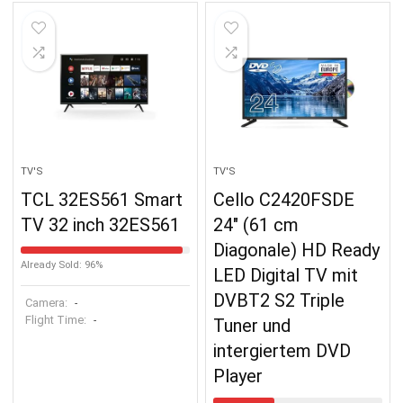
TV'S
TV'S
TCL 32ES561 Smart
Cello C2420FSDE
TV 32 inch 32ES561
24″ (61 cm
Diagonale) HD Ready
Already Sold: 96%
LED Digital TV mit
DVBT2 S2 Triple
Camera:
-
Flight Time:
-
Tuner und
intergiertem DVD
Player