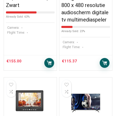
Zwart
800 x 480 resolutie
audioscherm digitale
Already Sold: 63%
tv multimediaspeler
Camera:
-
Already Sold: 23%
Flight Time:
-
Camera:
-
Flight Time:
-
€
155.00
€
115.37