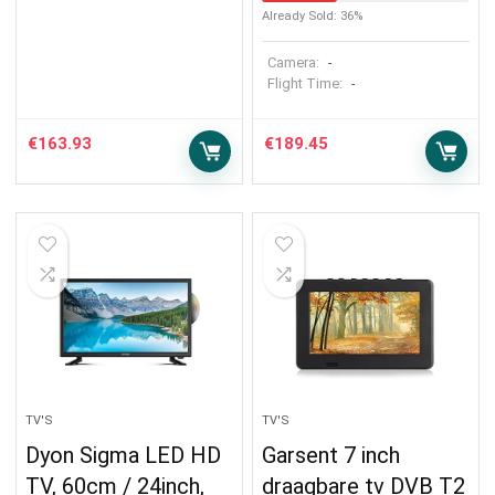
Already Sold: 36%
Camera:
-
Flight Time:
-
€
163.93
€
189.45
TV'S
TV'S
Dyon Sigma LED HD
Garsent 7 inch
TV, 60cm / 24inch,
draagbare tv DVB T2