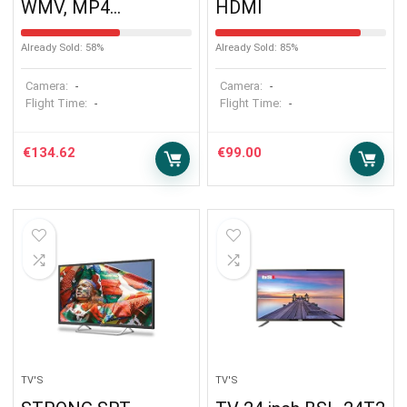
WMV, MP4…
HDMI
Already Sold: 58%
Already Sold: 85%
Camera:
Camera:
-
-
Flight Time:
Flight Time:
-
-
€
134.62
€
99.00
TV'S
TV'S