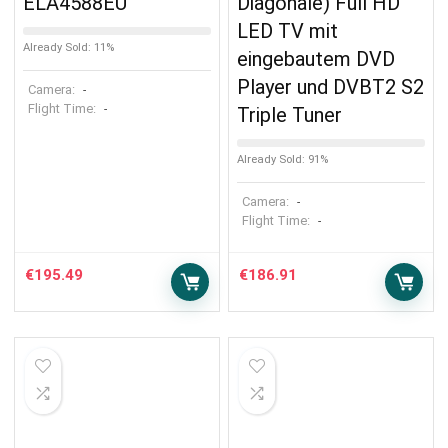
ELA4588EU
Diagonale) Full HD
LED TV mit
Already Sold: 11%
eingebautem DVD
Player und DVBT2 S2
Camera:
-
Flight Time:
-
Triple Tuner
Already Sold: 91%
Camera:
-
Flight Time:
-
€
195.49
€
186.91