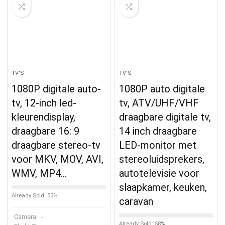
TV'S
TV'S
1080P digitale auto-
1080P auto digitale
tv, 12-inch led-
tv, ATV/UHF/VHF
kleurendisplay,
draagbare digitale tv,
draagbare 16: 9
14 inch draagbare
draagbare stereo-tv
LED-monitor met
voor MKV, MOV, AVI,
stereoluidsprekers,
WMV, MP4…
autotelevisie voor
slaapkamer, keuken,
Already Sold: 53%
caravan
Camera:
-
Already Sold: 58%