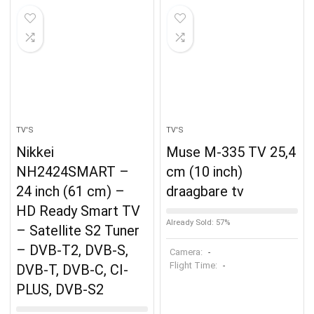
TV'S
TV'S
Nikkei
Muse M-335 TV 25,4
NH2424SMART –
cm (10 inch)
24 inch (61 cm) –
draagbare tv
HD Ready Smart TV
Already Sold: 57%
– Satellite S2 Tuner
– DVB-T2, DVB-S,
Camera:
-
Flight Time:
-
DVB-T, DVB-C, CI-
PLUS, DVB-S2