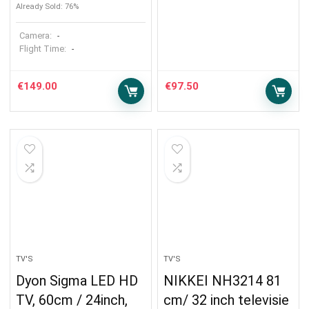
Already Sold: 76%
Camera:
-
Flight Time:
-
€
149.00
€
97.50
TV'S
TV'S
Dyon Sigma LED HD
NIKKEI NH3214 81
TV, 60cm / 24inch,
cm/ 32 inch televisie