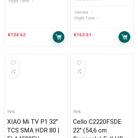
Flight Time:
-
Camera:
-
Flight Time:
-
€
134.62
€
163.61
TV'S
TV'S
XIAO Mi TV P1 32″
Cello C2220FSDE
TCS SMA HDR 80 |
22″ (54,6 cm