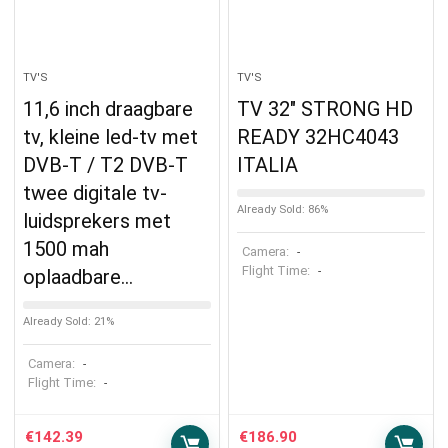
TV'S
TV'S
11,6 inch draagbare
TV 32″ STRONG HD
tv, kleine led-tv met
READY 32HC4043
DVB-T / T2 DVB-T
ITALIA
twee digitale tv-
Already Sold: 86%
luidsprekers met
1500 mah
Camera:
-
Flight Time:
-
oplaadbare…
Already Sold: 21%
Camera:
-
Flight Time:
-
€
142.39
€
186.90