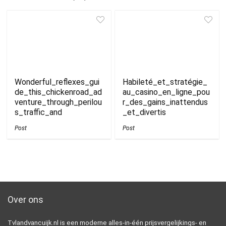
Wonderful_reflexes_gui
Habileté_et_stratégie_
de_this_chickenroad_ad
au_casino_en_ligne_pou
venture_through_perilou
r_des_gains_inattendus
s_traffic_and
_et_divertis
Post
Post
Over ons
Tvlandvancuijk.nl is een moderne alles-in-één prijsvergelijkings- en