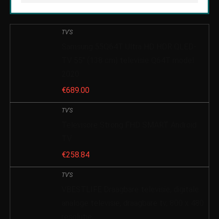
TV'S
Samsung 55Q64T Ultra HD HDR QLED-
TV 55″ (138 cm) televisie Q64T model
2020
€
689.00
TV'S
Televisore Strong FHD SMART Android
TV
€
258.84
TV'S
VBESTLIFE Draagbare televisie, digitale
analoge televisie, draagbare tv, 800 x 480
resolutie,