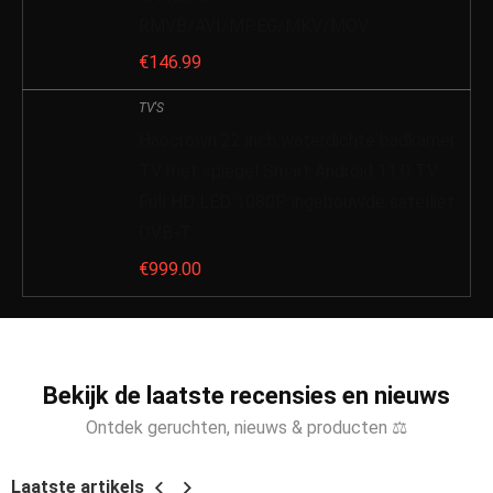
RMVB/AVI/MPEG/MKV/MOV…
€
146.99
TV'S
Haocrown 22 inch waterdichte badkamer
TV met spiegel Smart Android 11.0 TV
Full HD LED 1080P ingebouwde satelliet
DVB-T…
€
999.00
Bekijk de laatste recensies en nieuws
Ontdek geruchten, nieuws & producten ⚖
Laatste artikels