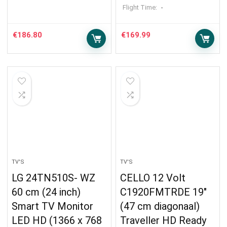
Flight Time:
-
€
186.80
€
169.99
TV'S
TV'S
LG 24TN510S- WZ
CELLO 12 Volt
60 cm (24 inch)
C1920FMTRDE 19″
Smart TV Monitor
(47 cm diagonaal)
LED HD (1366 x 768
Traveller HD Ready