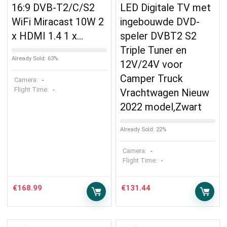
16:9 DVB-T2/C/S2
LED Digitale TV met
WiFi Miracast 10W 2
ingebouwde DVD-
x HDMI 1.4 1 x…
speler DVBT2 S2
Triple Tuner en
Already Sold: 63%
12V/24V voor
Camper Truck
Camera:
-
Flight Time:
-
Vrachtwagen Nieuw
2022 model,Zwart
Already Sold: 22%
Camera:
-
Flight Time:
-
€
168.99
€
131.44