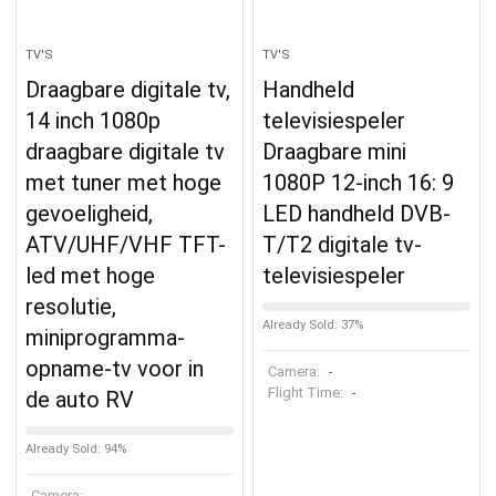
TV'S
TV'S
Draagbare digitale tv,
Handheld
14 inch 1080p
televisiespeler
draagbare digitale tv
Draagbare mini
met tuner met hoge
1080P 12-inch 16: 9
gevoeligheid,
LED handheld DVB-
ATV/UHF/VHF TFT-
T/T2 digitale tv-
led met hoge
televisiespeler
resolutie,
Already Sold: 37%
miniprogramma-
opname-tv voor in
Camera:
-
Flight Time:
-
de auto RV
Already Sold: 94%
Camera: