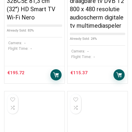
32BC5E 81,3 cm
draagbare tv DVB T2
(32″) HD Smart TV
800 x 480 resolutie
Wi-Fi Nero
audioscherm digitale
tv multimediaspeler
Already Sold: 83%
Already Sold: 24%
Camera:
-
Flight Time:
-
Camera:
-
Flight Time:
-
€
195.72
€
115.37