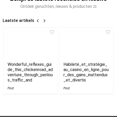
Ontdek geruchten, nieuws & producten ⚖
Laatste artikels
Wonderful_reflexes_gui
Habileté_et_stratégie_
de_this_chickenroad_ad
au_casino_en_ligne_pou
venture_through_perilou
r_des_gains_inattendus
s_traffic_and
_et_divertis
Post
Post