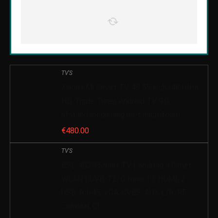
TV'S
Xiaomi Mi Smart TV 4S 55 inch (4K Ultra
HD, Triple Tuner, Android TV 9.0,
afstandsbediening met microfoon)
€
480.00
TV'S
BSL-402S Smart TV | Android 9.0 met
WLAN | DVB-T2/C tuner | 3 HDMI, 2
USB, RJ-45, VGA, CVBS, AUX L/R, RF,
coaxiaal, CI…