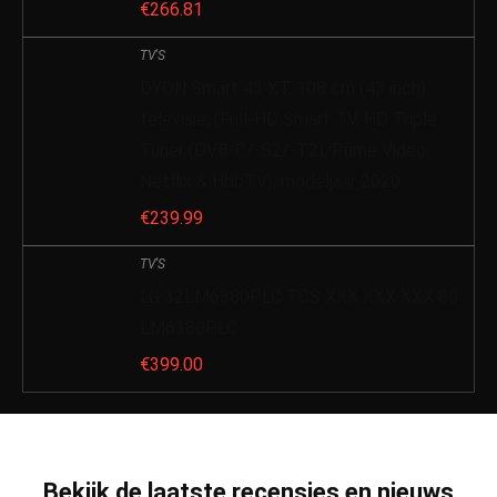
€
266.81
TV'S
DYON Smart 43 XT, 108 cm (43 inch)
televisie, (Full-HD Smart TV, HD Triple
Tuner (DVB-C/-S2/-T2), Prime Video,
Netflix & HbbTV), modeljaar 2020
€
239.99
TV'S
LG 32LM6380PLC TCS XXX XXX XXX 80
LM6380PLC
€
399.00
Bekijk de laatste recensies en nieuws