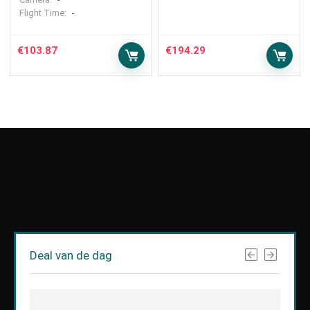
-
Flight Time:
-
€
103.87
€
194.29
Deal van de dag