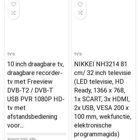
TV'S
TV'S
10 inch draagbare tv,
NIKKEI NH3214 81
draagbare recorder-
cm/ 32 inch televisie
tv met Freeview
(LED televisie, HD
DVB-T2 / DVB-T
Ready, 1366 x 768,
USB PVR 1080P HD-
1x SCART, 3x HDMI,
tv met
2x USB, VESA 200 x
afstandsbediening
100 mm, wekfunctie,
voor…
elektronische
programmagids)
Already Sold: 69%