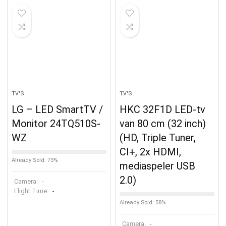
TV'S
TV'S
LG – LED SmartTV /
HKC 32F1D LED-tv
Monitor 24TQ510S-
van 80 cm (32 inch)
WZ
(HD, Triple Tuner,
CI+, 2x HDMI,
Already Sold: 73%
mediaspeler USB
2.0)
Camera:
-
Flight Time:
-
Already Sold: 58%
Camera:
-