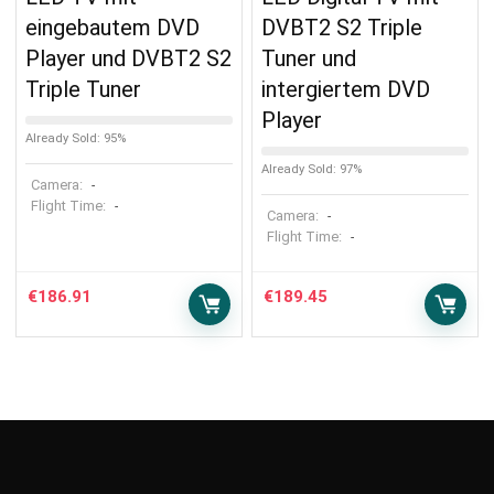
eingebautem DVD
DVBT2 S2 Triple
Player und DVBT2 S2
Tuner und
Triple Tuner
intergiertem DVD
Player
Already Sold: 95%
Already Sold: 97%
Camera:
-
Flight Time:
-
Camera:
-
Flight Time:
-
€
186.91
€
189.45