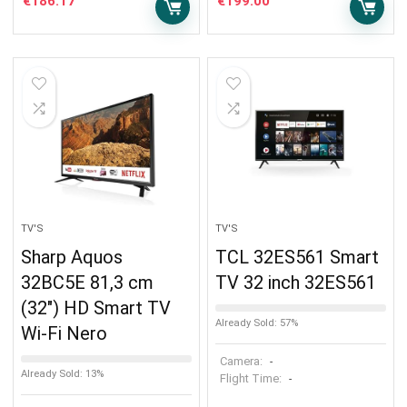
€
186.17
€
199.00
TV'S
TV'S
Sharp Aquos
TCL 32ES561 Smart
32BC5E 81,3 cm
TV 32 inch 32ES561
(32″) HD Smart TV
Already Sold: 57%
Wi-Fi Nero
Camera:
-
Already Sold: 13%
Flight Time:
-