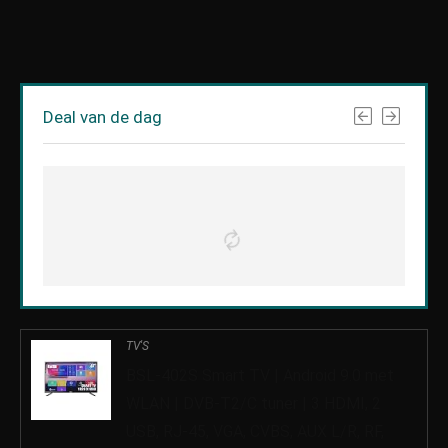
Deal van de dag
TV'S
BSL-402S Smart TV | Android 9.0 met
WLAN | DVB-T2/C tuner | 3 HDMI, 2
USB, RJ-45, VGA, CVBS, AUX L/R, RF,