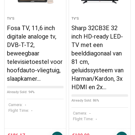
TV'S
TV'S
Fosa TV, 11,6 inch
Sharp 32CB3E 32
digitale analoge tv,
inch HD-ready LED-
DVB-T-T2,
TV met een
beweegbaar
beelddiagonaal van
televisietoestel voor
81 cm,
hoofdauto-vliegtuig,
geluidssysteem van
slaapkamer…
Harman/Kardon, 3x
HDMI en 2x…
Already Sold: 94%
Already Sold: 86%
Camera:
-
Flight Time:
-
Camera:
-
Flight Time:
-