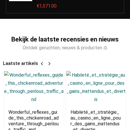
€
1,571.00
Bekijk de laatste recensies en nieuws
Ontdek geruchten, nieuws & producten ⚖
Laatste artikels
Wonderful_reflexes_gui
Habileté_et_stratégie_
de_this_chickenroad_ad
au_casino_en_ligne_pou
venture_through_perilou
r_des_gains_inattendus
s_traffic_and
_et_divertis