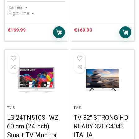
Camera:
-
Flight Time:
-
€
169.99
€
169.00
TV'S
TV'S
LG 24TN510S- WZ
TV 32″ STRONG HD
60 cm (24 inch)
READY 32HC4043
Smart TV Monitor
ITALIA