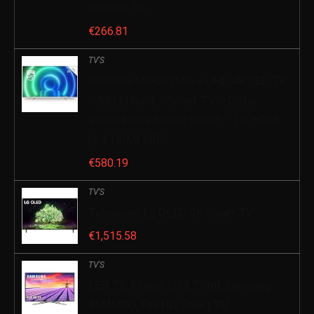
coaxiaal, CI…
€
266.81
TV'S
PHILIPS 55PUS7556 – UHD 4K LED TV
– 55 (139cm) – Smart TV – Dolby
Vision/Dolby Atmos Sound – 3 X HDMI
(2 X HDMI VRR)
€
580.19
TV'S
Televisore Lg OLED 4K Smart TV
€
1,515.58
TV'S
LED TV, 55 inch (139,7 cm), Samsung
55M5505, Full HD, Smart TV