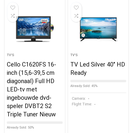
TV'S
TV'S
Cello C1620FS 16-
TV Led Silver 40″ HD
inch (15,6-39,5 cm
Ready
diagonaal) Full HD
Already Sold: 45%
LED-tv met
ingebouwde dvd-
Camera:
-
Flight Time:
-
speler DVBT2 S2
Triple Tuner Nieuw
Already Sold: 50%