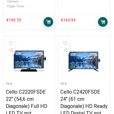
Camera:
-
Flight Time:
-
€
195.72
€
163.93
TV'S
TV'S
Cello C2220FSDE
Cello C2420FSDE
22″ (54,6 cm
24″ (61 cm
Diagonale) Full HD
Diagonale) HD Ready
LED TV mit
LED Digital TV mit