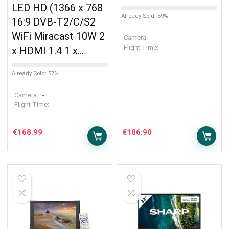
LED HD (1366 x 768
Already Sold: 59%
16:9 DVB-T2/C/S2
WiFi Miracast 10W 2
Camera:
-
Flight Time:
-
x HDMI 1.4 1 x…
Already Sold: 57%
Camera:
-
Flight Time:
-
€
168.99
€
186.90