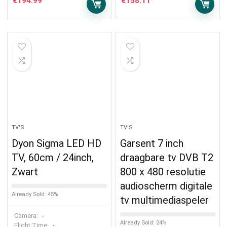
€
194.99
€
158.11
TV'S
TV'S
Dyon Sigma LED HD
Garsent 7 inch
TV, 60cm / 24inch,
draagbare tv DVB T2
Zwart
800 x 480 resolutie
audioscherm digitale
Already Sold: 45%
tv multimediaspeler
Camera:
-
Already Sold: 24%
Flight Time:
-