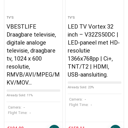
TV'S
TV'S
VBESTLIFE
LED TV Vortex 32
Draagbare televisie,
inch – V32ZS50DC |
digitale analoge
LED-paneel met HD-
televisie, draagbare
resolutie
tv, 1024 x 600
1366x768pp | Ci+,
resolutie,
TNT/T2 | HDMI,
RMVB/AVI/MPEG/M
USB-aansluiting.
KV/MOV…
Already Sold: 23%
Already Sold: 11%
Camera:
-
Flight Time:
-
Camera:
-
Flight Time:
-