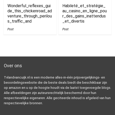
Wonderful_reflexes_gui
Habileté_et_stratégie_
de_this_chickenroad_ad
au_casino_en_ligne_pou
venture_through_perilou
r_des_gains_inattendus
s_traffic_and
_et_divertis
Post
Post
Over ons
Tvlandvancuijk.nl is een moderne alles-in-één prijsvergelijkings- en
beoordelingswebsite die de beste deals biedt die beschikbaar zijn
op amazon en u op de hoogte houdt via de laatst toegevoegde blogs.
Alle afbeeldingen zijn auteursrechtelijk beschermd door hun
respectievelijke eigenaren. Alle geciteerde inhoud is afgeleid van hun
respectievelijke bronnen.