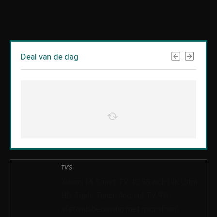
Deal van de dag
TV'S
Xiaomi Mi Smart TV 4S 55 inch (4K Ultra
HD, Triple Tuner, Android TV 9.0,
afstandsbediening met microfoon)