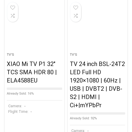
TV'S
TV'S
XIAO Mi TV P1 32″
TV 24 inch BSL-24T2
TCS SMA HDR 80 |
LED Full HD
ELA4588EU
1920×1080 | 60Hz |
USB | DVBT2 | DVB-
Already Sold: 16%
S2 | HDMI |
Ci+|mYPbPr
Camera:
-
Flight Time:
-
Already Sold: 92%
Camera:
-