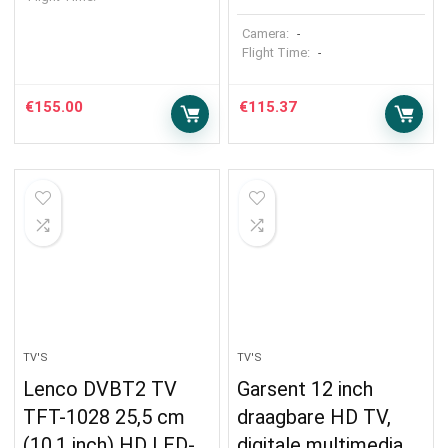
Camera:
-
Flight Time:
-
€
155.00
€
115.37
TV'S
TV'S
Lenco DVBT2 TV
Garsent 12 inch
TFT-1028 25,5 cm
draagbare HD TV,
(10,1 inch) HD LED-
digitale multimedia