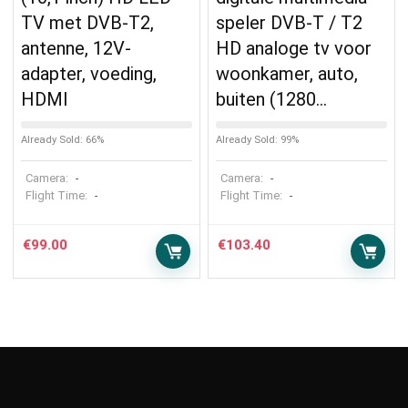
TV met DVB-T2,
speler DVB-T / T2
antenne, 12V-
HD analoge tv voor
adapter, voeding,
woonkamer, auto,
HDMI
buiten (1280…
Already Sold: 66%
Already Sold: 99%
Camera:
Camera:
-
-
Flight Time:
Flight Time:
-
-
€
99.00
€
103.40