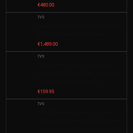
€
480.00
TV'S
Philips 55PUS9435/12 TV 139,7 cm (55″)
4K Ultra HD Smart TV Wi-Fi Nero
€
1,489.00
TV'S
DYON Smart 32 XT 80 cm (32 inch)
televisie (HD Smart TV, HD Triple Tuner,
Prime Video, Netflix & HbbTV)
€
159.95
TV'S
RCA RS42 Android Smart TV 42 Inch
(106 cm) Televisie met Google Assistant,
Chromecast, Netflix, Prime Video, Google