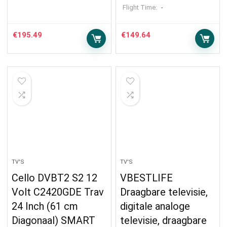
Flight Time:
-
€
195.49
€
149.64
TV'S
TV'S
Cello DVBT2 S2 12
VBESTLIFE
Volt C2420GDE Trav
Draagbare televisie,
24 Inch (61 cm
digitale analoge
Diagonaal) SMART
televisie, draagbare