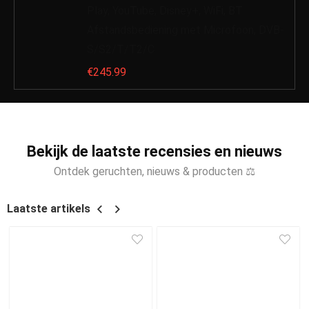
Play, YouTube, Disney+, WiFi, BT
Afstandsbediening met Microfoon, DVB-
S/S2/T/T2/C
€
245.99
Bekijk de laatste recensies en nieuws
Ontdek geruchten, nieuws & producten ⚖
Laatste artikels