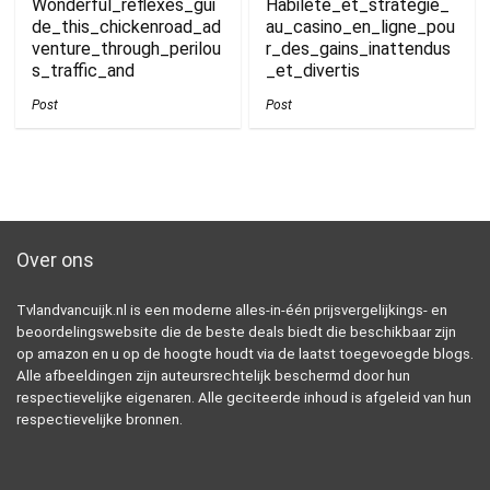
Wonderful_reflexes_gui
Habileté_et_stratégie_
de_this_chickenroad_ad
au_casino_en_ligne_pou
venture_through_perilou
r_des_gains_inattendus
s_traffic_and
_et_divertis
Post
Post
Over ons
Tvlandvancuijk.nl is een moderne alles-in-één prijsvergelijkings- en
beoordelingswebsite die de beste deals biedt die beschikbaar zijn
op amazon en u op de hoogte houdt via de laatst toegevoegde blogs.
Alle afbeeldingen zijn auteursrechtelijk beschermd door hun
respectievelijke eigenaren. Alle geciteerde inhoud is afgeleid van hun
respectievelijke bronnen.