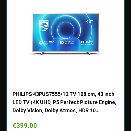
Ultra
PHILIPS 43PUS7555/12 TV 108 cm, 43 inch
Draag
LED TV (4K UHD, P5 Perfect Picture Engine,
draag
Dolby Vision, Dolby Atmos, HDR 10…
gevo
hoge
€
399.00
voor 