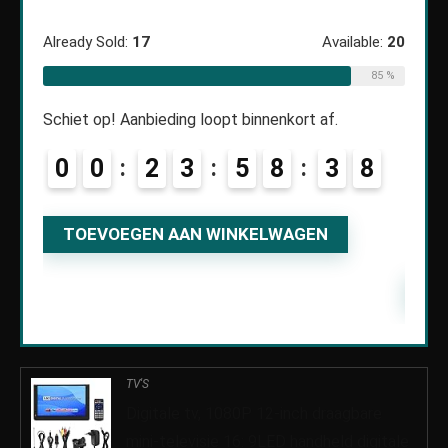
ble:
50
€
10
Already Sold:
17
Available:
20
70 %
85 %
Alread
Schiet op! Aanbieding loopt binnenkort af.
8
0
0
2
3
5
8
3
7
8
Schiet
0
TOEVOEGEN AAN WINKELWAGEN
TO
TV'S
Digitale tv, 1080P 12-inch draagbare
mini-televisie 16: 9LED handheld digitale