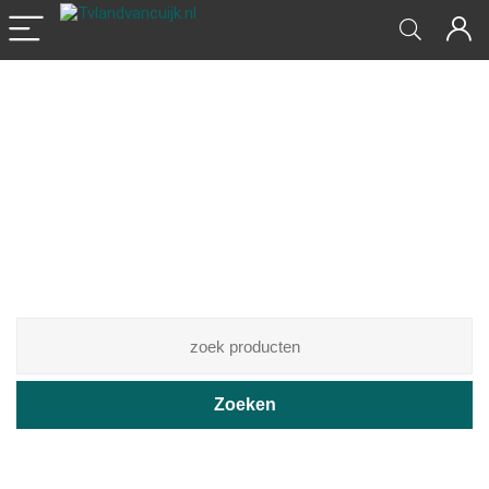
Zoek uw favoriete
producten
Beste deals afrekenen en geld besparen
Zoeken
Lees het laatste nieuws en blogs>>