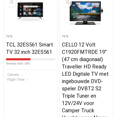
TV'S
TV'S
TCL 32ES561 Smart
CELLO 12 Volt
TV 32 inch 32ES561
C1920FMTRDE 19″
(47 cm diagonaal)
Already Sold: 50%
Traveller HD Ready
LED Digitale TV met
Camera:
-
Flight Time:
-
ingebouwde DVD-
speler DVBT2 S2
Triple Tuner en
12V/24V voor
Camper Truck