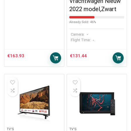
Vrachtwagen Nieuw
2022 model,Zwart
Already Sold: 46%
Camera:
-
Flight Time:
-
€
163.93
€
131.44
TV'S
TV'S