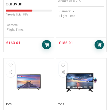
Already Sold: 91%
caravan
Camera:
-
Already Sold: 58%
Flight Time:
-
Camera:
-
Flight Time:
-
€
163.61
€
186.91
TV'S
TV'S