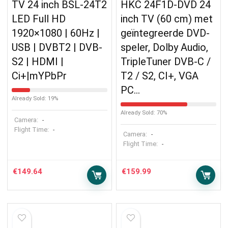
TV 24 inch BSL-24T2
HKC 24F1D-DVD 24
LED Full HD
inch TV (60 cm) met
1920×1080 | 60Hz |
geïntegreerde DVD-
USB | DVBT2 | DVB-
speler, Dolby Audio,
S2 | HDMI |
TripleTuner DVB-C /
Ci+|mYPbPr
T2 / S2, CI+, VGA
PC…
Already Sold: 19%
Already Sold: 70%
Camera:
-
Flight Time:
-
Camera:
-
Flight Time:
-
€
149.64
€
159.99