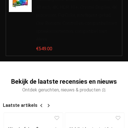
43 inch, 4K, HDR 10+, Crystal Display, 4K
processor, PurColor, intelligent geluid,
One Remote Control en compatibel met
spraakassistenten, compatibel met
Alexa
€
549.00
Bekijk de laatste recensies en nieuws
Ontdek geruchten, nieuws & producten ⚖
Laatste artikels