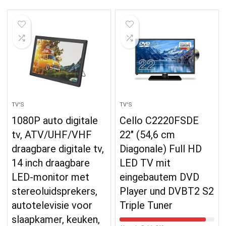
TV'S
TV'S
1080P auto digitale
Cello C2220FSDE
tv, ATV/UHF/VHF
22″ (54,6 cm
draagbare digitale tv,
Diagonale) Full HD
14 inch draagbare
LED TV mit
LED-monitor met
eingebautem DVD
stereoluidsprekers,
Player und DVBT2 S2
autotelevisie voor
Triple Tuner
slaapkamer, keuken,