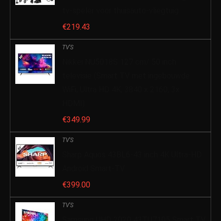
tv-speler voor thuisauto-vliegtuig
€
219.43
TV'S
Nikkei NU5018S 127 cm/ 50 inch
televisie (Smart TV met ingebouwde
WiFi, Ultra HD 4K, 3840 x 2160, 3x
HDMI)
€
349.99
TV'S
Sharp Aquos 43BL6-43 inch 4K Ultra-HD
Android Smart-TV
€
399.00
TV'S
Samsung UHD 2020 43TU7105 Smart TV