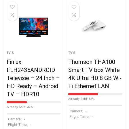
TV'S
TV'S
Finlux
Thomson THA100
FLH2435ANDROID
Smart TV box White
Televisie – 24 Inch –
4K Ultra HD 8 GB Wi-
HD Ready – Android
Fi Ethernet LAN
TV – HDR10
Already Sold: 55%
Already Sold: 37%
Camera:
-
Flight Time:
-
Camera:
-
Flight Time:
-