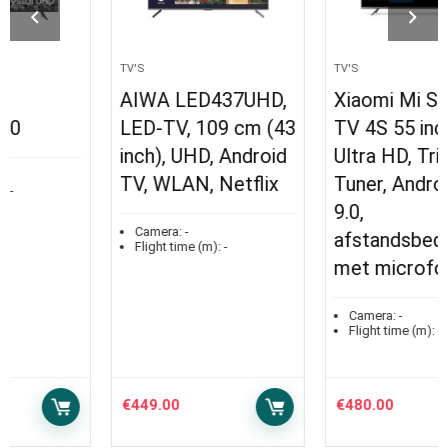
TV'S
TV'S
AIWA LED437UHD,
Xiaomi Mi Smart
LED-TV, 109 cm (43
TV 4S 55 inch (4K
inch), UHD, Android
Ultra HD, Triple
TV, WLAN, Netflix
Tuner, Android TV
9.0,
Camera:
-
afstandsbediening
Flight time (m):
-
met microfoon)
Camera:
-
Flight time (m):
-
€
449.00
€
480.00