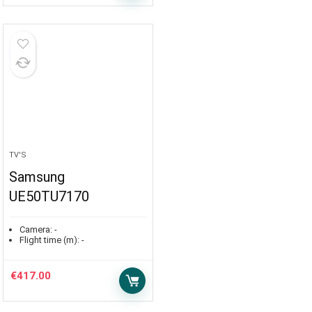
TV'S
Samsung
UE50TU7170
Camera:
-
Flight time (m):
-
€
417.00