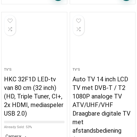
TV'S
TV'S
HKC 32F1D LED-tv
Auto TV 14 inch LCD
van 80 cm (32 inch)
TV met DVB-T / T2
(HD, Triple Tuner, CI+,
1080P analoge TV
2x HDMI, mediaspeler
ATV/UHF/VHF
USB 2.0)
Draagbare digitale TV
met
Already Sold: 53%
afstandsbediening
Camera:
-