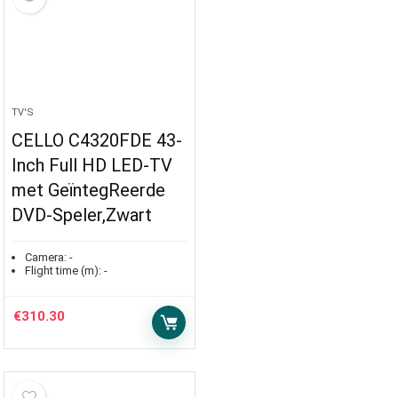
TV'S
CELLO C4320FDE 43-
Inch Full HD LED-TV
met GeïntegReerde
DVD-Speler,Zwart
Camera:
-
Flight time (m):
-
€
310.30