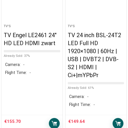
TV'S
TV'S
TV Engel LE2461 24″
TV 24 inch BSL-24T2
HD LED HDMI zwart
LED Full HD
1920×1080 | 60Hz |
Already Sold: 37%
USB | DVBT2 | DVB-
Camera:
-
S2 | HDMI |
Flight Time:
-
Ci+|mYPbPr
Already Sold: 61%
Camera:
-
Flight Time:
-
€
155.70
€
149.64