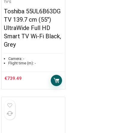
TV'S
Toshiba 55UL6B63DG
TV 139.7 cm (55″)
UltraWide Full HD
Smart TV Wi-Fi Black,
Grey
Camera:
-
Flight time (m):
-
€
739.49