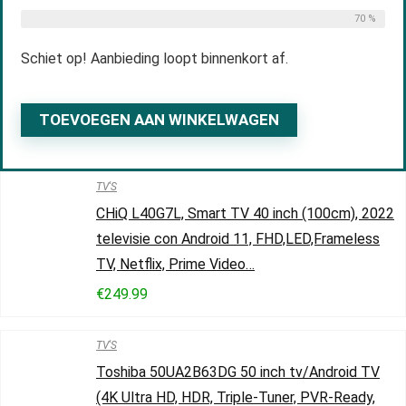
70 %
Schiet op! Aanbieding loopt binnenkort af.
TOEVOEGEN AAN WINKELWAGEN
TV'S
CHiQ L40G7L, Smart TV 40 inch (100cm), 2022
televisie con Android 11, FHD,LED,Frameless
TV, Netflix, Prime Video…
€
249.99
TV'S
Toshiba 50UA2B63DG 50 inch tv/Android TV
(4K Ultra HD, HDR, Triple-Tuner, PVR-Ready,