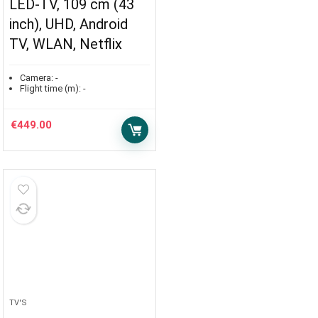
LED-TV, 109 cm (43
inch), UHD, Android
TV, WLAN, Netflix
Camera:
-
Flight time (m):
-
€
449.00
TV'S