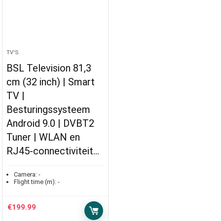
TV'S
BSL Television 81,3
cm (32 inch) | Smart
TV |
Besturingssysteem
Android 9.0 | DVBT2
Tuner | WLAN en
RJ45-connectiviteit…
Camera:
-
Flight time (m):
-
€
199.99