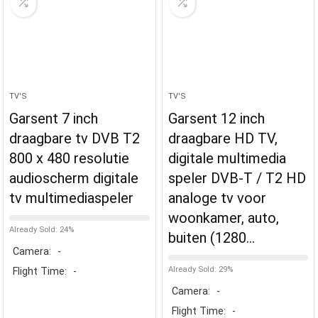
TV'S
TV'S
Garsent 7 inch
Garsent 12 inch
draagbare tv DVB T2
draagbare HD TV,
800 x 480 resolutie
digitale multimedia
audioscherm digitale
speler DVB-T / T2 HD
tv multimediaspeler
analoge tv voor
woonkamer, auto,
Already Sold: 24%
buiten (1280…
Camera:
-
Already Sold: 29%
Flight Time:
-
Camera:
-
Flight Time:
-