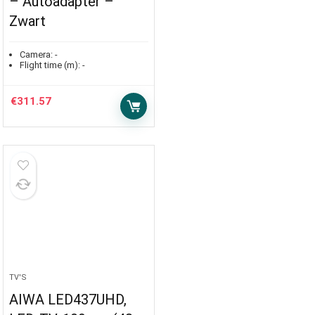
– Autoadapter –
Zwart
Camera:
-
Flight time (m):
-
€
311.57
TV'S
AIWA LED437UHD,