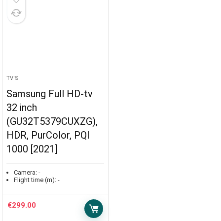
TV'S
Samsung Full HD-tv
32 inch
(GU32T5379CUXZG),
HDR, PurColor, PQI
1000 [2021]
Camera:
-
Flight time (m):
-
€
299.00