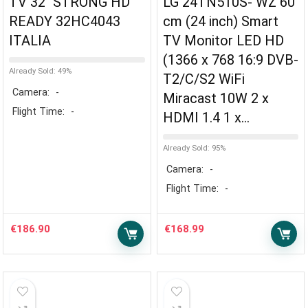
TV 32″ STRONG HD
LG 24TN510S- WZ 60
READY 32HC4043
cm (24 inch) Smart
ITALIA
TV Monitor LED HD
(1366 x 768 16:9 DVB-
Already Sold: 49%
T2/C/S2 WiFi
Camera:
-
Miracast 10W 2 x
Flight Time:
-
HDMI 1.4 1 x…
Already Sold: 95%
Camera:
-
Flight Time:
-
€
186.90
€
168.99