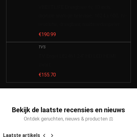
VBESTLIFE Draagbare tv, 10 inch,
digitale analoge televisie, 1024 x 600, tv-
resolutie, draagbaar, multimediaspeler
€
190.99
TV'S
TV Engel LE2461 24″ HD LED HDMI
zwart
€
155.70
Bekijk de laatste recensies en nieuws
Ontdek geruchten, nieuws & producten ⚖
Laatste artikels