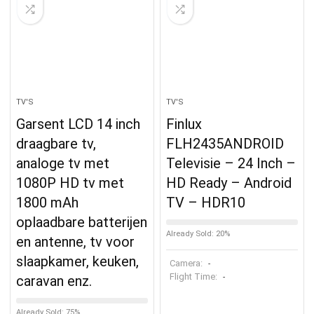
TV'S
TV'S
Garsent LCD 14 inch
Finlux
draagbare tv,
FLH2435ANDROID
analoge tv met
Televisie – 24 Inch –
1080P HD tv met
HD Ready – Android
1800 mAh
TV – HDR10
oplaadbare batterijen
Already Sold: 20%
en antenne, tv voor
slaapkamer, keuken,
Camera:
-
Flight Time:
-
caravan enz.
Already Sold: 75%