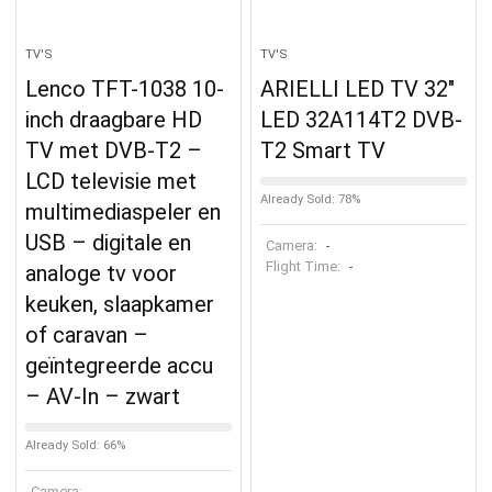
TV'S
TV'S
Lenco TFT-1038 10-
ARIELLI LED TV 32″
inch draagbare HD
LED 32A114T2 DVB-
TV met DVB-T2 –
T2 Smart TV
LCD televisie met
Already Sold: 78%
multimediaspeler en
USB – digitale en
Camera:
-
Flight Time:
-
analoge tv voor
keuken, slaapkamer
of caravan –
geïntegreerde accu
– AV-In – zwart
Already Sold: 66%
Camera: