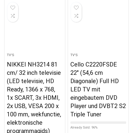
TV'S
TV'S
NIKKEI NH3214 81
Cello C2220FSDE
cm/ 32 inch televisie
22″ (54,6 cm
(LED televisie, HD
Diagonale) Full HD
Ready, 1366 x 768,
LED TV mit
1x SCART, 3x HDMI,
eingebautem DVD
2x USB, VESA 200 x
Player und DVBT2 S2
100 mm, wekfunctie,
Triple Tuner
elektronische
Already Sold: 96%
programmagids)