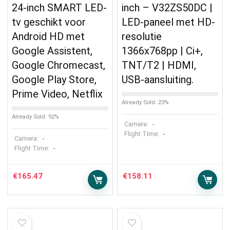
24-inch SMART LED-
inch – V32ZS50DC |
tv geschikt voor
LED-paneel met HD-
Android HD met
resolutie
Google Assistent,
1366x768pp | Ci+,
Google Chromecast,
TNT/T2 | HDMI,
Google Play Store,
USB-aansluiting.
Prime Video, Netflix
Already Sold: 23%
Already Sold: 92%
Camera:
-
Flight Time:
-
Camera:
-
Flight Time:
-
€
165.47
€
158.11