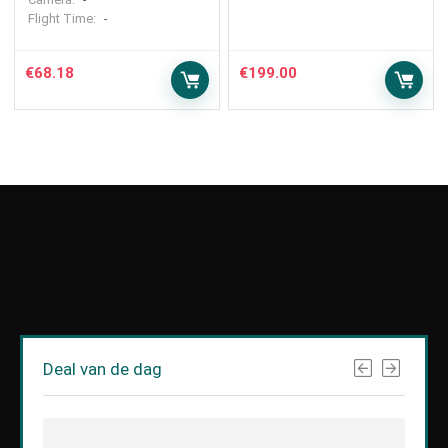
-
Flight Time:
-
€
68.18
€
199.00
Deal van de dag