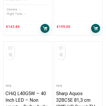
Camera:
-
Flight Time:
-
€
143.84
€
199.00
TV'S
TV'S
CHiQ L40G5W – 40
Sharp Aquos
Inch LED – Non
32BC5E 81,3 cm