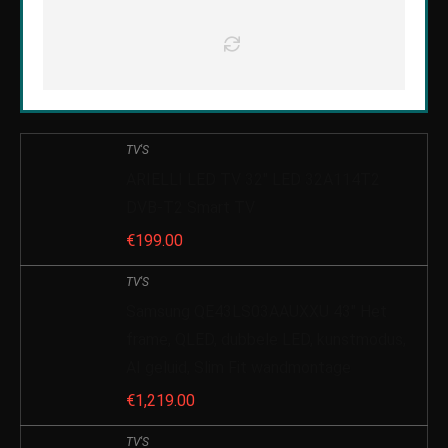
TV'S
ARIELLI LED TV 32″ LED 32A114T2
DVB-T2 Smart TV
€
199.00
TV'S
Samsung QE43LS03AAUXXU 43″ Het
frame, QLED, dubbele LED, kunstmodus,
AI geluid, Slim Fit wandmontage
€
1,219.00
TV'S