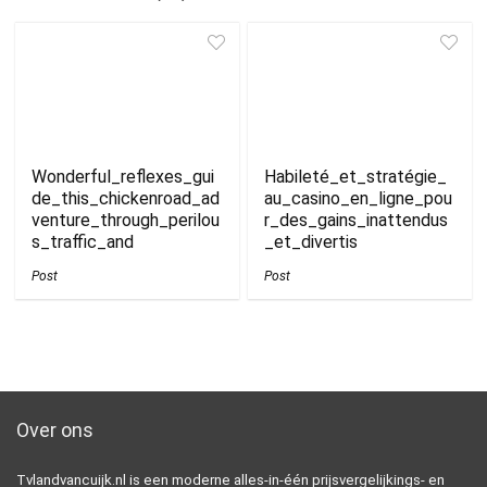
Wonderful_reflexes_gui
Habileté_et_stratégie_
de_this_chickenroad_ad
au_casino_en_ligne_pou
venture_through_perilou
r_des_gains_inattendus
s_traffic_and
_et_divertis
Post
Post
Over ons
Tvlandvancuijk.nl is een moderne alles-in-één prijsvergelijkings- en