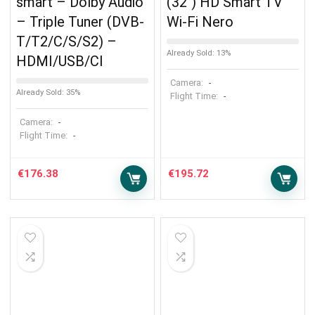
smart – Dolby Audio
(32″) HD Smart TV
– Triple Tuner (DVB-
Wi-Fi Nero
T/T2/C/S/S2) –
Already Sold: 13%
HDMI/USB/CI
Camera:
-
Already Sold: 35%
Flight Time:
-
Camera:
-
Flight Time:
-
€
176.38
€
195.72