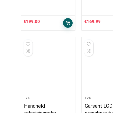
€
199.00
€
169.99
TV'S
TV'S
Handheld
Garsent LCD 