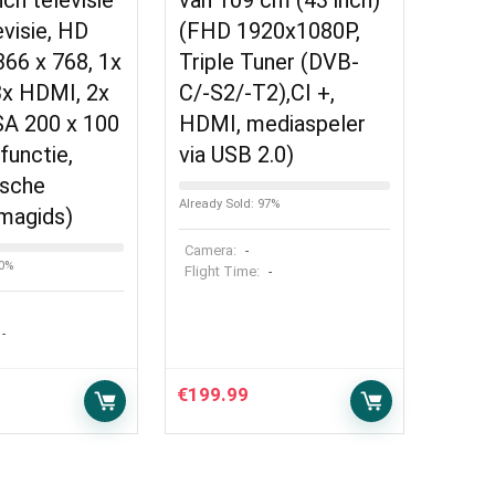
ch televisie
van 109 cm (43 inch)
evisie, HD
(FHD 1920x1080P,
366 x 768, 1x
Triple Tuner (DVB-
3x HDMI, 2x
C/-S2/-T2),CI +,
SA 200 x 100
HDMI, mediaspeler
unctie,
via USB 2.0)
ische
Already Sold: 97%
magids)
Camera:
-
20%
Flight Time:
-
-
€
199.99