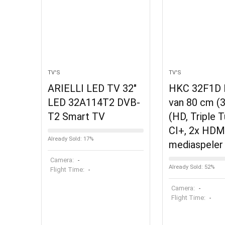
TV'S
TV'S
ARIELLI LED TV 32″
HKC 32F1D 
LED 32A114T2 DVB-
van 80 cm (3
T2 Smart TV
(HD, Triple T
CI+, 2x HDM
Already Sold: 17%
mediaspeler
Camera:
-
Already Sold: 52%
Flight Time:
-
Camera:
-
Flight Time:
-