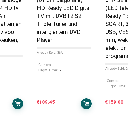
, analoge
(61 cm Diagonale)
cm/ 32 in
P HD tv
HD Ready LED Digital
(LED tel
Ah
TV mit DVBT2 S2
Ready, 1
atterijen
Triple Tuner und
SCART, 
tv voor
intergiertem DVD
USB, VE
keuken,
Player
mm, wekf
elektron
Already Sold: 36%
program
Camera:
-
Already Sold: 
Flight Time:
-
Camera:
-
Flight Time:
€
189.45
€
159.00