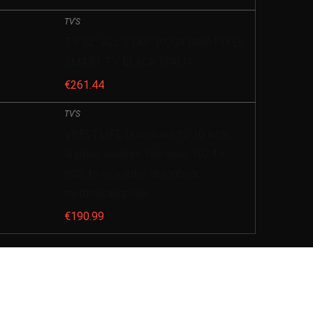
TV'S
TV 32″ ALL STAR 1920X1080 PIXEL
SMART TV BLACK ITALIA
€
261.44
TV'S
VBESTLIFE Draagbare tv, 10 inch,
digitale analoge televisie, 1024 x
600, tv-resolutie, draagbaar,
multimediaspeler
€
190.99