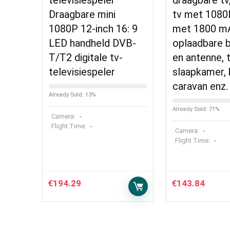
televisiespeler
draagbare tv
Draagbare mini
tv met 1080
1080P 12-inch 16: 9
met 1800 m
LED handheld DVB-
oplaadbare b
T/T2 digitale tv-
en antenne, 
televisiespeler
slaapkamer, 
caravan enz.
Already Sold: 13%
Already Sold: 71%
Camera:
-
Flight Time:
-
Camera:
-
Flight Time:
-
€
194.29
€
143.84