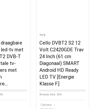
TV'S
h draagbare
Cello DVBT2 S2 12
e led-tv met
Volt C2420GDE Trav
 T2 DVB-T
24 Inch (61 cm
tale tv-
Diagonaal) SMART
kers met
Android HD Ready
h
LED TV [Energie
are…
Klasse F]
92%
Already Sold: 50%
Camera:
-