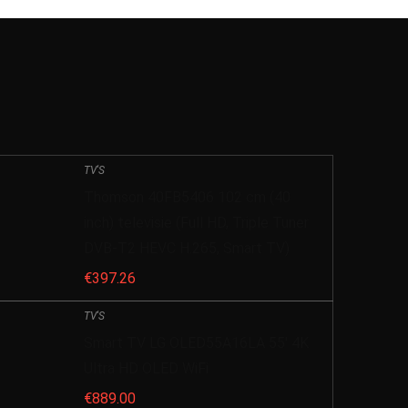
TV'S
Thomson 40FB5406 102 cm (40
inch) televisie (Full HD, Triple Tuner
DVB-T2 HEVC H.265, Smart TV)
€
397.26
TV'S
Smart TV LG OLED55A16LA 55′ 4K
Ultra HD OLED WiFi
€
889.00