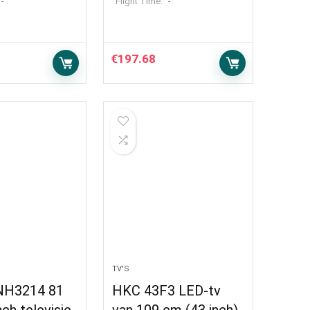
Flight Time:
-
-
€
197.68
TV'S
NH3214 81
HKC 43F3 LED-tv