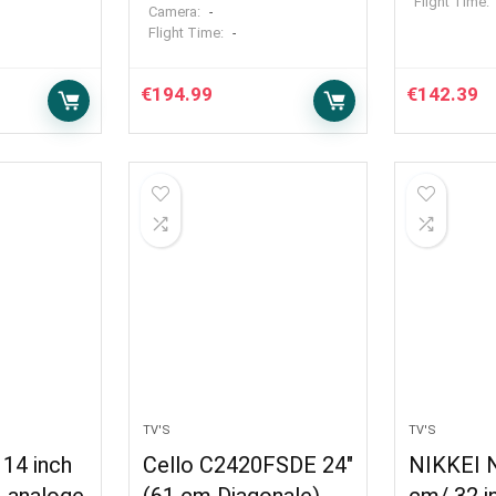
Flight Time:
Camera:
-
Flight Time:
-
€
194.99
€
142.39
TV'S
TV'S
14 inch
Cello C2420FSDE 24″
NIKKEI 