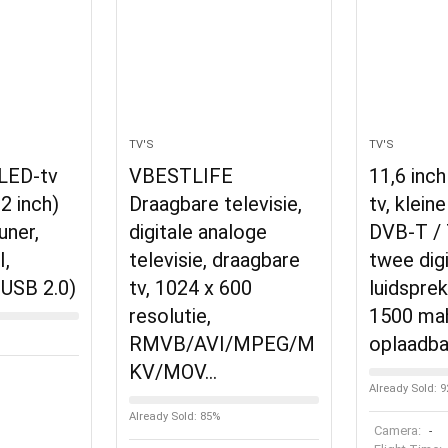
TV'S
TV'S
LED-tv
VBESTLIFE
11,6 inc
2 inch)
Draagbare televisie,
tv, klein
uner,
digitale analoge
DVB-T /
I,
televisie, draagbare
twee digi
 USB 2.0)
tv, 1024 x 600
luidspre
resolutie,
1500 ma
RMVB/AVI/MPEG/M
oplaadb
KV/MOV…
Already Sold: 
Already Sold: 85%
Camera:
-