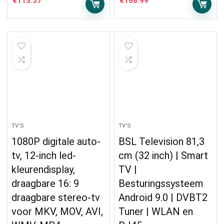
€
115.37
€
168.99
TV'S
TV'S
1080P digitale auto-
BSL Television 81,3
tv, 12-inch led-
cm (32 inch) | Smart
kleurendisplay,
TV |
draagbare 16: 9
Besturingssysteem
draagbare stereo-tv
Android 9.0 | DVBT2
voor MKV, MOV, AVI,
Tuner | WLAN en