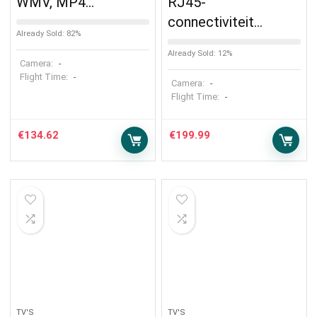
WMV, MP4…
RJ45-
connectiviteit…
Already Sold: 82%
Already Sold: 12%
Camera:
-
Flight Time:
-
Camera:
-
Flight Time:
-
€
134.62
€
199.99
TV'S
TV'S