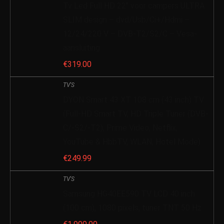
Tv Led Full HD 22″ voor campers ULTRA
SLIM design – dvd/Usb/Ci+/Hdmi –
12/24/220 V – DVB-T2/S2/C – Vesa-
aansluiting
€
319.00
TV'S
DYON Smart 43 XT 108 cm (43 inch) TV
(Full‐HD Smart TV, HD Triple Tuner (DVB‐
C/‐S2/‐T2), Prime Video, Netflix,
YouTube & HbbTV, WLAN, Hotel Mode)
€
249.99
TV'S
Samsung HG40EE590 TV LCD 40 inch
(100 cm), 1080 pixels, tuner TNT 50 Hz