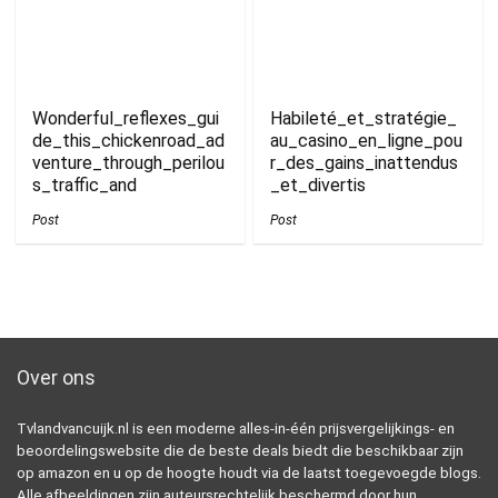
Wonderful_reflexes_gui
Habileté_et_stratégie_
de_this_chickenroad_ad
au_casino_en_ligne_pou
venture_through_perilou
r_des_gains_inattendus
s_traffic_and
_et_divertis
Post
Post
Over ons
Tvlandvancuijk.nl is een moderne alles-in-één prijsvergelijkings- en
beoordelingswebsite die de beste deals biedt die beschikbaar zijn
op amazon en u op de hoogte houdt via de laatst toegevoegde blogs.
Alle afbeeldingen zijn auteursrechtelijk beschermd door hun