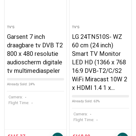
TV'S
TV'S
Garsent 7 inch
LG 24TN510S- WZ
draagbare tv DVB T2
60 cm (24 inch)
800 x 480 resolutie
Smart TV Monitor
audioscherm digitale
LED HD (1366 x 768
tv multimediaspeler
16:9 DVB-T2/C/S2
WiFi Miracast 10W 2
Already Sold: 24%
x HDMI 1.4 1 x…
Camera:
-
Already Sold: 63%
Flight Time:
-
Camera:
-
Flight Time:
-