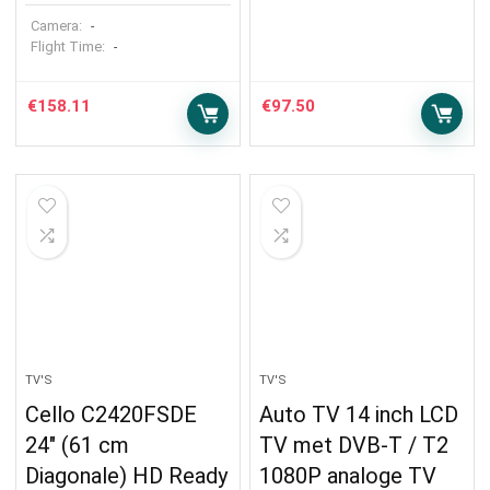
Camera:
-
Flight Time:
-
€
158.11
€
97.50
TV'S
TV'S
Cello C2420FSDE
Auto TV 14 inch LCD
24″ (61 cm
TV met DVB-T / T2
Diagonale) HD Ready
1080P analoge TV