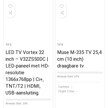
TV'S
TV'S
LED TV Vortex 32
Muse M-335 TV 25,4
inch – V32ZS50DC |
cm (10 inch)
LED-paneel met HD-
draagbare tv
resolutie
Already Sold: 67%
1366x768pp | Ci+,
TNT/T2 | HDMI,
Camera:
-
Flight Time:
-
USB-aansluiting.
Already Sold: 23%