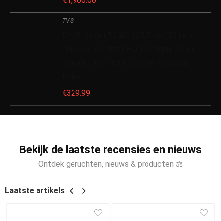
€
1,900.00
TV'S
DYON Smart 50 AD 125,7 cm (50 inch)
televisie (4K Ultra HD, HD Triple Tuner,
Google Play Store, Google Assistant,
Prime…
€
329.99
Bekijk de laatste recensies en nieuws
Ontdek geruchten, nieuws & producten ⚖
Laatste artikels