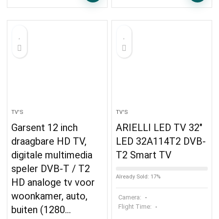
TV'S
TV'S
Garsent 12 inch
ARIELLI LED TV 32″
draagbare HD TV,
LED 32A114T2 DVB-
digitale multimedia
T2 Smart TV
speler DVB-T / T2
Already Sold: 17%
HD analoge tv voor
woonkamer, auto,
Camera:
-
Flight Time:
-
buiten (1280…