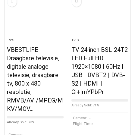
TV'S
TV'S
VBESTLIFE
TV 24 inch BSL-24T2
Draagbare televisie,
LED Full HD
digitale analoge
1920×1080 | 60Hz |
televisie, draagbare
USB | DVBT2 | DVB-
tv, 800 x 480
S2 | HDMI |
resolutie,
Ci+|mYPbPr
RMVB/AVI/MPEG/M
Already Sold: 71%
KV/MOV…
Camera:
-
Already Sold: 73%
Flight Time:
-
Camera: