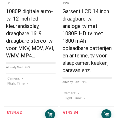
TV'S
TV'S
1080P digitale auto-
Garsent LCD 14 inch
tv, 12-inch led-
draagbare tv,
kleurendisplay,
analoge tv met
draagbare 16: 9
1080P HD tv met
draagbare stereo-tv
1800 mAh
voor MKV, MOV, AVI,
oplaadbare batterijen
WMV, MP4…
en antenne, tv voor
slaapkamer, keuken,
Already Sold: 26%
caravan enz.
Camera:
-
Already Sold: 71%
Flight Time:
-
Camera:
-
Flight Time:
-
€
134.62
€
143.84