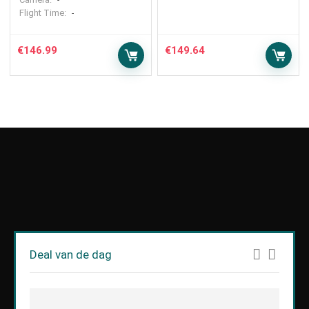
-
Flight Time:
-
€
146.99
€
149.64
Deal van de dag