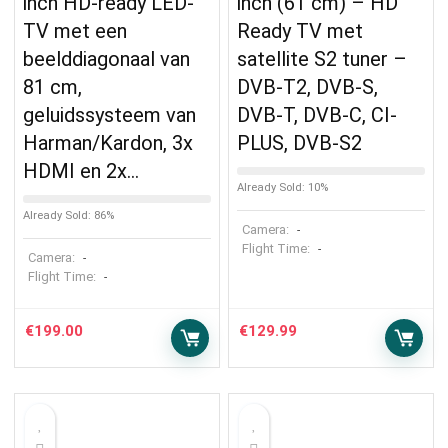
inch HD-ready LED-
inch (61 cm) – HD
TV met een
Ready TV met
beelddiagonaal van
satellite S2 tuner –
81 cm,
DVB-T2, DVB-S,
geluidssysteem van
DVB-T, DVB-C, CI-
Harman/Kardon, 3x
PLUS, DVB-S2
HDMI en 2x…
Already Sold: 10%
Already Sold: 86%
Camera:
-
Flight Time:
-
Camera:
-
Flight Time:
-
€
199.00
€
129.99