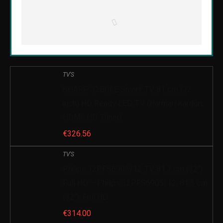
TV'S
SHARP 32BC6E Smart TV 81 cm (32
inch) HD Ready LED TV (Harman Kardon,
HDMI, HD Tuner)
€
326.56
TV'S
Philips 32PFS6905/12 TV 81.3 cm (32″)
Full HD – Philips 32PFS6905/12, 81.3 cm
(32″), Full HD
€
314.00