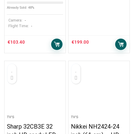
Already Sold: 48%
Camera:
-
Flight Time:
-
€
103.40
€
199.00
TV'S
TV'S
Sharp 32CB3E 32
Nikkei NH2424-24