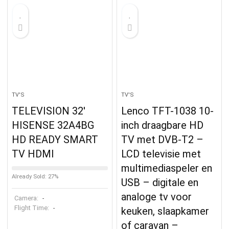
TV'S
TV'S
TELEVISION 32′
Lenco TFT-1038 10-
HISENSE 32A4BG
inch draagbare HD
HD READY SMART
TV met DVB-T2 –
TV HDMI
LCD televisie met
multimediaspeler en
Already Sold: 27%
USB – digitale en
analoge tv voor
Camera:
-
Flight Time:
-
keuken, slaapkamer
of caravan –