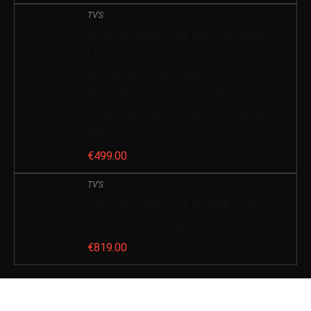
TV'S
LG 43UP75006LF 4K Ultra HD Smart
LED-tv, 43 inch, 2021 met 4K quad-core
processor, WLAN, WebOS 6.0,
filmmakermodus, game optimizer,
compatibel met Google Assistant en
Alexa
€
499.00
TV'S
Samsung QE65Q65T 4K HDR QLED
Smart TV Donkergrijs (65 inch)
€
819.00