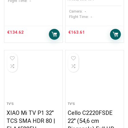
Flight Time:
-
Camera:
-
Flight Time:
-
€
134.62
€
163.61
TV'S
TV'S
XIAO Mi TV P1 32″
Cello C2220FSDE
TCS SMA HDR 80 |
22″ (54,6 cm