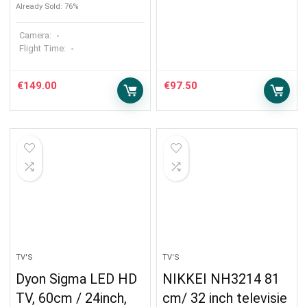
Already Sold: 76%
Camera:
-
Flight Time:
-
€
149.00
€
97.50
TV'S
TV'S
Dyon Sigma LED HD
NIKKEI NH3214 81
TV, 60cm / 24inch,
cm/ 32 inch televisie