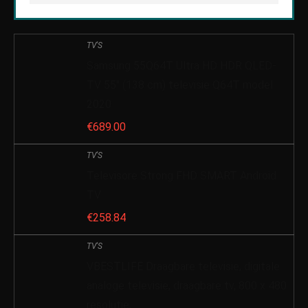
TV'S
Samsung 55Q64T Ultra HD HDR QLED-
TV 55″ (138 cm) televisie Q64T model
2020
€
689.00
TV'S
Televisore Strong FHD SMART Android
TV
€
258.84
TV'S
VBESTLIFE Draagbare televisie, digitale
analoge televisie, draagbare tv, 800 x 480
resolutie,