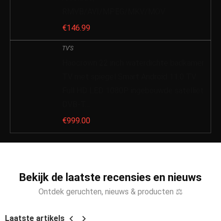
RMVB/AVI/MPEG/MKV/MOV…
€
146.99
TV'S
Haocrown 22 inch waterdichte badkamer
TV met spiegel Smart Android 11.0 TV
Full HD LED 1080P ingebouwde satelliet
DVB-T…
€
999.00
Bekijk de laatste recensies en nieuws
Ontdek geruchten, nieuws & producten ⚖
Laatste artikels