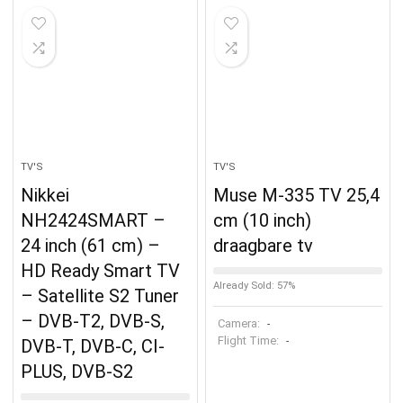
TV'S
TV'S
Nikkei
Muse M-335 TV 25,4
NH2424SMART –
cm (10 inch)
24 inch (61 cm) –
draagbare tv
HD Ready Smart TV
Already Sold: 57%
– Satellite S2 Tuner
– DVB-T2, DVB-S,
Camera:
-
Flight Time:
-
DVB-T, DVB-C, CI-
PLUS, DVB-S2