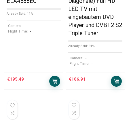
ELA4588EU
Diagonale) Full HD
LED TV mit
Already Sold: 11%
eingebautem DVD
Player und DVBT2 S2
Camera:
-
Flight Time:
-
Triple Tuner
Already Sold: 91%
Camera:
-
Flight Time:
-
€
195.49
€
186.91