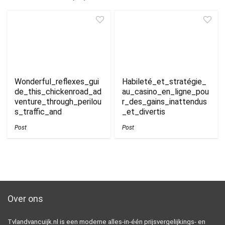
Wonderful_reflexes_gui
Habileté_et_stratégie_
de_this_chickenroad_ad
au_casino_en_ligne_pou
venture_through_perilou
r_des_gains_inattendus
s_traffic_and
_et_divertis
Post
Post
Over ons
Tvlandvancuijk.nl is een moderne alles-in-één prijsvergelijkings- en