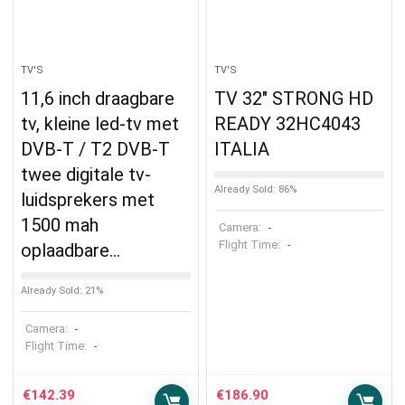
TV'S
TV'S
11,6 inch draagbare
TV 32″ STRONG HD
tv, kleine led-tv met
READY 32HC4043
DVB-T / T2 DVB-T
ITALIA
twee digitale tv-
Already Sold: 86%
luidsprekers met
1500 mah
Camera:
-
Flight Time:
-
oplaadbare…
Already Sold: 21%
Camera:
-
Flight Time:
-
€
142.39
€
186.90