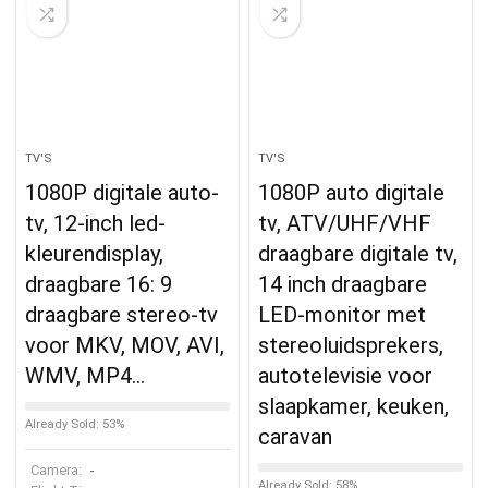
TV'S
TV'S
1080P digitale auto-
1080P auto digitale
tv, 12-inch led-
tv, ATV/UHF/VHF
kleurendisplay,
draagbare digitale tv,
draagbare 16: 9
14 inch draagbare
draagbare stereo-tv
LED-monitor met
voor MKV, MOV, AVI,
stereoluidsprekers,
WMV, MP4…
autotelevisie voor
slaapkamer, keuken,
Already Sold: 53%
caravan
Camera:
-
Already Sold: 58%