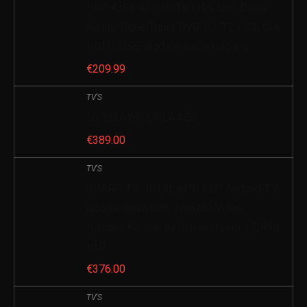
HKC 43F1 43 inch TV (109 cm), Dolby
Audio, Triple Tuner DVB-C / T2 / S2, CI+,
HDMI, USB, digitale audio-uitgang…
€
209.99
TV'S
LG 32LM6370PLA.AEU
€
389.00
TV'S
SHARP TV, 4K Ultra HD LED Android TV,
Google Assistant, Amazon Video,
Harman/Kardon geluidssysteem, HDR10,
HLG…
€
376.00
TV'S