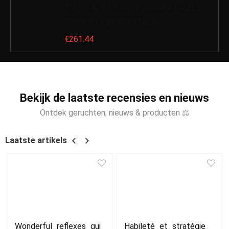
TV 32″ ALL STAR 1920X1080 PIXEL
SMART TV BLACK ITALIA
€
261.44
Bekijk de laatste recensies en nieuws
Ontdek geruchten, nieuws & producten ⚖
Laatste artikels
Wonderful_reflexes_gui
Habileté_et_stratégie_