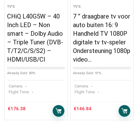
TV'S
TV'S
CHiQ L40G5W – 40
7 ” draagbare tv voor
Inch LED – Non
auto buiten 16: 9
smart – Dolby Audio
Handheld TV 1080P
– Triple Tuner (DVB-
digitale tv tv-speler
T/T2/C/S/S2) –
Ondersteuning 1080p
HDMI/USB/CI
video…
Already Sold: 80%
Already Sold: 91%
Camera:
Camera:
-
-
Flight Time:
Flight Time:
-
-
€
176.38
€
146.84