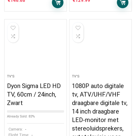
€
146.68
€
129.99
TV'S
TV'S
Dyon Sigma LED HD
1080P auto digitale
TV, 60cm / 24inch,
tv, ATV/UHF/VHF
Zwart
draagbare digitale tv,
14 inch draagbare
Already Sold: 83%
LED-monitor met
stereoluidsprekers,
Camera:
-
Flight Time:
-