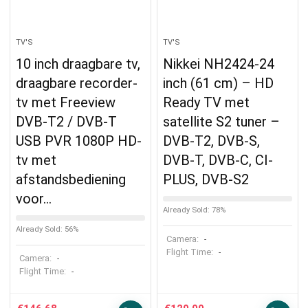
TV'S
TV'S
10 inch draagbare tv,
Nikkei NH2424-24
draagbare recorder-
inch (61 cm) – HD
tv met Freeview
Ready TV met
DVB-T2 / DVB-T
satellite S2 tuner –
USB PVR 1080P HD-
DVB-T2, DVB-S,
tv met
DVB-T, DVB-C, CI-
afstandsbediening
PLUS, DVB-S2
voor…
Already Sold: 78%
Already Sold: 56%
Camera:
-
Flight Time:
-
Camera:
-
Flight Time:
-