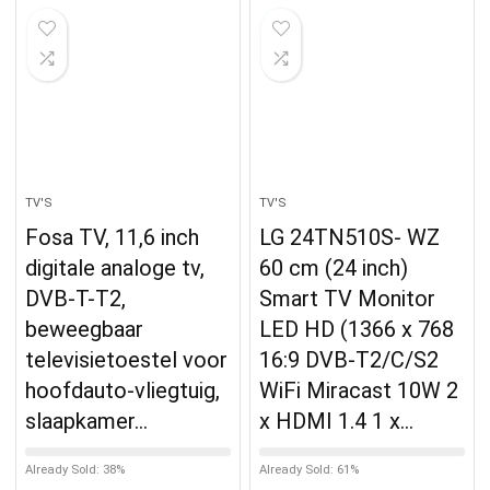
TV'S
TV'S
Fosa TV, 11,6 inch
LG 24TN510S- WZ
digitale analoge tv,
60 cm (24 inch)
DVB-T-T2,
Smart TV Monitor
beweegbaar
LED HD (1366 x 768
televisietoestel voor
16:9 DVB-T2/C/S2
hoofdauto-vliegtuig,
WiFi Miracast 10W 2
slaapkamer…
x HDMI 1.4 1 x…
Already Sold: 38%
Already Sold: 61%