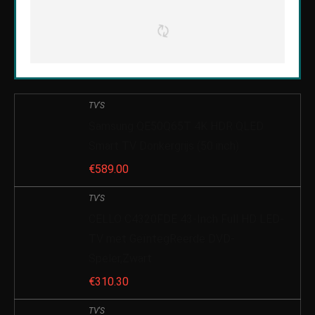
TV'S
Samsung QE50Q65T 4K HDR QLED
Smart TV Donkergrijs (50 inch)
€
589.00
TV'S
CELLO C4320FDE 43-Inch Full HD LED-
TV met GeïntegReerde DVD-
Speler,Zwart
€
310.30
TV'S