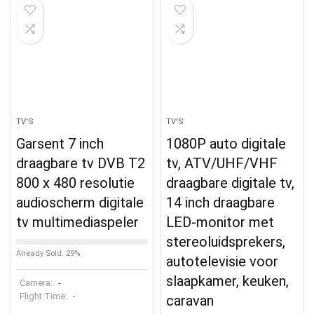
TV'S
TV'S
Garsent 7 inch
1080P auto digitale
draagbare tv DVB T2
tv, ATV/UHF/VHF
800 x 480 resolutie
draagbare digitale tv,
audioscherm digitale
14 inch draagbare
tv multimediaspeler
LED-monitor met
stereoluidsprekers,
Already Sold: 29%
autotelevisie voor
slaapkamer, keuken,
Camera:
-
Flight Time:
-
caravan