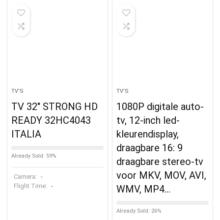
TV'S
TV'S
TV 32″ STRONG HD
1080P digitale auto-
READY 32HC4043
tv, 12-inch led-
ITALIA
kleurendisplay,
draagbare 16: 9
Already Sold: 59%
draagbare stereo-tv
voor MKV, MOV, AVI,
Camera:
-
Flight Time:
-
WMV, MP4…
Already Sold: 26%