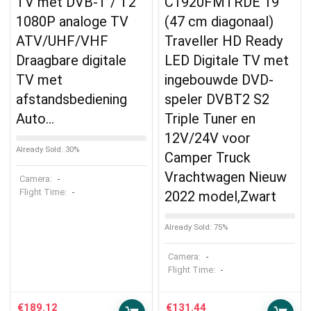
TV met DVB-T / T2
C1920FMTRDE 19″
1080P analoge TV
(47 cm diagonaal)
ATV/UHF/VHF
Traveller HD Ready
Draagbare digitale
LED Digitale TV met
TV met
ingebouwde DVD-
afstandsbediening
speler DVBT2 S2
Auto…
Triple Tuner en
12V/24V voor
Already Sold: 30%
Camper Truck
Vrachtwagen Nieuw
Camera:
-
Flight Time:
-
2022 model,Zwart
Already Sold: 75%
Camera:
-
Flight Time:
-
€
189.12
€
131.44