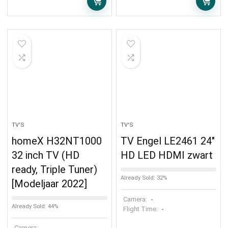
TV'S
TV'S
homeX H32NT1000
TV Engel LE2461 24″
32 inch TV (HD
HD LED HDMI zwart
ready, Triple Tuner)
Already Sold: 32%
[Modeljaar 2022]
Camera:
-
Already Sold: 44%
Flight Time:
-
Camera: