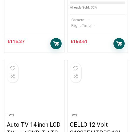
Already Sold: 33%
Camera:
-
Flight Time:
-
€
115.37
€
163.61
TV'S
TV'S
Auto TV 14 inch LCD
CELLO 12 Volt