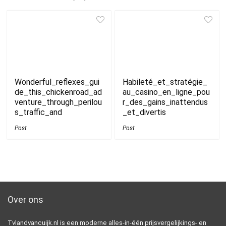
Wonderful_reflexes_gui
Habileté_et_stratégie_
de_this_chickenroad_ad
au_casino_en_ligne_pou
venture_through_perilou
r_des_gains_inattendus
s_traffic_and
_et_divertis
Post
Post
Over ons
Tvlandvancuijk.nl is een moderne alles-in-één prijsvergelijkings- en