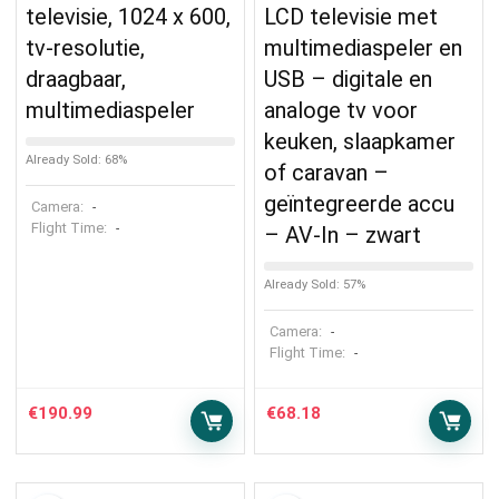
televisie, 1024 x 600,
LCD televisie met
tv-resolutie,
multimediaspeler en
draagbaar,
USB – digitale en
multimediaspeler
analoge tv voor
keuken, slaapkamer
Already Sold: 68%
of caravan –
geïntegreerde accu
Camera:
-
Flight Time:
-
– AV-In – zwart
Already Sold: 57%
Camera:
-
Flight Time:
-
€
190.99
€
68.18