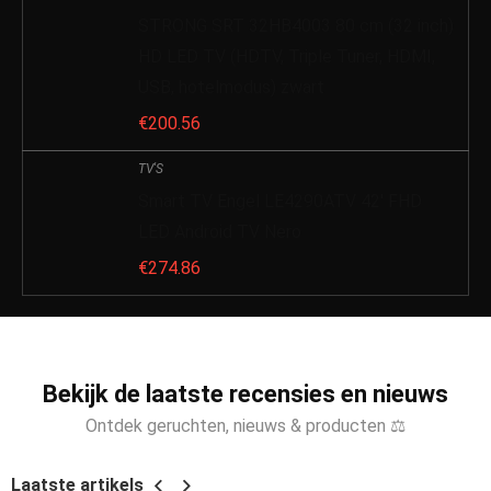
STRONG SRT 32HB4003 80 cm (32 inch)
HD LED TV (HDTV, Triple Tuner, HDMI,
USB, hotelmodus) zwart
€
200.56
TV'S
Smart TV Engel LE4290ATV 42′ FHD
LED Android TV Nero
€
274.86
Bekijk de laatste recensies en nieuws
Ontdek geruchten, nieuws & producten ⚖
Laatste artikels