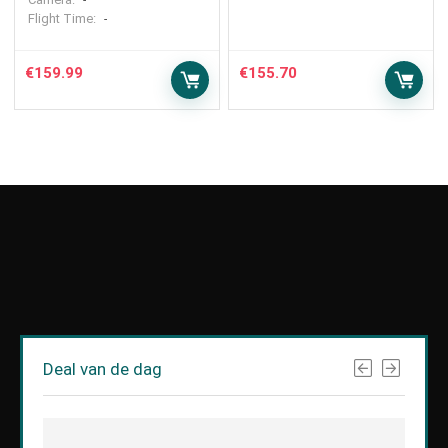
-
Flight Time:
-
€
159.99
€
155.70
Deal van de dag